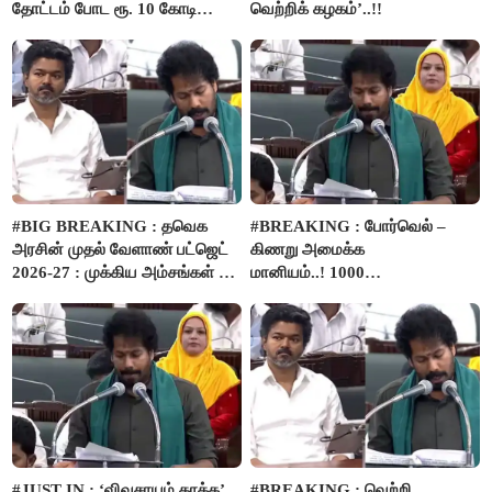
தோட்டம் போட ரூ. 10 கோடி
வெற்றிக் கழகம்’..!!
நிதி..!
#BIG BREAKING : தவெக
#BREAKING : போர்வெல் –
அரசின் முதல் வேளாண் பட்ஜெட்
கிணறு அமைக்க
2026-27 : முக்கிய அம்சங்கள் ஓர்
மானியம்..! 1000
பார்வை..!
விவசாயிகளுக்கு மானியத்தில்
பம்புசெட் வழங்கப்படும்..!
#JUST IN : ‘விவசாயம் காக்க’
#BREAKING : வெற்றி