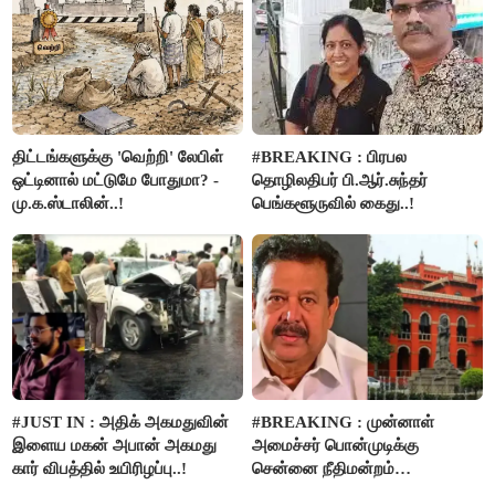
திட்டங்களுக்கு 'வெற்றி' லேபிள்
#BREAKING : பிரபல
ஒட்டினால் மட்டுமே போதுமா? -
தொழிலதிபர் பி.ஆர்.சுந்தர்
மு.க.ஸ்டாலின்..!
பெங்களூருவில் கைது..!
#JUST IN : அதிக் அகமதுவின்
#BREAKING : முன்னாள்
இளைய மகன் அபான் அகமது
அமைச்சர் பொன்முடிக்கு
கார் விபத்தில் உயிரிழப்பு..!
சென்னை நீதிமன்றம்
பிடிவாரண்ட்..!