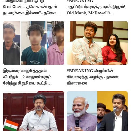
"விஜய்யை நம்பி ஓட்டு
#BREAKING
போட்டேன்... தவெக என்பதால்
மதுப்பிரியர்களுக்கு ஷாக் நியூஸ்!
நடவடிக்கை இல்லை”- தவெக
Old Monk, McDowell's
நிர்வாகியால் பாதிக்கப்பட்ட பெண்
மதுபானங்களை விற்பனை செய்ய
கதறல்
FSSAI தடை
இருவரை காதலித்ததால்
#BREAKING விஜய்யின்
விபரீதம்... 2 காதலன்களும்
விவாகரத்து வழக்கு - நாளை
சேர்ந்து சிறுமியை கூட்டு
விசாரணை
வன்கொடுமை செய்து கொலை
செய்த கொடூரம்