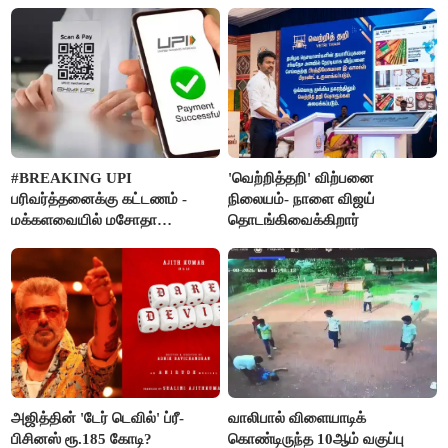
#BREAKING UPI
'வெற்றித்தறி' விற்பனை
பரிவர்த்தனைக்கு கட்டணம் -
நிலையம்- நாளை விஜய்
மக்களவையில் மசோதா
தொடங்கிவைக்கிறார்
நிறைவேற்றம்!
அஜித்தின் 'டேர் டெவில்' ப்ரீ-
வாலிபால் விளையாடிக்
பிசினஸ் ரூ.185 கோடி?
கொண்டிருந்த 10ஆம் வகுப்பு