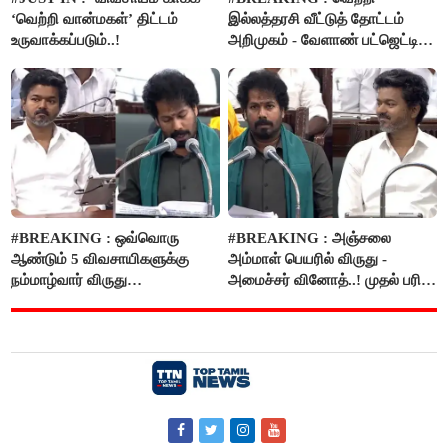
‘வெற்றி வான்மகள்’ திட்டம்
இல்லத்தரசி வீட்டுத் தோட்டம்
உருவாக்கப்படும்..!
அறிமுகம் - வேளாண் பட்ஜெட்டில்
அறிவிப்பு..!
#BREAKING : ஒவ்வொரு
#BREAKING : அஞ்சலை
ஆண்டும் 5 விவசாயிகளுக்கு
அம்மாள் பெயரில் விருது -
நம்மாழ்வார் விருது
அமைச்சர் வினோத்..! முதல் பரிசு
வழங்கப்படும்..!
ரூ.2.50 லட்சம் வழங்கப்படும்..!