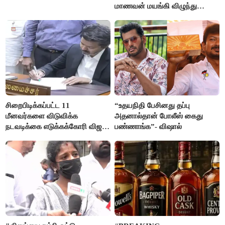
மாணவன் மயங்கி விழுந்து
உயிரிழப்பு
சிறைபிடிக்கப்பட்ட 11
“உதயநிதி பேசினது தப்பு
மீனவர்களை விடுவிக்க
அதனால்தான் போலீஸ் கைது
நடவடிக்கை எடுக்கக்கோரி விஜய்
பண்ணாங்க”- விஷால்
கடிதம்