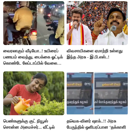
வைரலாகும் வீடியோ..! உயிரைப்
விவசாயிகளை ஏமாற்றி உள்ளது
பணயம் வைத்து, பைக்கை ஓட்டிக்
இந்த அரசு - இ.பி.எஸ்..!
கொண்டே லேப்டாப்பில் வேலை
பார்த்த நபர்..!
பெண்களுக்கு குட் நியூஸ்
தவெக-வினர் ஷாக்..!! அரசு
சொன்ன அமைச்சர்... வீட்டில்
பேருந்தில் ஒளிபரப்பான ‘தக்காளி