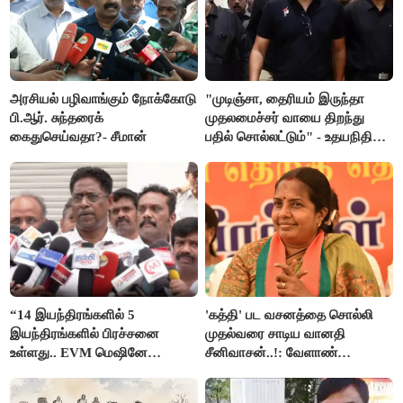
அரசியல் பழிவாங்கும் நோக்கோடு
"முடிஞ்சா, தைரியம் இருந்தா
பி.ஆர். சுந்தரைக்
முதலமைச்சர் வாயை திறந்து
கைதுசெய்வதா?- சீமான்
பதில் சொல்லட்டும்" - உதயநிதி
ஸ்டாலின்
“14 இயந்திரங்களில் 5
'கத்தி' பட வசனத்தை சொல்லி
இயந்திரங்களில் பிரச்சனை
முதல்வரை சாடிய வானதி
உள்ளது.. EVM மெஷினே
சீனிவாசன்..!: வேளாண்
பிரச்சனையா இருக்கு”- என்.ஆர்.
பட்ஜெட்டுக்கு பாஜக கடும்
இளங்கோ
எதிர்ப்பு!