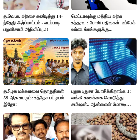
த.வெ.க. அரசை கண்டித்து 14-
மெட்டாவுக்கு மத்திய அரசு
ந்தேதி ஆர்ப்பாட்டம் - எடப்பாடி
உத்தரவு : போலி பதிவுகள், டீப்பேக்
பழனிசாமி அறிவிப்பு..!!
உள்ளடக்கங்களுக்கு...
தமிழக மக்களவை தொகுதிகள்
புதுசு புதுசா யோசிக்கிறாங்க..!!
59 ஆக உயரும்: உத்தேச பட்டியல்
வங்கி கணக்கை கொடுத்து
இதோ!
கமிஷன்.. ஆன்லைன் மோசடி
கும்பலுக்கு உதவிய வாலிபர்
கைது..!!