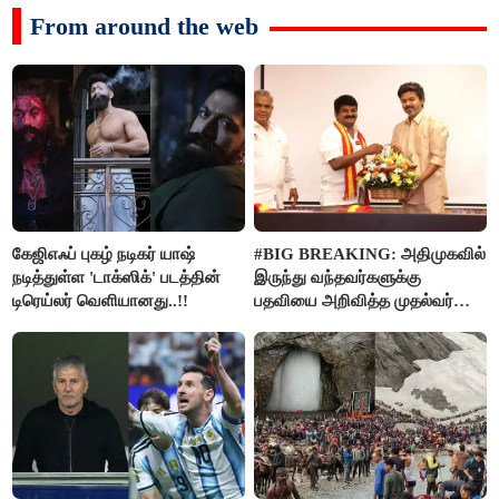
From around the web
கேஜிஎஃப் புகழ் நடிகர் யாஷ்
#BIG BREAKING: அதிமுகவில்
நடித்துள்ள 'டாக்‌ஸிக்' படத்தின்
இருந்து வந்தவர்களுக்கு
டிரெய்லர் வெளியானது..!!
பதவியை அறிவித்த முதல்வர்
விஜய்..!!