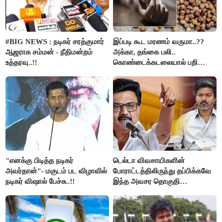
#BIG NEWS : நடிகர் சரத்குமார்
இப்படி கூட மரணம் வருமா..??
ஆஜராக சம்மன் - நீதிமன்றம்
அக்கா, தங்கை பலி..
உத்தரவு..!!
கொண்டைக்கடலையால் பறிபோன
உயிர்கள்..!!
"எனக்கு பிடித்த நடிகர்
டெல்டா விவசாயிகளின்
அவர்தான்"- மகுடம் பட விழாவில்
போராட்டத்திலிருந்து தப்பிக்கவே
நடிகர் விஷால் பேச்சு..!!
இந்த அவசர தொகுதி
மறுவரையறை நாடகத்தை
அரங்கேற்றுகிறார் முதலமைச்சர் -
திமுக ஐடி விங்..!!