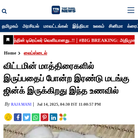
தமிழகம்
அரசியல்
மாவட்டங்கள்
இந்தியா
உலகம்
சினிமா
க்ரைம
Home
லைப்ஸ்டைல்
விட்டமின் மாத்திரைகளில்
இருப்பதைப் போன்ற இரண்டு மடங்கு
ஜின்க் இருக்கிறது இந்த உணவில்
By
Jul 14, 2025, 04:30 IST
11:00:57 PM
RAJA MANI