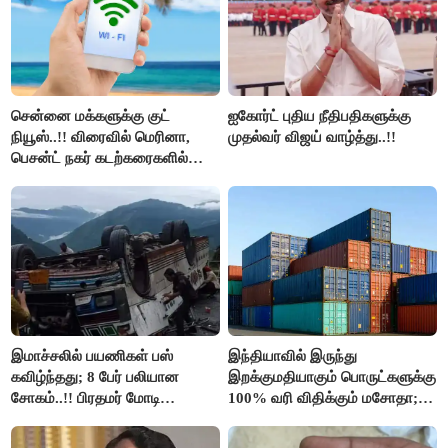
சென்னை மக்களுக்கு குட்
ஐகோர்ட் புதிய நீதிபதிகளுக்கு
நியூஸ்..!! விரைவில் மெரினா,
முதல்வர் விஜய் வாழ்த்து..!!
பெசன்ட் நகர் கடற்கரைகளில்
இலவச Wi-Fi வசதி..!!
இமாச்சலில் பயணிகள் பஸ்
இந்தியாவில் இருந்து
கவிழ்ந்தது; 8 பேர் பலியான
இறக்குமதியாகும் பொருட்களுக்கு
சோகம்..!! பிரதமர் மோடி
100% வரி விதிக்கும் மசோதா;
இரங்கல்..!!
அமெரிக்கா நிறைவேற்றம்..!!