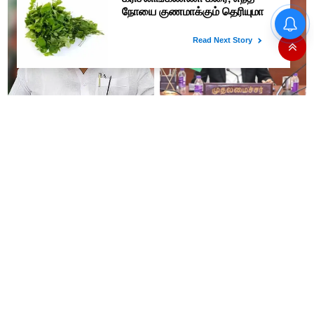
தமிழகத்திற்கு முதலிடமும்
#JUST IN : விஜய் தலைமையில்
அரசியலுக்கு அடுத்த இடமும்
நடைபெறும் எம்பிக்கள் கூட்டம் -
அளிப்பவர்கள் அனைத்துக்கட்சி
திமுக, அதிமுக,தேமுதிக மநீம
கூட்டத்தில் நிச்சயம்
புறக்கணிப்பு..!
பங்கேற்பார்கள் - மாணிக்கம்
தாகூர்..!!
இனி தங்கம் வாங்குவது
மது பிரியர்களுக்கு அடுத்த
கொஞ்சம் கஷ்டம் தான்...4
ஷாக்..! மது பாட்டிலுக்கு ரூ.20
நாட்களில் ரூ.6,120 உயர்வு..!
உயர்கிறது..!