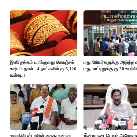
இனி தங்கம் வாங்குவது கொஞ்சம்
மது பிரியர்களுக்கு அடுத்த ஷ
கஷ்டம் தான்...4 நாட்களில் ரூ.6,120
மது பாட்டிலுக்கு ரூ.20 உயர்கி
உயர்வு..!
உதயநிதி ஸ்டாலின் கைது என்பது
இன்று நடைபெறும் ஆலோ