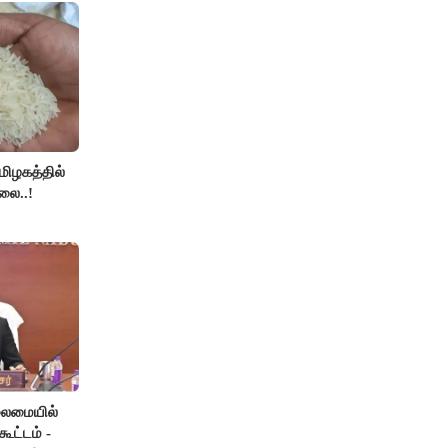
தமிழகத்தில்
லை..!
லைமையில்
ூட்டம் -