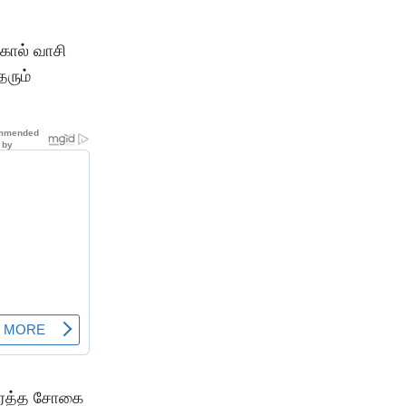
கால் வாசி
தரும்
, இரத்த சோகை