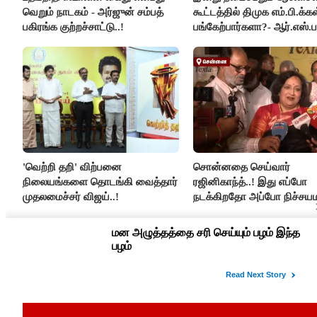
வெறும் நாடகம் - அர்ஜுன் சம்பத்
கூட்டத்தில் திமுக எம்.பி.க்கள
பகிரங்க குற்றச்சாட்டு..!
பங்கேற்பார்களா?- ஆர்.எஸ்.ப
விளக்கம்..!
'வெற்றி தறி' விற்பனை
சொன்னதை செய்வார்
நிலையங்களை தொடங்கி வைத்தார்
ரஜினிகாந்த்..! இது எப்போ
முதலமைச்சர் விஜய்..!
நடக்கிறதோ அப்போ நிச்சய
ரஜினி ₹1 கோடி தருவார் - 
ரஜினிகாந்த்..!