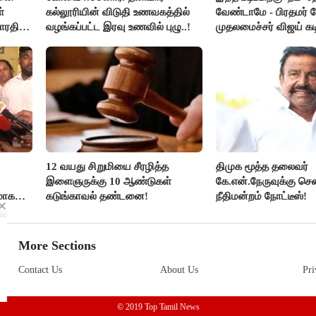
்
கல்லூரியின் விடுதி உணவகத்தில்
வேண்டாமே - பிரதமர் ம
ாரதி
வழங்கப்பட்ட இரவு உணவில் புழு..!
முதலமைச்சர் விஜய் கடி
12 வயது சிறுமியை சீரழித்த
திமுக மூத்த தலைவர்
இளைஞருக்கு 10 ஆண்டுகள்
கே.என்.நேருவுக்கு செ
மாக
கடுங்காவல் தண்டனை!
நீதிமன்றம் நோட்டீஸ்!
லதா
More Sections
Contact Us
About Us
Pri
© 2019 Top Tamil News