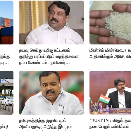
தயவு செய்து யுபிஐ கட்டணம்
மீண்டும் மீண்டுமா..? 
ுக்கு
குறித்து பரப்பப்படும் வதந்திகளை
அதிகரிக்கும் அரிசி வி
தா;
நம்ப வேண்டாம் - நயினார்
நாகேந்திரன்..!!
தமிழகத்திற்கு முதலிடமும்
#JUST IN : விஜய் த
ப்பு!
அரசியலுக்கு அடுத்த இடமும்
நடைபெறும் எம்பிக்கள் க