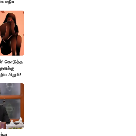
ிக மநீம
்' கொடுத்த
 தனக்கு
றிய சிறுமி!
ேர்வு