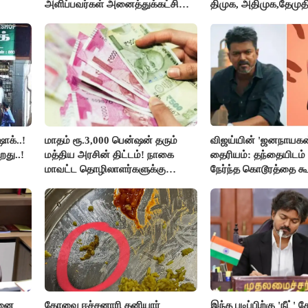
அளிப்பவர்கள் அனைத்துக்கட்சி
திமுக, அதிமுக,தேமுத
கூட்டத்தில் நிச்சயம் பங்கேற்பார்கள்
புறக்கணிப்பு..!
- மாணிக்கம் தாகூர்..!!
ாக்..!
மாதம் ரூ.3,000 பென்ஷன் தரும்
விஜய்யின் 'ஜனநாயகன
றது..!
மத்திய அரசின் திட்டம்! நாகை
தைரியம்: தந்தையிடம்
மாவட்ட தொழிலாளர்களுக்கு
நேர்ந்த கொடூரத்தை கூ
ஆட்சியர் வெளியிட்ட சூப்பர்
செய்தி!
சனை
கோவை ஈச்சனாரி தனியார்
இந்த படிப்பிற்கு 'நீட்' த