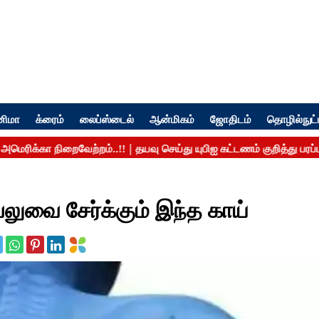
னிமா
க்ரைம்
லைப்ஸ்டைல்
ஆன்மிகம்
ஜோதிடம்
தொழில்நுட்
 வலுவை சேர்க்கும் இந்த காய்