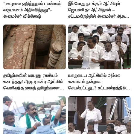
“ஊழலை ஒழித்ததால் டாஸ்மாக்
இப்போது நடக்கும் ஆட்சியும்
வருமானம் அதிகரித்தது”-
ஜெயலலிதா ஆட்சிதான் –
அமைச்சர் விக்னேஷ்
சட்டமன்றத்தில் அமைச்சர் ஆதவ்
அர்ஜுனா அதிரடி பேச்சு!
தமிழர்களின் மரபணு ரகசியம்
யாருடைய ஆட்சியில் அம்மா
உடைந்தது! கீழடி டிஎன்ஏ ஆய்வில்
உணவகம் நன்றாக
வெளிவந்த உலகத் தமிழர்களை
செயல்பட்டது..? சட்டமன்றத்தில்
மெய்சிலிர்க்க வைக்கும் உண்மை!
நடந்த காரசார விவாதம்..!