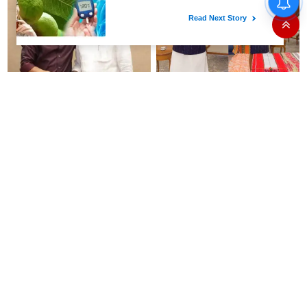
வருமானம் அதிகரித்தது”-
அமைச்சர் விக்னேஷ்
தமிழக மாநில சிறுபான்மையினர்
நெசவாளர்களுக்கு ஆதரவாக
ஆணையத்தின் தலைவராக
வீடியோ வெளியிட்டு பிரதமர்
பெலிக்ஸ் ஜெரால்டு நியமனம்.!!
மோடி வேண்டுகோள்!
ரூ.1 லட்சம் முதலீடு செய்தால்
சென்னை விமான நிலையத்தில்
ரூ.10 லட்சம்: கவர்ச்சி
ஊறுகாய், அல்வா, ஜாம்
வாக்குறுதியை நம்பி ரூ.500
எடுத்து செல்ல தடை!
கோடியை இழந்த திருப்பூர்