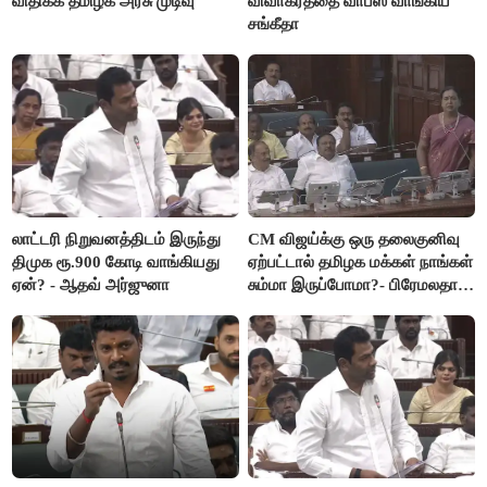
விதிக்க தமிழக அரசு முடிவு
விவாகரத்தை வாபஸ் வாங்கிய
சங்கீதா
லாட்டரி நிறுவனத்திடம் இருந்து
CM விஜய்க்கு ஒரு தலைகுனிவு
திமுக ரூ.900 கோடி வாங்கியது
ஏற்பட்டால் தமிழக மக்கள் நாங்கள்
ஏன்? - ஆதவ் அர்ஜுனா
சும்மா இருப்போமா?- பிரேமலதா
விஜயகாந்த்