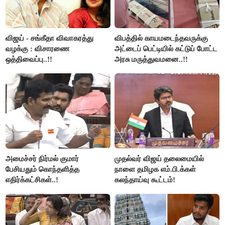
விஜய் - சங்கீதா விவாகரத்து
விபத்தில் காயமடைந்தவருக்கு
வழக்கு : விசாரணை
அட்டைப் பெட்டியில் கட்டுப் போட்ட
ஒத்திவைப்பு..!!
அரசு மருத்துவமனை..!!
அமைச்சர் நிர்மல் குமார்
முதல்வர் விஜய் தலைமையில்
பேசியதும் கொந்தளித்த
நாளை தமிழக எம்.பி.க்கள்
எதிர்க்கட்சிகள்..!
கலந்தாய்வு கூட்டம்!