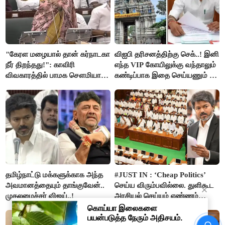
"கேரள மழையால் தான் கர்நாடகா
விஐபி தரிசனத்திற்கு செக்..! இனி
நீர் திறந்தது!": காவிரி
எந்த VIP கோயிலுக்கு வந்தாலும்
விவகாரத்தில் பாமக சௌமியா
கண்டிப்பாக இதை செய்யணும் -
அன்புமணி சாடல்!
அமைச்சர் ரமேஷ்..!
தமிழ்நாட்டு மக்களுக்காக அந்த
#JUST IN : ‘Cheap Politics’
அவமானத்தையும் தாங்குவேன்..
செய்ய விரும்பவில்லை. துளிகூட
முதலமைச்சர் விஜய்..!
அரசியல் செய்யும் எண்ணம்
இல்லை - உதயநிதிக்கு முதல்வர்
விஜய் பதில்!
“ஊழலை ஒழித்ததால் டாஸ்மாக்