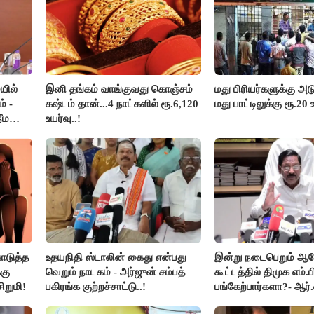
யில்
இனி தங்கம் வாங்குவது கொஞ்சம்
மது பிரியர்களுக்கு அடு
் -
கஷ்டம் தான்...4 நாட்களில் ரூ.6,120
மது பாட்டிலுக்கு ரூ.20 
ீம
உயர்வு..!
ொடுத்த
உதயநிதி ஸ்டாலின் கைது என்பது
இன்று நடைபெறும் 
கு
வெறும் நாடகம் - அர்ஜுன் சம்பத்
கூட்டத்தில் திமுக எம்.ப
ிறுமி!
பகிரங்க குற்றச்சாட்டு..!
பங்கேற்பார்களா?- ஆர்.
விளக்கம்..!