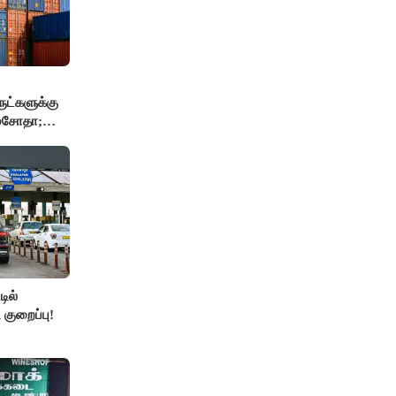
ுட்களுக்கு
 மசோதா;
்..!!
ில்
 குறைப்பு!