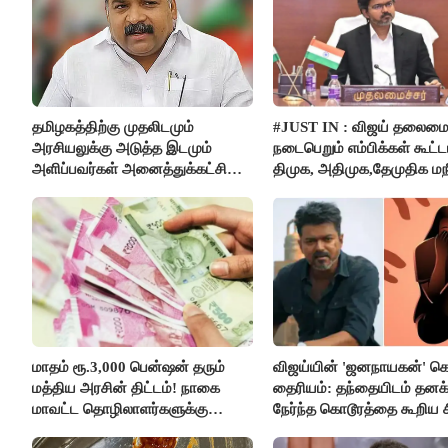
தமிழகத்திற்கு முதலிடமும்
#JUST IN : விஜய் தலைமை
அரசியலுக்கு அடுத்த இடமும்
நடைபெறும் எம்பிக்கள் கூட்டம
அளிப்பவர்கள் அனைத்துக்கட்சி
திமுக, அதிமுக,தேமுதிக மந
கூட்டத்தில் நிச்சயம் பங்கேற்பார்கள்
புறக்கணிப்பு..!
- மாணிக்கம் தாகூர்..!!
மாதம் ரூ.3,000 பென்ஷன் தரும்
விஜய்யின் 'ஜனநாயகன்' க
மத்திய அரசின் திட்டம்! நாகை
தைரியம்: தந்தையிடம் தனக்
மாவட்ட தொழிலாளர்களுக்கு
நேர்ந்த கொடூரத்தை கூறிய ச
ஆட்சியர் வெளியிட்ட சூப்பர்