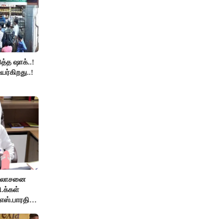
த்த ஷாக்..!
உயர்கிறது..!
ஆலோசனை
ி.க்கள்
எஸ்.பாரதி