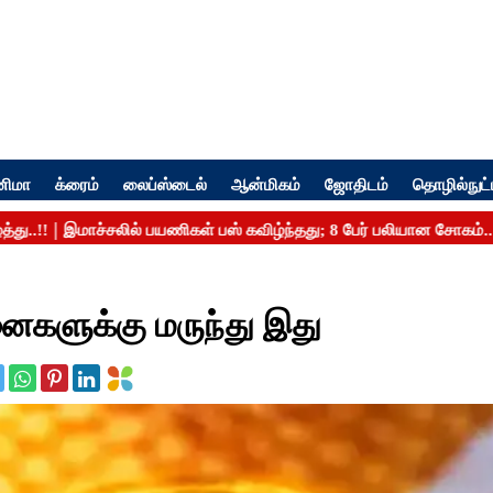
னிமா
க்ரைம்
லைப்ஸ்டைல்
ஆன்மிகம்
ஜோதிடம்
தொழில்நுட்
ினைகளுக்கு மருந்து இது