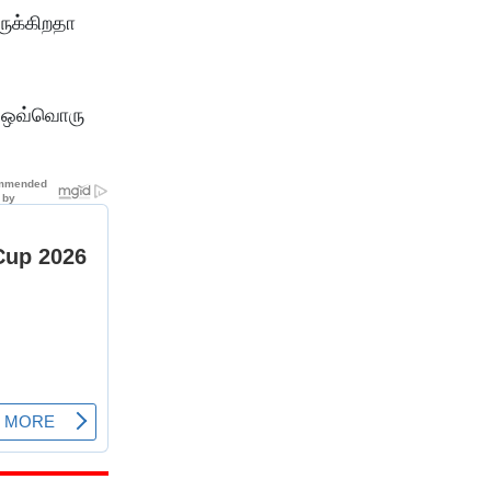
ருக்கிறதா
் ஒவ்வொரு