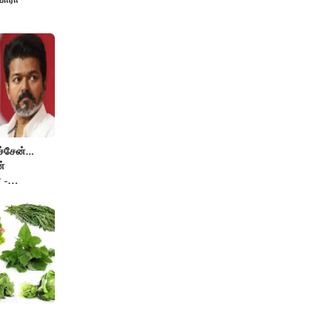
சேன்...
்
 -