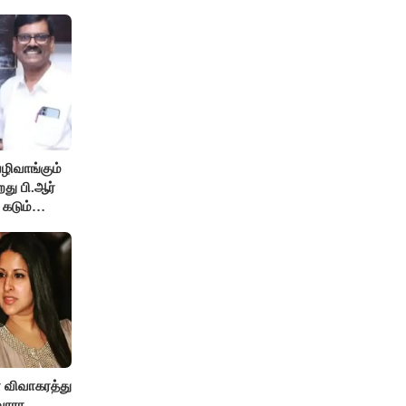
ழிவாங்கும்
து பி.ஆர்
 கடும்
ா விவாகரத்து
வாரா