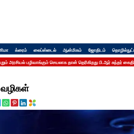
னிமா
க்ரைம்
லைப்ஸ்டைல்
ஆன்மிகம்
ஜோதிடம்
தொழில்நுட்
 வழிகள்