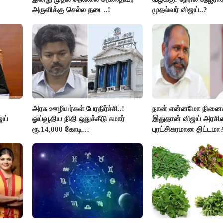
அருவிக்கு செல்ல தடை..!
முதல்வர் விஜய்..?
அரசு ஊழியர்கள் பேரதிர்ச்சி..!
நான் என்னமோ நினைச்
ஜய்
ஓய்வூதிய நிதி ஒதுக்கீடு சுமார்
இதுதான் விஜய் அரசின
ரூ.14,000 கோடி
புரட்சிகரமான திட்டமா?
குறைக்கப்பட்டுள்ளது..!
ஆர்.பி.உதயகுமார்..!