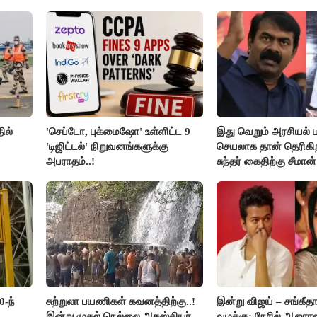
ில்
'செப்டோ, புக்மைஷோ' உள்ளிட்ட 9
இது வெறும் அரசியல் ப
'டிஜிட்டல்' நிறுவனங்களுக்கு
செயலாக தான் தெரிகிற
அபராதம்..!
சுந்தர் கைதிற்கு சீமான்
கண்டனம்..!
0-ந்
சுற்றுலா பயணிகள் கவனத்திற்கு..!
இன்று விஜய் – சங்கீத
இன்று முதல் நெல்லை அகஸ்தியர்
வழக்கு: நேரில் ஆஜரா