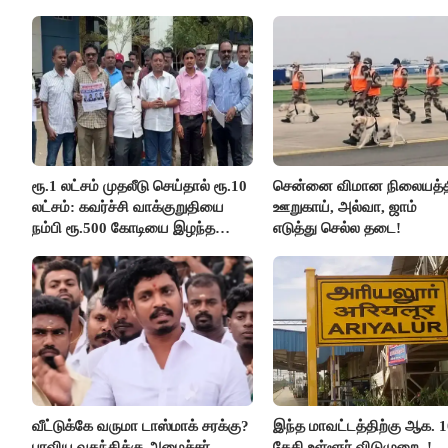
ரூ.1 லட்சம் முதலீடு செய்தால் ரூ.10
சென்னை விமான நிலையத்த
லட்சம்: கவர்ச்சி வாக்குறுதியை
ஊறுகாய், அல்வா, ஜாம்
நம்பி ரூ.500 கோடியை இழந்த
எடுத்து செல்ல தடை!
திருப்பூர் மக்கள்!
வீட்டுக்கே வருமா டாஸ்மாக் சரக்கு?
இந்த மாவட்டத்திற்கு ஆக. 1
பரவிய வதந்திக்கு அமைச்சர்
தேதி உள்ளூர் விடுமுறை..!