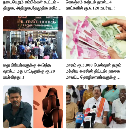
நடைபெறும் எம்பிக்கள் கூட்டம் -
கொஞ்சம் கஷ்டம் தான்...4
திமுக, அதிமுக,தேமுதிக மநீம
நாட்களில் ரூ.6,120 உயர்வு..!
புறக்கணிப்பு..!
மது பிரியர்களுக்கு அடுத்த
மாதம் ரூ.3,000 பென்ஷன் தரும்
ஷாக்..! மது பாட்டிலுக்கு ரூ.20
மத்திய அரசின் திட்டம்! நாகை
உயர்கிறது..!
மாவட்ட தொழிலாளர்களுக்கு
ஆட்சியர் வெளியிட்ட சூப்பர்
செய்தி!