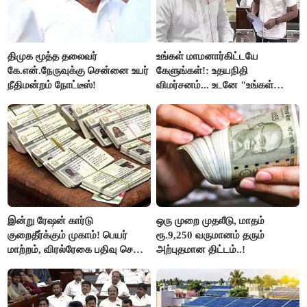
திமுக மூத்த தலைவர்
உங்கள் மாமனார்கிட்டயே
கே.என்.நேருவுக்கு சென்னை உயர்
கேளுங்கள்!: உதயநிதி
நீதிமன்றம் நோட்டீஸ்!
விமர்சனம்... உடனே "உங்கள்
அப்பாவிடம் கேளுங்கள்" என
ஆதவ் அர்ஜுனா பதிலடி!
இன்று ரேஷன் கார்டு
ஒரு முறை முதலீடு, மாதம்
குறைதீர்க்கும் முகாம்! பெயர்
ரூ.9,250 வருமானம் தரும்
மாற்றம், விரல்ரேகை பதிவு செய்ய
அற்புதமான திட்டம்..!
அரிய வாய்ப்பு!