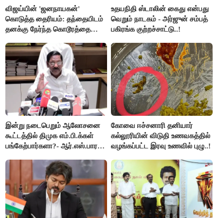
விஜய்யின் 'ஜனநாயகன்'
உதயநிதி ஸ்டாலின் கைது என்பது
கொடுத்த தைரியம்: தந்தையிடம்
வெறும் நாடகம் - அர்ஜுன் சம்பத்
தனக்கு நேர்ந்த கொடூரத்தை
பகிரங்க குற்றச்சாட்டு..!
கூறிய சிறுமி!
இன்று நடைபெறும் ஆலோசனை
கோவை ஈச்சனாரி தனியார்
கூட்டத்தில் திமுக எம்.பி.க்கள்
கல்லூரியின் விடுதி உணவகத்தில்
பங்கேற்பார்களா?- ஆர்.எஸ்.பாரதி
வழங்கப்பட்ட இரவு உணவில் புழு..!
விளக்கம்..!