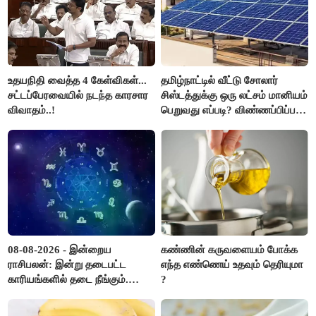
உதயநிதி வைத்த 4 கேள்விகள்...
தமிழ்நாட்டில் வீட்டு சோலார்
சட்டப்பேரவையில் நடந்த காரசார
சிஸ்டத்துக்கு ஒரு லட்சம் மானியம்
விவாதம்..!
பெறுவது எப்படி? விண்ணப்பிப்பது
எப்படி?
08-08-2026 - இன்றைய
கண்ணின் கருவளையம் போக்க
ராசிபலன்: இன்று தடைபட்ட
எந்த எண்ணெய் உதவும் தெரியுமா
காரியங்களில் தடை நீங்கும்.
?
பணவரத்து எதிர்பார்த்தபடி
இருக்கும். ஆன்மீக எண்ணம்