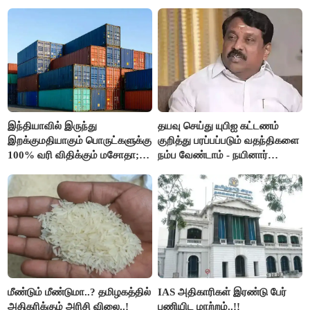
இரங்கல்..!!
இந்தியாவில் இருந்து
தயவு செய்து யுபிஐ கட்டணம்
இறக்குமதியாகும் பொருட்களுக்கு
குறித்து பரப்பப்படும் வதந்திகளை
100% வரி விதிக்கும் மசோதா;
நம்ப வேண்டாம் - நயினார்
அமெரிக்கா நிறைவேற்றம்..!!
நாகேந்திரன்..!!
மீண்டும் மீண்டுமா..? தமிழகத்தில்
IAS அதிகாரிகள் இரண்டு பேர்
அதிகரிக்கும் அரிசி விலை..!
பணியிட மாற்றம்..!!