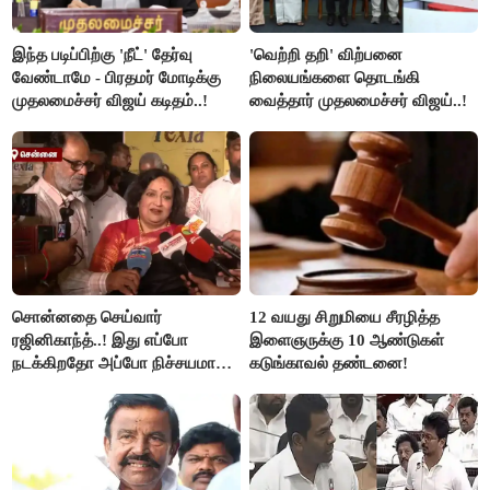
இந்த படிப்பிற்கு 'நீட்' தேர்வு
'வெற்றி தறி' விற்பனை
வேண்டாமே - பிரதமர் மோடிக்கு
நிலையங்களை தொடங்கி
முதலமைச்சர் விஜய் கடிதம்..!
வைத்தார் முதலமைச்சர் விஜய்..!
சொன்னதை செய்வார்
12 வயது சிறுமியை சீரழித்த
ரஜினிகாந்த்..! இது எப்போ
இளைஞருக்கு 10 ஆண்டுகள்
நடக்கிறதோ அப்போ நிச்சயமாக
கடுங்காவல் தண்டனை!
ரஜினி ₹1 கோடி தருவார் - லதா
ரஜினிகாந்த்..!