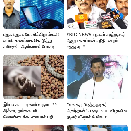
புதுசு புதுசா யோசிக்கிறாங்க..!!
#BIG NEWS : நடிகர் சரத்குமார்
வங்கி கணக்கை கொடுத்து
ஆஜராக சம்மன் - நீதிமன்றம்
கமிஷன்.. ஆன்லைன் மோசடி
உத்தரவு..!!
கும்பலுக்கு உதவிய வாலிபர்
கைது..!!
இப்படி கூட மரணம் வருமா..??
"எனக்கு பிடித்த நடிகர்
அக்கா, தங்கை பலி..
அவர்தான்"- மகுடம் பட விழாவில்
கொண்டைக்கடலையால் பறிபோன
நடிகர் விஷால் பேச்சு..!!
உயிர்கள்..!!