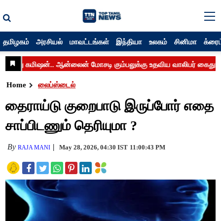
தமிழகம்
அரசியல்
மாவட்டங்கள்
இந்தியா
உலகம்
சினிமா
க்ரைம
Home
லைப்ஸ்டைல்
தைராய்டு குறைபாடு இருப்போர் எதை
சாப்பிடணும் தெரியுமா ?
By
May 28, 2026, 04:30 IST
11:00:43 PM
RAJA MANI