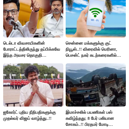
டெல்டா விவசாயிகளின்
சென்னை மக்களுக்கு குட்
போராட்டத்திலிருந்து தப்பிக்கவே
நியூஸ்..!! விரைவில் மெரினா,
இந்த அவசர தொகுதி
பெசன்ட் நகர் கடற்கரைகளில்
மறுவரையறை நாடகத்தை
இலவச Wi-Fi வசதி..!!
அரங்கேற்றுகிறார் முதலமைச்சர் -
திமுக ஐடி விங்..!!
ஐகோர்ட் புதிய நீதிபதிகளுக்கு
இமாச்சலில் பயணிகள் பஸ்
முதல்வர் விஜய் வாழ்த்து..!!
கவிழ்ந்தது; 8 பேர் பலியான
சோகம்..!! பிரதமர் மோடி