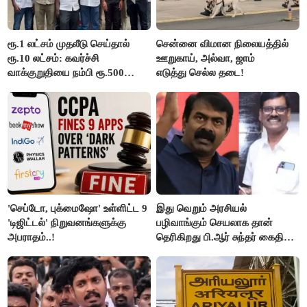
ரூ.1 லட்சம் முதலீடு செய்தால்
சென்னை விமான நிலையத்தில்
ரூ.10 லட்சம்: கவர்ச்சி
ஊறுகாய், அல்வா, ஜாம்
வாக்குறுதியை நம்பி ரூ.500
எடுத்து செல்ல தடை!
கோடியை இழந்த திருப்பூர்
மக்கள்!
'செப்டோ, புக்மைஷோ' உள்ளிட்ட 9
இது வெறும் அரசியல்
'டிஜிட்டல்' நிறுவனங்களுக்கு
பழிவாங்கும் செயலாக தான்
அபராதம்..!
தெரிகிறது பி.ஆர் சுந்தர் கைதிற்கு
சீமான் கடும் கண்டனம்..!