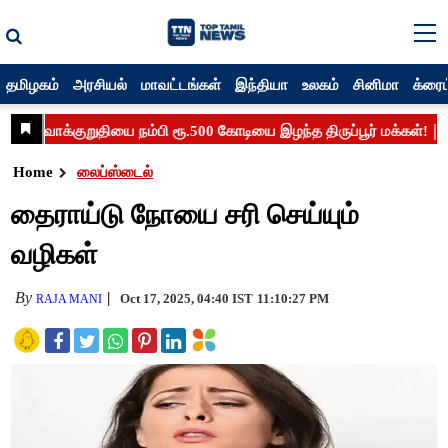
தமிழகம்
அரசியல்
மாவட்டங்கள்
இந்தியா
உலகம்
சினிமா
க்ரைம
Home
லைப்ஸ்டைல்
தைராய்டு நோயை சரி செய்யும்
வழிகள்
By
Oct 17, 2025, 04:40 IST
11:10:27 PM
RAJA MANI