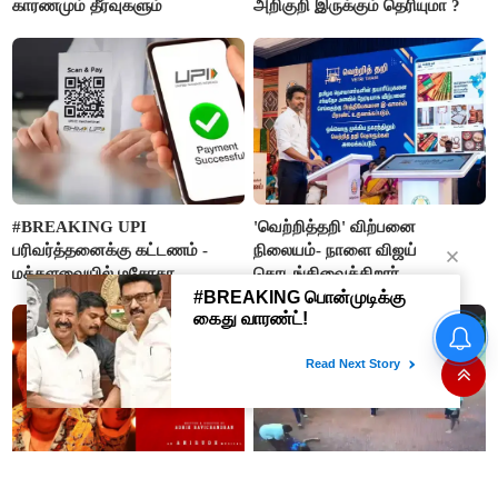
காரணமும் தீர்வுகளும்
அறிகுறி இருக்கும் தெரியுமா ?
#BREAKING UPI
'வெற்றித்தறி' விற்பனை
பரிவர்த்தனைக்கு கட்டணம் -
நிலையம்- நாளை விஜய்
மக்களவையில் மசோதா
தொடங்கிவைக்கிறார்
நிறைவேற்றம்!
அஜித்தின் 'டேர் டெவில்' ப்ரீ-
வாலிபால் விளையாடிக்