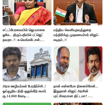
சட்டப்பேரவையில் ஜெபமாலை
மத்திய வெளியுறவுத்துறை
ஓகே... திருப்பதியில் பட்ஜெட்
மந்திரிக்கு முதலமைச்சர் விஜய்
தவறா..?: சு.வெங்கடேசன்,
கடிதம்..!!
திருமாவளவனுக்கு தமிழிசை
கேள்வி..!
அரசு ஊழியர்கள் பேரதிர்ச்சி..!
நான் என்னமோ நினைச்சேன்...
ஓய்வூதிய நிதி ஒதுக்கீடு சுமார்
இதுதான் விஜய் அரசின்
ரூ.14,000 கோடி
புரட்சிகரமான திட்டமா? -
குறைக்கப்பட்டுள்ளது..!
ஆர்.பி.உதயகுமார்..!