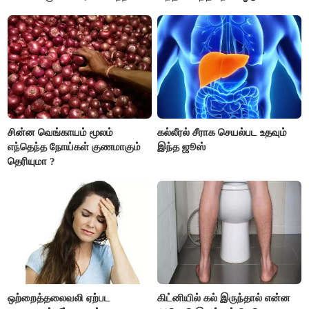
உண்டாகும். அடுத்தவரை நம்பி
தெரியுமா ?
பொறுப்புகளை ஒப்படைப்பதில்
கவனம் தேவை..!
சின்ன வெங்காயம் மூலம்
கல்லீரல் சீராக செயல்பட உதவும்
எந்தெந்த நோய்கள் குணமாகும்
இந்த ஜூஸ்
தெரியுமா ?
ஒற்றைத்தலைவலி ஏற்பட
கிட்னியில் கல் இருந்தால் என்ன