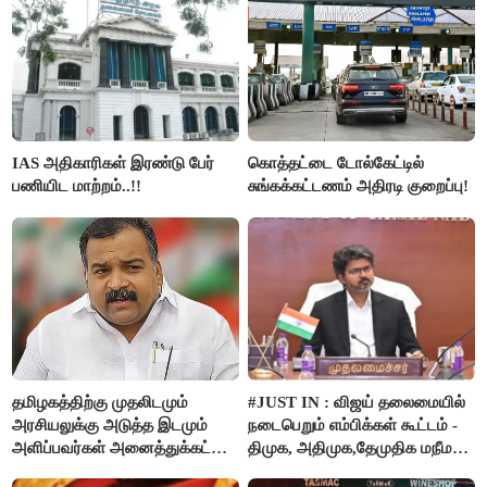
IAS அதிகாரிகள் இரண்டு பேர்
கொத்தட்டை டோல்கேட்டில்
பணியிட மாற்றம்..!!
சுங்கக்கட்டணம் அதிரடி குறைப்பு!
தமிழகத்திற்கு முதலிடமும்
#JUST IN : விஜய் தலைமையில்
அரசியலுக்கு அடுத்த இடமும்
நடைபெறும் எம்பிக்கள் கூட்டம் -
அளிப்பவர்கள் அனைத்துக்கட்சி
திமுக, அதிமுக,தேமுதிக மநீம
கூட்டத்தில் நிச்சயம்
புறக்கணிப்பு..!