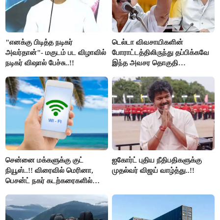
"எனக்கு பிடித்த நடிகர்
டெல்டா விவசாயிகளின்
அவர்தான்"- மகுடம் பட விழாவில்
போராட்டத்திலிருந்து தப்பிக்கவே
நடிகர் விஷால் பேச்சு..!!
இந்த அவசர தொகுதி
மறுவரையறை நாடகத்தை
அரங்கேற்றுகிறார் முதலமைச்சர் -
திமுக ஐடி விங்..!!
சென்னை மக்களுக்கு குட்
ஐகோர்ட் புதிய நீதிபதிகளுக்கு
நியூஸ்..!! விரைவில் மெரினா,
முதல்வர் விஜய் வாழ்த்து..!!
பெசன்ட் நகர் கடற்கரைகளில்
இலவச Wi-Fi வசதி..!!