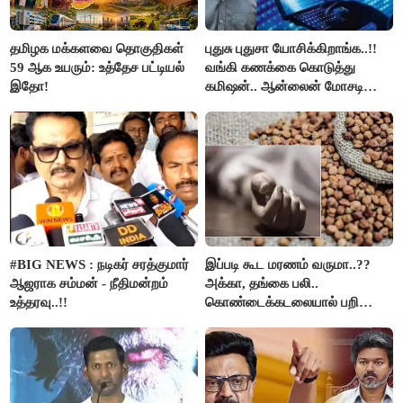
தமிழக மக்களவை தொகுதிகள்
புதுசு புதுசா யோசிக்கிறாங்க..!!
59 ஆக உயரும்: உத்தேச பட்டியல்
வங்கி கணக்கை கொடுத்து
இதோ!
கமிஷன்.. ஆன்லைன் மோசடி
கும்பலுக்கு உதவிய வாலிபர்
கைது..!!
#BIG NEWS : நடிகர் சரத்குமார்
இப்படி கூட மரணம் வருமா..??
ஆஜராக சம்மன் - நீதிமன்றம்
அக்கா, தங்கை பலி..
உத்தரவு..!!
கொண்டைக்கடலையால் பறிபோன
உயிர்கள்..!!