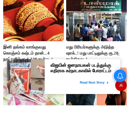
பங்கேற்பார்கள் - மாணிக்கம்
தாகூர்..!!
இனி தங்கம் வாங்குவது
மது பிரியர்களுக்கு அடுத்த
கொஞ்சம் கஷ்டம் தான்...4
ஷாக்..! மது பாட்டிலுக்கு ரூ.20
நாட்களில் ரூ.6,120 உயர்வு..!
உயர்கிறது..!
மாதம் ரூ.3,000 பென்ஷன் தரும்
விஜய்யின் 'ஜனநாயகன்'
மத்திய அரசின் திட்டம்! நாகை
கொடுத்த தைரியம்: தந்தையிடம்
மாவட்ட தொழிலாளர்களுக்கு
தனக்கு நேர்ந்த கொடூரத்தை