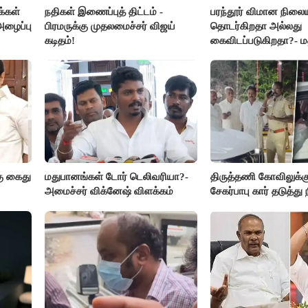
்கள்
நதிகள் இணைப்புத் திட்டம் -
பரந்தூர் விமான நிலைய
அழைப்பு
பிரமருக்கு முதலமைச்சர் விஜய்
தொடர்கிறதா அல்லது
கடிதம்!
கைவிடப்படுகிறதா?- ம
விளக்கம்
ு கைது
மதுபானங்கள் டோர் டெலிவரியா?-
திருத்தணி கோவிலுக்க
அமைச்சர் விக்னேஷ் விளக்கம்
சேகர்பாபு கார் தடுத்து 