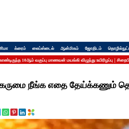
னிமா
க்ரைம்
லைப்ஸ்டைல்
ஆன்மிகம்
ஜோதிடம்
தொழில்நுட்
 கருமை நீங்க எதை தேய்க்கணும் தெ