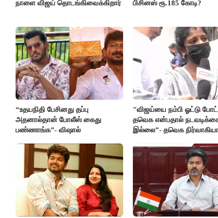
நாளை விஜய் தொடங்கிவைக்கிறார்
பிசினஸ் ரூ.185 கோடி?
“உதயநிதி பேசினது தப்பு
"விஜய்யை நம்பி ஓட்டு போட்
அதனால்தான் போலீஸ் கைது
தவெக என்பதால் நடவடிக்க
பண்ணாங்க”- விஷால்
இல்லை”- தவெக நிர்வாகியா
பாதிக்கப்பட்ட பெண் கதறல்