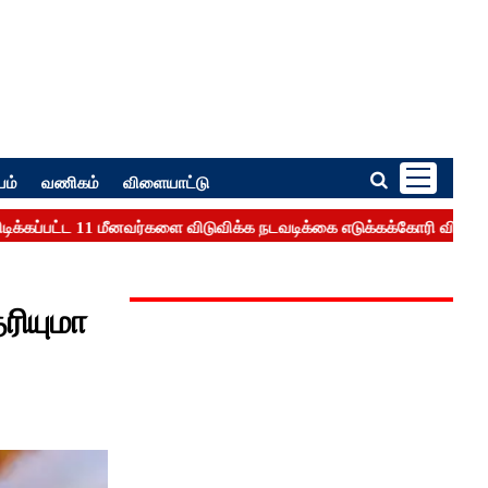
பம்
வணிகம்
விளையாட்டு
ரியுமா