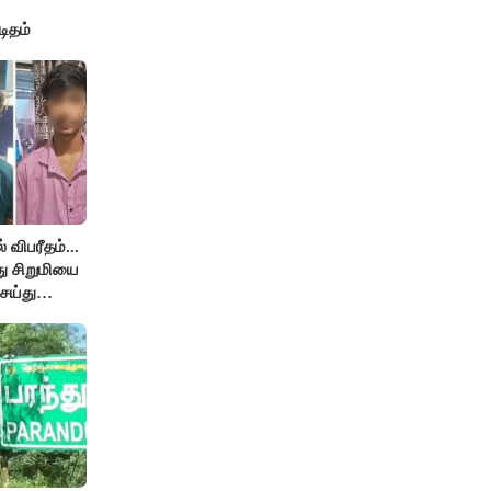
டிதம்
விபரீதம்...
து சிறுமியை
ெய்து
ம்