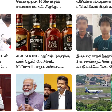
கொண்டிருந்த 10ஆம் வகுப்பு
விடுவிக்க நடவடிக்கை
மாணவன் மயங்கி விழுந்து
எடுக்கக்கோரி விஜய் க
உயிரிழப்பு
டேன்...
#BREAKING மதுப்பிரியர்களுக்கு
இருவரை காதலித்ததால் 
ை
ஷாக் நியூஸ்! Old Monk,
2 காதலன்களும் சேர்ந்
ல்
McDowell's மதுபானங்களை
கூட்டு வன்கொடுமை ச
விற்பனை செய்ய FSSAI தடை
கொலை செய்த கொடூர