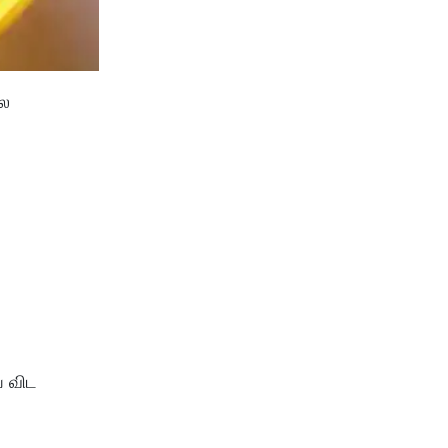
பல
ய விட