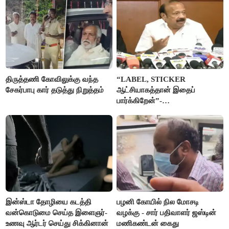
திருத்தணி கோவிலுக்கு வந்த
“LABEL, STICKER
சேகர்பாபு கார் தடுத்து நிறுத்தம்
ஆட்சியாகத்தான் இதைப்
பார்க்கிறேன்”-
எம்.ஆர்.கே.பன்னீர்செல்வம்
இன்ஸ்டா தோழியை கடத்தி
பழனி கோயில் நில மோசடி
வன்கொடுமை செய்த இளைஞர்-
வழக்கு - சார் பதிவாளர் ஜஸ்டின்
உணவு ஆர்டர் செய்து சிக்கினான்
மணிகண்டன் கைது