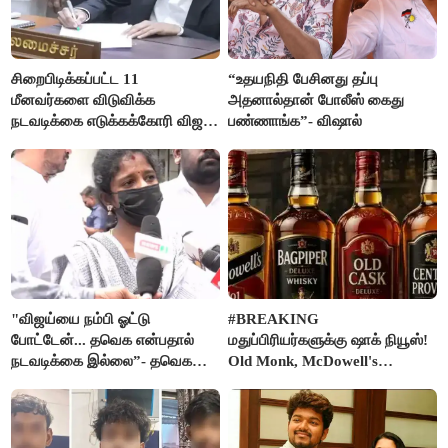
சிறைபிடிக்கப்பட்ட 11
“உதயநிதி பேசினது தப்பு
மீனவர்களை விடுவிக்க
அதனால்தான் போலீஸ் கைது
நடவடிக்கை எடுக்கக்கோரி விஜய்
பண்ணாங்க”- விஷால்
கடிதம்
"விஜய்யை நம்பி ஓட்டு
#BREAKING
போட்டேன்... தவெக என்பதால்
மதுப்பிரியர்களுக்கு ஷாக் நியூஸ்!
நடவடிக்கை இல்லை”- தவெக
Old Monk, McDowell's
நிர்வாகியால் பாதிக்கப்பட்ட பெண்
மதுபானங்களை விற்பனை செய்ய
கதறல்
FSSAI தடை