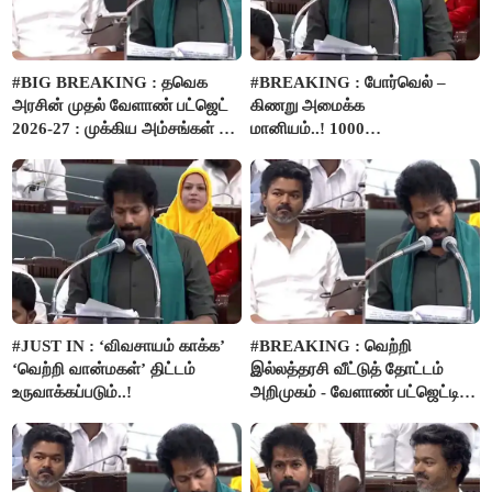
#BIG BREAKING : தவெக
#BREAKING : போர்வெல் –
அரசின் முதல் வேளாண் பட்ஜெட்
கிணறு அமைக்க
2026-27 : முக்கிய அம்சங்கள் ஓர்
மானியம்..! 1000
பார்வை..!
விவசாயிகளுக்கு மானியத்தில்
பம்புசெட் வழங்கப்படும்..!
#JUST IN : ‘விவசாயம் காக்க’
#BREAKING : வெற்றி
‘வெற்றி வான்மகள்’ திட்டம்
இல்லத்தரசி வீட்டுத் தோட்டம்
உருவாக்கப்படும்..!
அறிமுகம் - வேளாண் பட்ஜெட்டில்
அறிவிப்பு..!