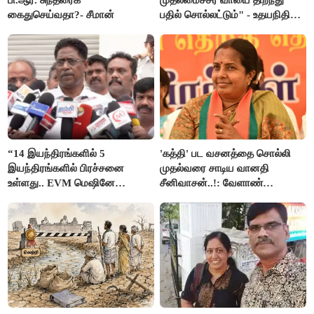
பி.ஆர். சுந்தரைக்
முதலமைச்சர் வாயை திறந்து
கைதுசெய்வதா?- சீமான்
பதில் சொல்லட்டும்" - உதயநிதி
ஸ்டாலின்
“14 இயந்திரங்களில் 5
'கத்தி' பட வசனத்தை சொல்லி
இயந்திரங்களில் பிரச்சனை
முதல்வரை சாடிய வானதி
உள்ளது.. EVM மெஷினே
சீனிவாசன்..!: வேளாண்
பிரச்சனையா இருக்கு”- என்.ஆர்.
பட்ஜெட்டுக்கு பாஜக கடும்
இளங்கோ
எதிர்ப்பு!