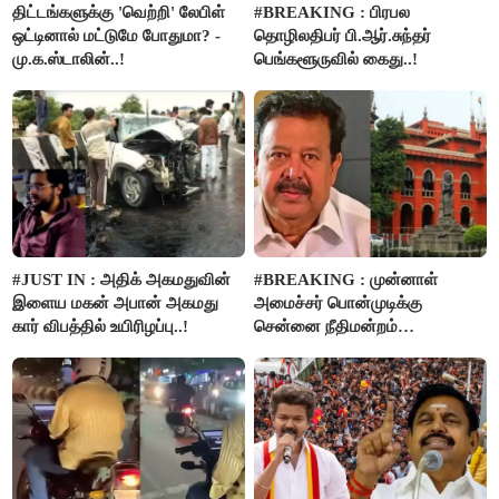
திட்டங்களுக்கு 'வெற்றி' லேபிள்
#BREAKING : பிரபல
ஒட்டினால் மட்டுமே போதுமா? -
தொழிலதிபர் பி.ஆர்.சுந்தர்
மு.க.ஸ்டாலின்..!
பெங்களூருவில் கைது..!
#JUST IN : அதிக் அகமதுவின்
#BREAKING : முன்னாள்
இளைய மகன் அபான் அகமது
அமைச்சர் பொன்முடிக்கு
கார் விபத்தில் உயிரிழப்பு..!
சென்னை நீதிமன்றம்
பிடிவாரண்ட்..!