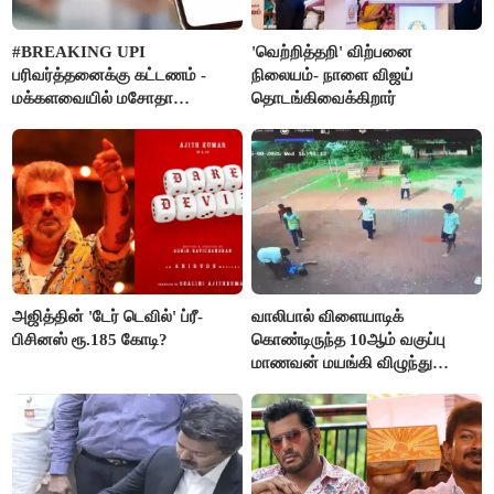
#BREAKING UPI
'வெற்றித்தறி' விற்பனை
பரிவர்த்தனைக்கு கட்டணம் -
நிலையம்- நாளை விஜய்
மக்களவையில் மசோதா
தொடங்கிவைக்கிறார்
நிறைவேற்றம்!
அஜித்தின் 'டேர் டெவில்' ப்ரீ-
வாலிபால் விளையாடிக்
பிசினஸ் ரூ.185 கோடி?
கொண்டிருந்த 10ஆம் வகுப்பு
மாணவன் மயங்கி விழுந்து
உயிரிழப்பு