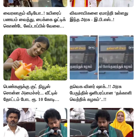
வைரலாகும் வீடியோ..! உயிரைப்
விவசாயிகளை ஏமாற்றி உள்ளது
பணயம் வைத்து, பைக்கை ஓட்டிக்
இந்த அரசு - இ.பி.எஸ்..!
கொண்டே லேப்டாப்பில் வேலை
பார்த்த நபர்..!
பெண்களுக்கு குட் நியூஸ்
தவெக-வினர் ஷாக்..!! அரசு
சொன்ன அமைச்சர்... வீட்டில்
பேருந்தில் ஒளிபரப்பான ‘தக்காளி
தோட்டம் போட ரூ. 10 கோடி
வெற்றிக் கழகம்’..!!
நிதி..!