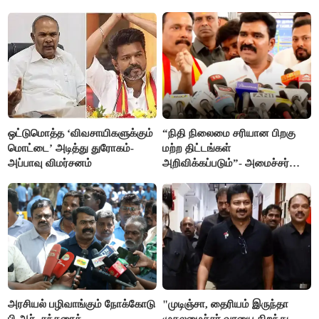
ஒட்டுமொத்த ‘விவசாயிகளுக்கும்
“நிதி நிலைமை சரியான பிறகு
மொட்டை’ அடித்து துரோகம்-
மற்ற திட்டங்கள்
அப்பாவு விமர்சனம்
அறிவிக்கப்படும்”- அமைச்சர்
நிர்மல்குமார் விளக்கம்
அரசியல் பழிவாங்கும் நோக்கோடு
"முடிஞ்சா, தைரியம் இருந்தா