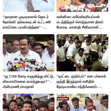
“தவறான முடிவுகளால் தொடர்
கன்னிகா பரமேஸ்வரியம்மன்
தோல்வி! தவெகவுடன் கூட்டணி
மடத்திற்குச் சொந்தமான நிலம்
வாய்ப்பை பயன்படுத்தல” -
மோசடி- வானதி சீனிவாசன்
இபிஎஸ் மீது சரமாரி குற்றச்சாட்டு
கண்டனம்
"ரூ.1500 கோடி வசூலித்து விட்டு,
“நாட்டை குடும்பம்” என பச்சைக்
விவசாயிகளை ஏமாற்றுவதா?'' -
குத்தி இருந்தால் எளிதில்
அன்புமணி ராமதாஸ்
நேரடியாகவே சந்திக்கலாம்-
சரத்குமார்