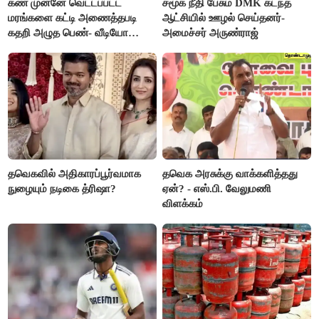
கண் முன்னே வெட்டப்பட்ட
சமூக நீதி பேசும் DMK கடந்த
மரங்களை கட்டி அணைத்தபடி
ஆட்சியில் ஊழல் செய்தனர்-
கதறி அழுத பெண்- வீடியோ
அமைச்சர் அருண்ராஜ்
வைரல்
தவெகவில் அதிகாரப்பூர்வமாக
தவெக அரசுக்கு வாக்களித்தது
நுழையும் நடிகை த்ரிஷா?
ஏன்? - எஸ்.பி. வேலுமணி
விளக்கம்