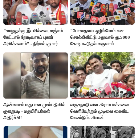
"ஊழலுக்கு இடமில்லை, லஞ்சம்
"போதையை ஒழிப்போம் என
கேட்டால் நேரடியாகப் புகார்
சொல்லிவிட்டு மதுவால் ரூ.5000
அளிக்கலாம்" - நிர்மல் குமார்
கோடி கூடுதல் வருவாய்
கிடைக்கும்னு சொல்றாங்க”-
மார்க்கண்டேயன்
ஆன்லைன் மதுபான முன்பதிவில்
வருசநாடு வன கிராம மக்களை
குளறுபடி - மதுபிரியர்கள்
வெளியேற்றும் முடிவை கைவிட
அதிர்ச்சி!
வேண்டும்- சீமான்