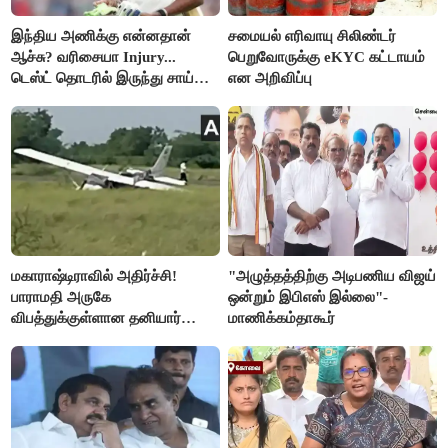
இந்திய அணிக்கு என்னதான்
சமையல் எரிவாயு சிலிண்டர்
ஆச்சு? வரிசையா Injury...
பெறுவோருக்கு eKYC கட்டாயம்
டெஸ்ட் தொடரில் இருந்து சாய்
என அறிவிப்பு
சுதர்சனும் விலகல்
மகாராஷ்டிராவில் அதிர்ச்சி!
"அழுத்தத்திற்கு அடிபணிய விஜய்
பாராமதி அருகே
ஒன்றும் இபிஎஸ் இல்லை"-
விபத்துக்குள்ளான தனியார்
மாணிக்கம்தாகூர்
பயிற்சி விமானம்