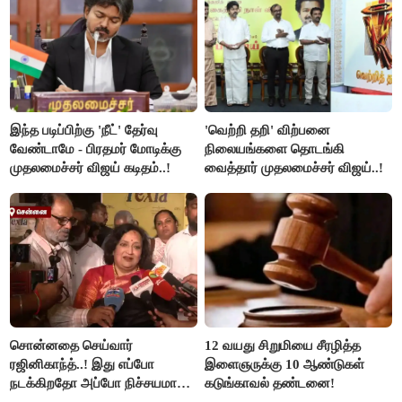
இந்த படிப்பிற்கு 'நீட்' தேர்வு
'வெற்றி தறி' விற்பனை
வேண்டாமே - பிரதமர் மோடிக்கு
நிலையங்களை தொடங்கி
முதலமைச்சர் விஜய் கடிதம்..!
வைத்தார் முதலமைச்சர் விஜய்..!
சொன்னதை செய்வார்
12 வயது சிறுமியை சீரழித்த
ரஜினிகாந்த்..! இது எப்போ
இளைஞருக்கு 10 ஆண்டுகள்
நடக்கிறதோ அப்போ நிச்சயமாக
கடுங்காவல் தண்டனை!
ரஜினி ₹1 கோடி தருவார் - லதா