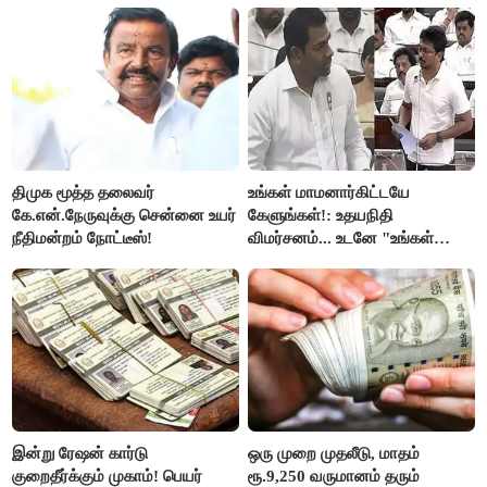
ரஜினிகாந்த்..!
திமுக மூத்த தலைவர்
உங்கள் மாமனார்கிட்டயே
கே.என்.நேருவுக்கு சென்னை உயர்
கேளுங்கள்!: உதயநிதி
நீதிமன்றம் நோட்டீஸ்!
விமர்சனம்... உடனே "உங்கள்
அப்பாவிடம் கேளுங்கள்" என
ஆதவ் அர்ஜுனா பதிலடி!
இன்று ரேஷன் கார்டு
ஒரு முறை முதலீடு, மாதம்
குறைதீர்க்கும் முகாம்! பெயர்
ரூ.9,250 வருமானம் தரும்