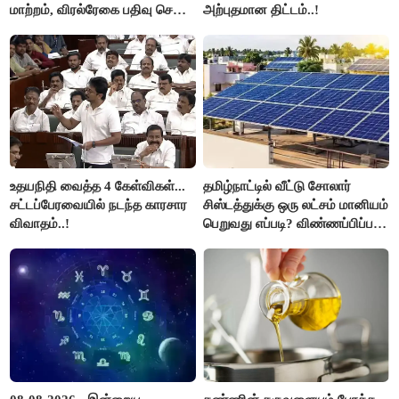
மாற்றம், விரல்ரேகை பதிவு செய்ய
அற்புதமான திட்டம்..!
அரிய வாய்ப்பு!
உதயநிதி வைத்த 4 கேள்விகள்...
தமிழ்நாட்டில் வீட்டு சோலார்
சட்டப்பேரவையில் நடந்த காரசார
சிஸ்டத்துக்கு ஒரு லட்சம் மானியம்
விவாதம்..!
பெறுவது எப்படி? விண்ணப்பிப்பது
எப்படி?