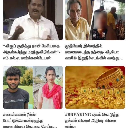
“விஜய் குறித்து நான் பேசியதை
முதியோர் இல்லத்தில்
அருள்கூர்ந்து மறந்துவிடுங்கள்”-
மரணமடைந்த தந்தை- வீடியோ
எம்.எல்.ஏ. மார்க்கண்டேயன்
காலில் இறுதிச்சடங்கில் கலந்து
கொண்ட மகள்கள்
சமைக்காமல் ரீல்ஸ்
#BREAKING ஷாக் கொடுத்த
போட்டுக்கொண்டிருந்த
தங்கம் விலை! அதிரடி விலை
மனைவியை கொலை செய்த
உயர்வு