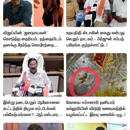
விஜய்யின் 'ஜனநாயகன்'
உதயநிதி ஸ்டாலின் கைது என்பது
கொடுத்த தைரியம்: தந்தையிடம்
வெறும் நாடகம் - அர்ஜுன் சம்பத்
தனக்கு நேர்ந்த கொடூரத்தை
பகிரங்க குற்றச்சாட்டு..!
கூறிய சிறுமி!
இன்று நடைபெறும் ஆலோசனை
கோவை ஈச்சனாரி தனியார்
கூட்டத்தில் திமுக எம்.பி.க்கள்
கல்லூரியின் விடுதி உணவகத்தில்
பங்கேற்பார்களா?- ஆர்.எஸ்.பாரதி
வழங்கப்பட்ட இரவு உணவில் புழு..!
விளக்கம்..!