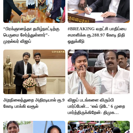
“பிரக்ஞானந்தா தமிழ்நாட்டிற்கு
#BREAKING வறட்சி பாதிப்பை
பெருமை சேர்த்துள்ளார்”-
சமாளிக்க ரூ.288.97 கோடி நிதி
முதல்வர் விஜய்
ஒதுக்கீடு
அறநிலைத்துறை அதிரடியால் ரூ.9
விஜய் படங்களை விரும்பி
கோடி பாக்கி வசூல்
பார்ப்பேன்... ‘லவ் டுடே’ 6 முறை
பார்த்திருக்கிறேன்- திமுக
எம்.எல்.ஏ.நெகிழ்ச்சி