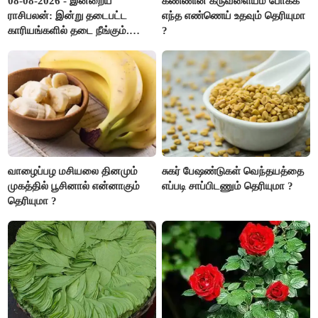
08-08-2026 - இன்றைய
கண்ணின் கருவளையம் போக்க
ராசிபலன்: இன்று தடைபட்ட
எந்த எண்ணெய் உதவும் தெரியுமா
காரியங்களில் தடை நீங்கும்.
?
பணவரத்து எதிர்பார்த்தபடி
இருக்கும். ஆன்மீக எண்ணம்
அதிகரிக்கும்..!
வாழைப்பழ மசியலை தினமும்
சுகர் பேஷண்டுகள் வெந்தயத்தை
முகத்தில் பூசினால் என்னாகும்
எப்படி சாப்பிடணும் தெரியுமா ?
தெரியுமா ?