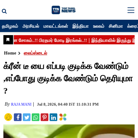
தமிழகம்
அரசியல்
மாவட்டங்கள்
இந்தியா
உலகம்
சினிமா
க்ரைம
Home
லைப்ஸ்டைல்
க்ரீன் டீ யை எப்படி குடிக்க வேண்டும்
,எப்போது குடிக்க வேண்டும் தெரியுமா
?
By
Jul 8, 2026, 04:40 IST
11:10:31 PM
RAJA MANI