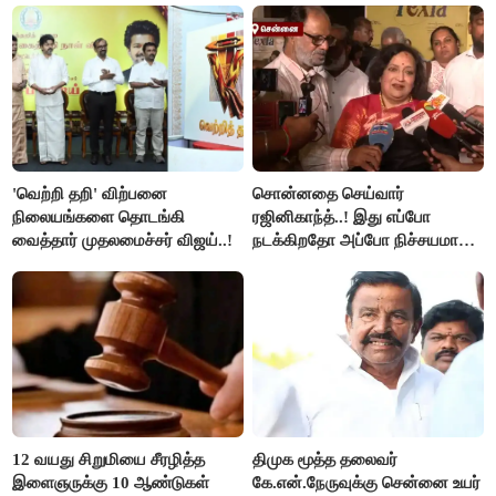
'வெற்றி தறி' விற்பனை
சொன்னதை செய்வார்
நிலையங்களை தொடங்கி
ரஜினிகாந்த்..! இது எப்போ
வைத்தார் முதலமைச்சர் விஜய்..!
நடக்கிறதோ அப்போ நிச்சயமாக
ரஜினி ₹1 கோடி தருவார் - லதா
ரஜினிகாந்த்..!
12 வயது சிறுமியை சீரழித்த
திமுக மூத்த தலைவர்
இளைஞருக்கு 10 ஆண்டுகள்
கே.என்.நேருவுக்கு சென்னை உயர்