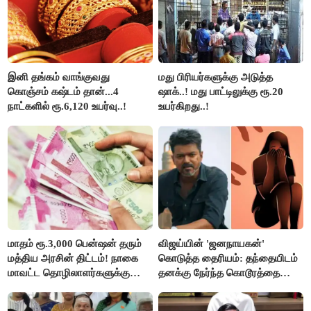
இனி தங்கம் வாங்குவது
மது பிரியர்களுக்கு அடுத்த
கொஞ்சம் கஷ்டம் தான்...4
ஷாக்..! மது பாட்டிலுக்கு ரூ.20
நாட்களில் ரூ.6,120 உயர்வு..!
உயர்கிறது..!
மாதம் ரூ.3,000 பென்ஷன் தரும்
விஜய்யின் 'ஜனநாயகன்'
மத்திய அரசின் திட்டம்! நாகை
கொடுத்த தைரியம்: தந்தையிடம்
மாவட்ட தொழிலாளர்களுக்கு
தனக்கு நேர்ந்த கொடூரத்தை
ஆட்சியர் வெளியிட்ட சூப்பர்
கூறிய சிறுமி!
செய்தி!