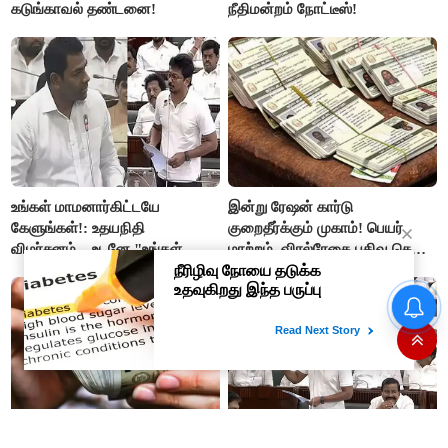
கடுங்காவல் தண்டனை!
நீதிமன்றம் நோட்டீஸ்!
உங்கள் மாமனார்கிட்டயே
இன்று ரேஷன் கார்டு
கேளுங்கள்!: உதயநிதி
குறைதீர்க்கும் முகாம்! பெயர்
விமர்சனம்... உடனே "உங்கள்
மாற்றம், விரல்ரேகை பதிவு செய்ய
அப்பாவிடம் கேளுங்கள்" என
அரிய வாய்ப்பு!
ஆதவ் அர்ஜுனா பதிலடி!
மீண்டும் மீண்டுமா..?
தமிழகத்தில் அதிகரிக்கும் அரிசி
விலை..!
ஒரு முறை முதலீடு, மாதம்
உதயநிதி வைத்த 4 கேள்விகள்...