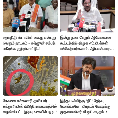
உதயநிதி ஸ்டாலின் கைது என்பது
இன்று நடைபெறும் ஆலோசனை
வெறும் நாடகம் - அர்ஜுன் சம்பத்
கூட்டத்தில் திமுக எம்.பி.க்கள்
பகிரங்க குற்றச்சாட்டு..!
பங்கேற்பார்களா?- ஆர்.எஸ்.பாரதி
விளக்கம்..!
கோவை ஈச்சனாரி தனியார்
இந்த படிப்பிற்கு 'நீட்' தேர்வு
கல்லூரியின் விடுதி உணவகத்தில்
வேண்டாமே - பிரதமர் மோடிக்கு
வழங்கப்பட்ட இரவு உணவில் புழு..!
முதலமைச்சர் விஜய் கடிதம்..!