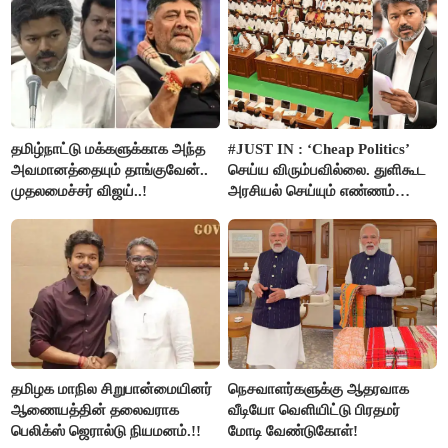
தமிழ்நாட்டு மக்களுக்காக அந்த
#JUST IN : ‘Cheap Politics’
அவமானத்தையும் தாங்குவேன்..
செய்ய விரும்பவில்லை. துளிகூட
முதலமைச்சர் விஜய்..!
அரசியல் செய்யும் எண்ணம்
இல்லை - உதயநிதிக்கு முதல்வர்
விஜய் பதில்!
தமிழக மாநில சிறுபான்மையினர்
நெசவாளர்களுக்கு ஆதரவாக
ஆணையத்தின் தலைவராக
வீடியோ வெளியிட்டு பிரதமர்
பெலிக்ஸ் ஜெரால்டு நியமனம்.!!
மோடி வேண்டுகோள்!