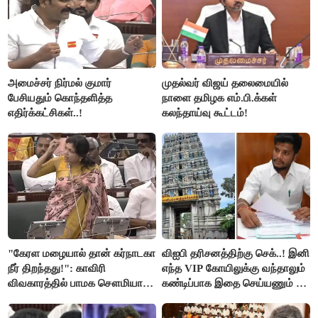
அமைச்சர் நிர்மல் குமார்
முதல்வர் விஜய் தலைமையில்
பேசியதும் கொந்தளித்த
நாளை தமிழக எம்.பி.க்கள்
எதிர்க்கட்சிகள்..!
கலந்தாய்வு கூட்டம்!
"கேரள மழையால் தான் கர்நாடகா
விஐபி தரிசனத்திற்கு செக்..! இனி
நீர் திறந்தது!": காவிரி
எந்த VIP கோயிலுக்கு வந்தாலும்
விவகாரத்தில் பாமக சௌமியா
கண்டிப்பாக இதை செய்யணும் -
அன்புமணி சாடல்!
அமைச்சர் ரமேஷ்..!