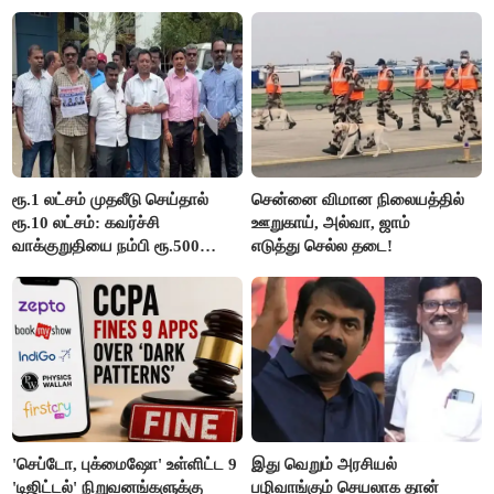
ரூ.1 லட்சம் முதலீடு செய்தால்
சென்னை விமான நிலையத்தில்
ரூ.10 லட்சம்: கவர்ச்சி
ஊறுகாய், அல்வா, ஜாம்
வாக்குறுதியை நம்பி ரூ.500
எடுத்து செல்ல தடை!
கோடியை இழந்த திருப்பூர்
மக்கள்!
'செப்டோ, புக்மைஷோ' உள்ளிட்ட 9
இது வெறும் அரசியல்
'டிஜிட்டல்' நிறுவனங்களுக்கு
பழிவாங்கும் செயலாக தான்