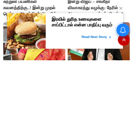
சுற்றுலா பயணிகள்
இன்று விஜய் – சங்கீதா
கவனத்திற்கு..! இன்று முதல்
விவாகரத்து வழக்கு: நேரில்
நெல்லை அகஸ்தியர் அருவிக்கு
ஆஜராவாரா முதல்வர் விஜய்..?
செல்ல தடை..!
சட்டப்பேரவையில் ஜெபமாலை
மத்திய வெளியுறவுத்துறை
ஓகே... திருப்பதியில் பட்ஜெட்
மந்திரிக்கு முதலமைச்சர் விஜய்
தவறா..?: சு.வெங்கடேசன்,
கடிதம்..!!
திருமாவளவனுக்கு தமிழிசை
கேள்வி..!