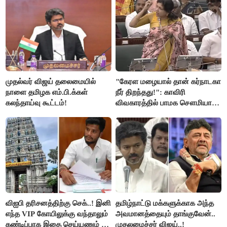
முதல்வர் விஜய் தலைமையில்
"கேரள மழையால் தான் கர்நாடகா
நாளை தமிழக எம்.பி.க்கள்
நீர் திறந்தது!": காவிரி
கலந்தாய்வு கூட்டம்!
விவகாரத்தில் பாமக சௌமியா
அன்புமணி சாடல்!
விஐபி தரிசனத்திற்கு செக்..! இனி
தமிழ்நாட்டு மக்களுக்காக அந்த
எந்த VIP கோயிலுக்கு வந்தாலும்
அவமானத்தையும் தாங்குவேன்..
கண்டிப்பாக இதை செய்யணும் -
முதலமைச்சர் விஜய்..!