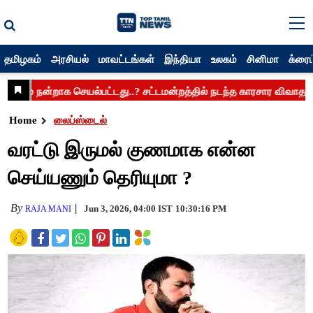
தமிழகம்
அரசியல்
மாவட்டங்கள்
இந்தியா
உலகம்
சினிமா
க்ரைம
Home
லைப்ஸ்டைல்
வரட்டு இருமல் குணமாக என்ன
செய்யணும் தெரியுமா ?
By
Jun 3, 2026, 04:00 IST
10:30:16 PM
RAJA MANI