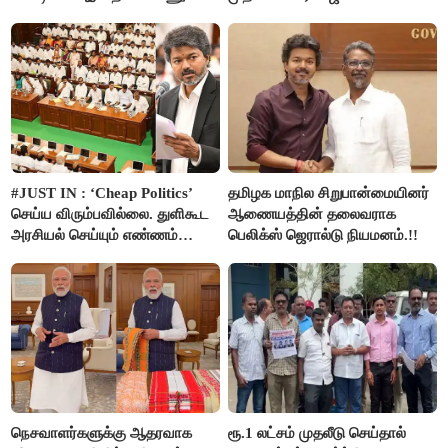
அமைச்சர் ரமேஷ்..!
#JUST IN : ‘Cheap Politics’
தமிழக மாநில சிறுபான்மையினர்
செய்ய விரும்பவில்லை. துளிகூட
ஆணையத்தின் தலைவராக
அரசியல் செய்யும் எண்ணம்
பெலிக்ஸ் ஜெரால்டு நியமனம்.!!
இல்லை - உதயநிதிக்கு முதல்வர்
விஜய் பதில்!
நெசவாளர்களுக்கு ஆதரவாக
ரூ.1 லட்சம் முதலீடு செய்தால்