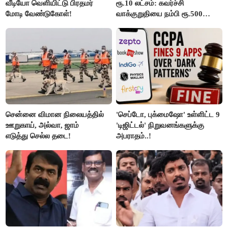
வீடியோ வெளியிட்டு பிரதமர்
ரூ.10 லட்சம்: கவர்ச்சி
மோடி வேண்டுகோள்!
வாக்குறுதியை நம்பி ரூ.500
கோடியை இழந்த திருப்பூர்
மக்கள்!
சென்னை விமான நிலையத்தில்
'செப்டோ, புக்மைஷோ' உள்ளிட்ட 9
ஊறுகாய், அல்வா, ஜாம்
'டிஜிட்டல்' நிறுவனங்களுக்கு
எடுத்து செல்ல தடை!
அபராதம்..!