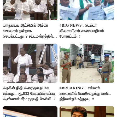
யாருடைய ஆட்சியில் அம்மா
#BIG NEWS : டெல்டா
உணவகம் நன்றாக
விவசாயிகள் சாலை மறியல்
செயல்பட்டது..? சட்டமன்றத்தில்
போராட்டம்..!
நடந்த காரசார விவாதம்..!
அரசின் நிதி அரைகுறையாக
#BREAKING: டாஸ்மாக்
உள்ளது... ரூ.832 கோடியில் எப்படி
கடைகளில் போலீசாருக்கு பணி..
அண்ணன் சீர்? ரகுபதி கேள்வி..?
நீதிமன்றம் உத்தரவு..!!