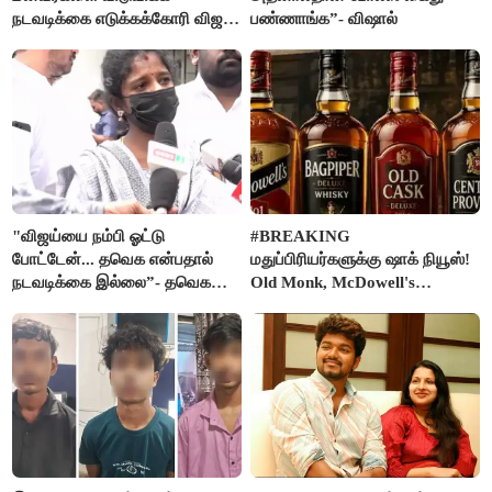
நடவடிக்கை எடுக்கக்கோரி விஜய்
பண்ணாங்க”- விஷால்
கடிதம்
"விஜய்யை நம்பி ஓட்டு
#BREAKING
போட்டேன்... தவெக என்பதால்
மதுப்பிரியர்களுக்கு ஷாக் நியூஸ்!
நடவடிக்கை இல்லை”- தவெக
Old Monk, McDowell's
நிர்வாகியால் பாதிக்கப்பட்ட பெண்
மதுபானங்களை விற்பனை செய்ய
கதறல்
FSSAI தடை