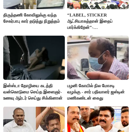
திருத்தணி கோவிலுக்கு வந்த
“LABEL, STICKER
சேகர்பாபு கார் தடுத்து நிறுத்தம்
ஆட்சியாகத்தான் இதைப்
பார்க்கிறேன்”-
எம்.ஆர்.கே.பன்னீர்செல்வம்
இன்ஸ்டா தோழியை கடத்தி
பழனி கோயில் நில மோசடி
வன்கொடுமை செய்த இளைஞர்-
வழக்கு - சார் பதிவாளர் ஜஸ்டின்
உணவு ஆர்டர் செய்து சிக்கினான்
மணிகண்டன் கைது