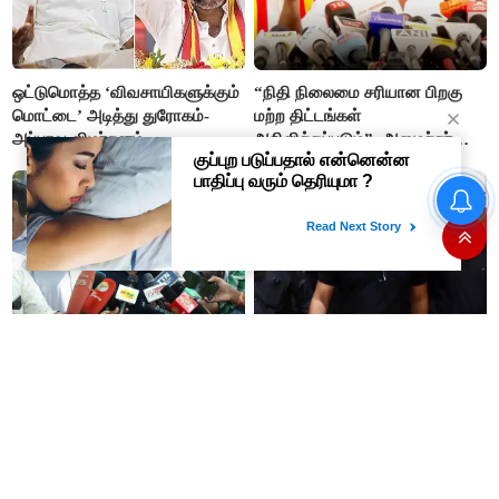
ஒட்டுமொத்த ‘விவசாயிகளுக்கும்
“நிதி நிலைமை சரியான பிறகு
மொட்டை’ அடித்து துரோகம்-
மற்ற திட்டங்கள்
அப்பாவு விமர்சனம்
அறிவிக்கப்படும்”- அமைச்சர்
நிர்மல்குமார் விளக்கம்
“நிதி நிலைமை சரியான பிறகு
மற்ற திட்டங்கள் அறிவிக்கப்படும்”-
அமைச்சர் நிர்மல்குமார் விளக்கம்
அரசியல் பழிவாங்கும் நோக்கோடு
"முடிஞ்சா, தைரியம் இருந்தா
பி.ஆர். சுந்தரைக்
முதலமைச்சர் வாயை திறந்து
கைதுசெய்வதா?- சீமான்
பதில் சொல்லட்டும்" - உதயநிதி
ஸ்டாலின்