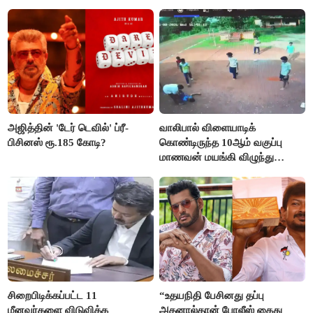
நிறைவேற்றம்!
அஜித்தின் 'டேர் டெவில்' ப்ரீ-
வாலிபால் விளையாடிக்
பிசினஸ் ரூ.185 கோடி?
கொண்டிருந்த 10ஆம் வகுப்பு
மாணவன் மயங்கி விழுந்து
உயிரிழப்பு
சிறைபிடிக்கப்பட்ட 11
“உதயநிதி பேசினது தப்பு
மீனவர்களை விடுவிக்க
அதனால்தான் போலீஸ் கைது