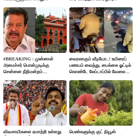
#BREAKING : முன்னாள்
வைரலாகும் வீடியோ..! உயிரைப்
அமைச்சர் பொன்முடிக்கு
பணயம் வைத்து, பைக்கை ஓட்டிக்
சென்னை நீதிமன்றம்
கொண்டே லேப்டாப்பில் வேலை
பிடிவாரண்ட்..!
பார்த்த நபர்..!
விவசாயிகளை ஏமாற்றி உள்ளது
பெண்களுக்கு குட் நியூஸ்