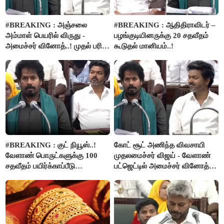
#BREAKING : அஞ்சலை
#BREAKING : ஆதிதிராவிடர் –
அம்மாள் பெயரில் விருது -
பழங்குடியினருக்கு 20 சதவீதம்
அமைச்சர் வினோத்..! முதல் பரிசு
கூடுதல் மானியம்..!
ரூ.2.50 லட்சம் வழங்கப்படும்..!
#BREAKING : குட் நியூஸ்..!
கோட் சூட் அணிந்த விவசாயி
வேளாண் பொருட்களுக்கு 100
முதலமைச்சர் விஜய் - வேளாண்
சதவீதம் பயிர்க்காப்பீடு
பட்ஜெட்டில் அமைச்சர் வினோத்
வழங்கபடும் - அமைச்சர்
பெருமிதம்..!
வினோத்..!