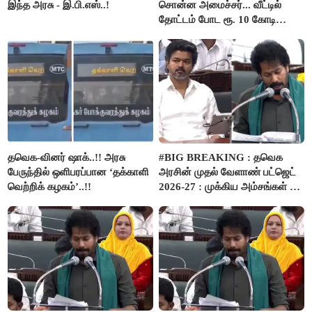
இந்த அரசு - இ.பி.எஸ்..!
சொன்ன அமைச்சர்... வீட்டில்
தோட்டம் போட ரூ. 10 கோடி
நிதி..!
தவெக-வினர் ஷாக்..!! அரசு
#BIG BREAKING : தவெக
பேருந்தில் ஒளிபரப்பான ‘தக்காளி
அரசின் முதல் வேளாண் பட்ஜெட்
வெற்றிக் கழகம்’..!!
2026-27 : முக்கிய அம்சங்கள் ஓர்
பார்வை..!