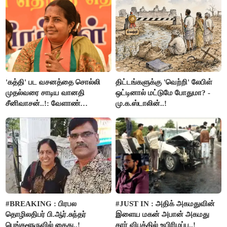
இளங்கோ
'கத்தி' பட வசனத்தை சொல்லி
திட்டங்களுக்கு 'வெற்றி' லேபிள்
முதல்வரை சாடிய வானதி
ஒட்டினால் மட்டுமே போதுமா? -
சீனிவாசன்..!: வேளாண்
மு.க.ஸ்டாலின்..!
பட்ஜெட்டுக்கு பாஜக கடும்
எதிர்ப்பு!
#BREAKING : பிரபல
#JUST IN : அதிக் அகமதுவின்
தொழிலதிபர் பி.ஆர்.சுந்தர்
இளைய மகன் அபான் அகமது
பெங்களூருவில் கைது..!
கார் விபத்தில் உயிரிழப்பு..!