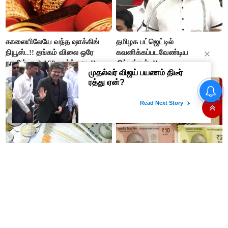
காலையிலேயே வந்த ஷாக்கிங்
தமிழக பட்ஜெட்டில்
நியூஸ்..!! தங்கம் விலை ஒரே
கவனிக்கப்படவேண்டிய
நாளில் ரூ.2,160 உயர்ந்தது..!!
திட்டங்கள்..!!
ஒவ்வொரு குடும்பத்தின்
பிளாஸ்டிக் ரூபாய் நோட்டுகளை
தலையிலும் எவ்வளவு கடன்
அறிமுகப்படுத்துகிறது ரிசர்வ்
இருக்கு தெரியுமா..?
வங்கி: முதற்கட்டமாக ரூ.10,
ரூ.20 நோட்டுகள் அச்சடிப்பு!