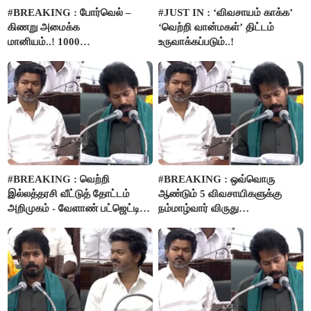
#BREAKING : போர்வெல் –
#JUST IN : ‘விவசாயம் காக்க’
கிணறு அமைக்க
‘வெற்றி வான்மகள்’ திட்டம்
மானியம்..! 1000
உருவாக்கப்படும்..!
விவசாயிகளுக்கு மானியத்தில்
பம்புசெட் வழங்கப்படும்..!
#BREAKING : வெற்றி
#BREAKING : ஒவ்வொரு
இல்லத்தரசி வீட்டுத் தோட்டம்
ஆண்டும் 5 விவசாயிகளுக்கு
அறிமுகம் - வேளாண் பட்ஜெட்டில்
நம்மாழ்வார் விருது
அறிவிப்பு..!
வழங்கப்படும்..!