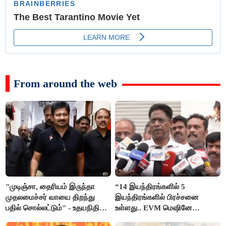
From around the web
"முடிஞ்சா, தைரியம் இருந்தா
“14 இயந்திரங்களில் 5
முதலமைச்சர் வாயை திறந்து
இயந்திரங்களில் பிரச்சனை
பதில் சொல்லட்டும்" - உதயநிதி
உள்ளது.. EVM மெஷினே
ஸ்டாலின்
பிரச்சனையா இருக்கு”- என்.ஆர்.