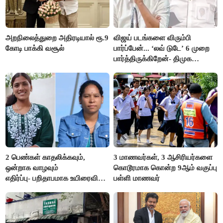
அறநிலைத்துறை அதிரடியால் ரூ.9
விஜய் படங்களை விரும்பி
கோடி பாக்கி வசூல்
பார்ப்பேன்... ‘லவ் டுடே’ 6 முறை
பார்த்திருக்கிறேன்- திமுக
எம்.எல்.ஏ.நெகிழ்ச்சி
2 பெண்கள் காதலிக்கவும்,
3 மாணவர்கள், 3 ஆசிரியர்களை
ஒன்றாக வாழவும்
கொடூரமாக கொன்ற 9ஆம் வகுப்பு
எதிர்ப்பு- பறிதாபமாக உயிரைவிட்ட
பள்ளி மாணவர்
ஜோடி