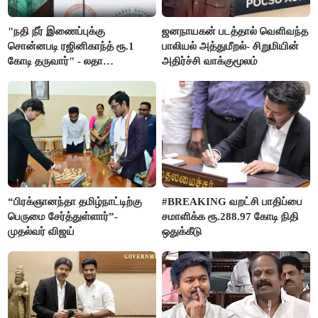
"நதி நீர் இணைப்புக்கு
ஜனநாயகன் படத்தால் வெளிவந்த
சொன்னபடி ரஜினிகாந்த் ரூ.1
பாலியல் அத்துமீறல்- சிறுமியின்
கோடி தருவார்" - லதா
அதிர்ச்சி வாக்குமூலம்
ரஜினிகாந்த்
“பிரக்ஞானந்தா தமிழ்நாட்டிற்கு
#BREAKING வறட்சி பாதிப்பை
பெருமை சேர்த்துள்ளார்”-
சமாளிக்க ரூ.288.97 கோடி நிதி
முதல்வர் விஜய்
ஒதுக்கீடு