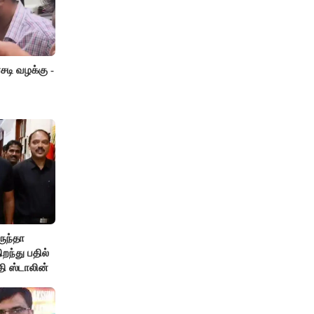
டி வழக்கு -
ருந்தா
ந்து பதில்
தி ஸ்டாலின்