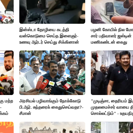
இன்ஸ்டா தோழியை கடத்தி
பழனி கோயில் நில மோச
வன்கொடுமை செய்த இளைஞர்-
சார் பதிவாளர் ஜஸ்டின்
உணவு ஆர்டர் செய்து சிக்கினான்
மணிகண்டன் கைது
ு மற்ற
அரசியல் பழிவாங்கும் நோக்கோடு
"முடிஞ்சா, தைரியம் இ
-
பி.ஆர். சுந்தரைக் கைதுசெய்வதா?-
முதலமைச்சர் வாயை திற
க்கம்
சீமான்
சொல்லட்டும்" - உதயநி