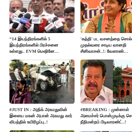
“14 இயந்திரங்களில் 5
'கத்தி' பட வசனத்தை சொல்
இயந்திரங்களில் பிரச்சனை
முதல்வரை சாடிய வானதி
உள்ளது.. EVM மெஷினே
சீனிவாசன்..!: வேளாண்
பிரச்சனையா இருக்கு”- என்.ஆர்.
பட்ஜெட்டுக்கு பாஜக கடும் எதி
இளங்கோ
#JUST IN : அதிக் அகமதுவின்
#BREAKING : முன்னாள்
இளைய மகன் அபான் அகமது கார்
அமைச்சர் பொன்முடிக்கு 
விபத்தில் உயிரிழப்பு..!
நீதிமன்றம் பிடிவாரண்ட்..!