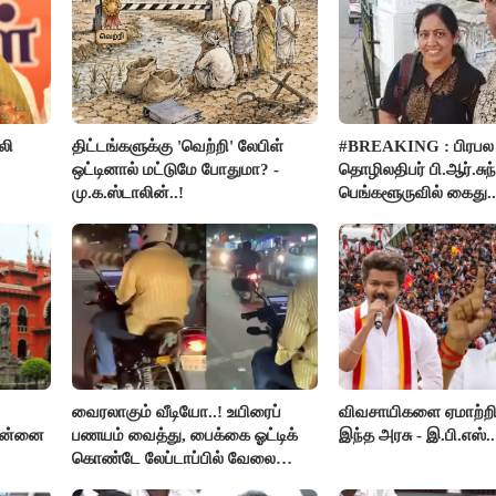
லி
திட்டங்களுக்கு 'வெற்றி' லேபிள்
#BREAKING : பிரபல
ஒட்டினால் மட்டுமே போதுமா? -
தொழிலதிபர் பி.ஆர்.சுந்
மு.க.ஸ்டாலின்..!
பெங்களூருவில் கைது..
ர்ப்பு!
வைரலாகும் வீடியோ..! உயிரைப்
விவசாயிகளை ஏமாற்றி
சென்னை
பணயம் வைத்து, பைக்கை ஓட்டிக்
இந்த அரசு - இ.பி.எஸ்..
கொண்டே லேப்டாப்பில் வேலை
பார்த்த நபர்..!