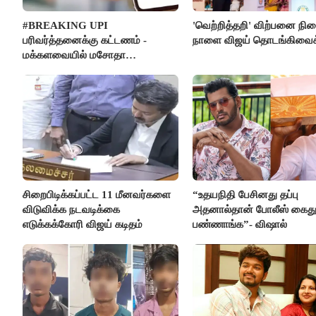
#BREAKING UPI
'வெற்றித்தறி' விற்பனை நி
பரிவர்த்தனைக்கு கட்டணம் -
நாளை விஜய் தொடங்கிவைக்
மக்களவையில் மசோதா
நிறைவேற்றம்!
சிறைபிடிக்கப்பட்ட 11 மீனவர்களை
“உதயநிதி பேசினது தப்பு
விடுவிக்க நடவடிக்கை
அதனால்தான் போலீஸ் கைத
எடுக்கக்கோரி விஜய் கடிதம்
பண்ணாங்க”- விஷால்