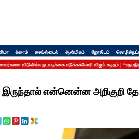
னிமா
க்ரைம்
லைப்ஸ்டைல்
ஆன்மிகம்
ஜோதிடம்
தொழில்நுட்
க இருந்தால் என்னென்ன அறிகுறி தோ