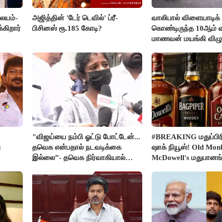
லையம்-
அஜித்தின் 'டேர் டெவில்' ப்ரீ-
வாலிபால் விளையாடிக்
கிறார்
பிசினஸ் ரூ.185 கோடி?
கொண்டிருந்த 10ஆம் வக
மாணவன் மயங்கி விழுந
உயிரிழப்பு
"விஜய்யை நம்பி ஓட்டு போட்டேன்...
#BREAKING மதுப்பிரி
ு
தவெக என்பதால் நடவடிக்கை
ஷாக் நியூஸ்! Old Mon
இல்லை”- தவெக நிர்வாகியால்
McDowell's மதுபான
பாதிக்கப்பட்ட பெண் கதறல்
விற்பனை செய்ய FSS