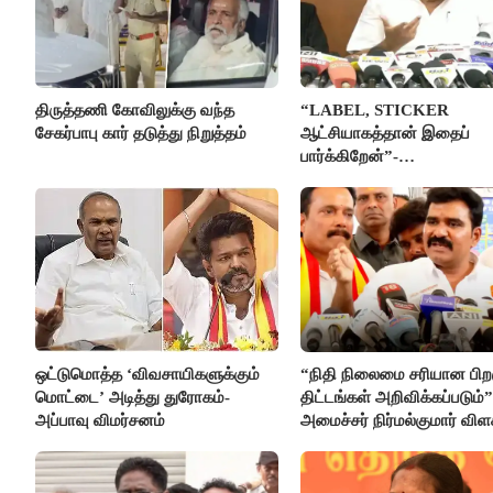
திருத்தணி கோவிலுக்கு வந்த
“LABEL, STICKER
சேகர்பாபு கார் தடுத்து நிறுத்தம்
ஆட்சியாகத்தான் இதைப்
பார்க்கிறேன்”-
எம்.ஆர்.கே.பன்னீர்செல்வம்
ஒட்டுமொத்த ‘விவசாயிகளுக்கும்
“நிதி நிலைமை சரியான பிறக
மொட்டை’ அடித்து துரோகம்-
திட்டங்கள் அறிவிக்கப்படும்”
அப்பாவு விமர்சனம்
அமைச்சர் நிர்மல்குமார் விள