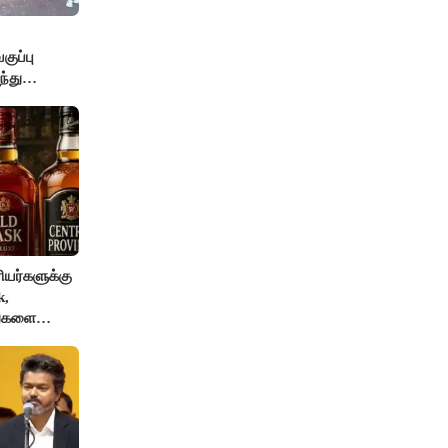
ுப்பு
்து
யர்களுக்கு
k,
ங்களை
AI தடை