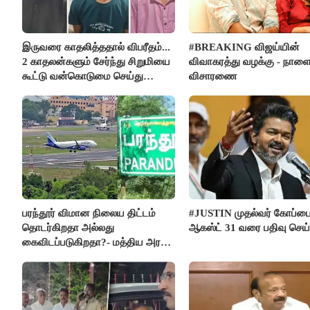
இருவரை காதலித்ததால் விபரீதம்...
#BREAKING விஜய்யின்
2 காதலன்களும் சேர்ந்து சிறுமியை
விவாகரத்து வழக்கு - நாள
கூட்டு வன்கொடுமை செய்து
விசாரணை
கொலை செய்த கொடூரம்
பரந்தூர் விமான நிலைய திட்டம்
#JUSTIN முதல்வர் கோப்ப
தொடர்கிறதா அல்லது
ஆகஸ்ட் 31 வரை பதிவு செய
கைவிடப்படுகிறதா?- மத்திய அரசு
விளக்கம்