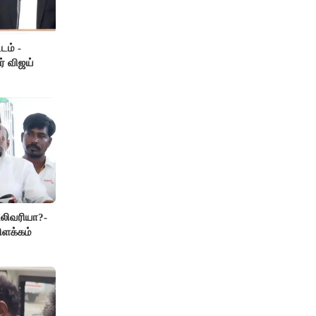
டம் -
ர் விஜய்
லிவரியா?-
ிளக்கம்