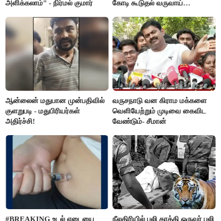
அளிக்கலாம்" - நிர்மல் குமார்
கோடி கூடுதல் வருவாய்
கிடைக்கும்னு சொல்றாங்க”-
மார்க்கண்டேயன்
ஆன்லைன் மதுபான முன்பதிவில்
வருசநாடு வன கிராம மக்களை
குளறுபடி - மதுபிரியர்கள்
வெளியேற்றும் முடிவை கைவிட
அதிர்ச்சி!
வேண்டும்- சீமான்
#BREAKING உடல் எடையை
நீலகிரியில் புலி தாக்கி ஒருவர் பலி