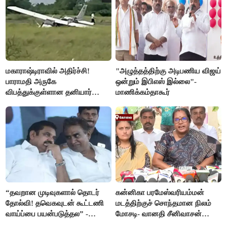
மகாராஷ்டிராவில் அதிர்ச்சி!
"அழுத்தத்திற்கு அடிபணிய விஜய்
பாராமதி அருகே
ஒன்றும் இபிஎஸ் இல்லை"-
விபத்துக்குள்ளான தனியார்
மாணிக்கம்தாகூர்
பயிற்சி விமானம்
“தவறான முடிவுகளால் தொடர்
கன்னிகா பரமேஸ்வரியம்மன்
தோல்வி! தவெகவுடன் கூட்டணி
மடத்திற்குச் சொந்தமான நிலம்
வாய்ப்பை பயன்படுத்தல” -
மோசடி- வானதி சீனிவாசன்
இபிஎஸ் மீது சரமாரி குற்றச்சாட்டு
கண்டனம்