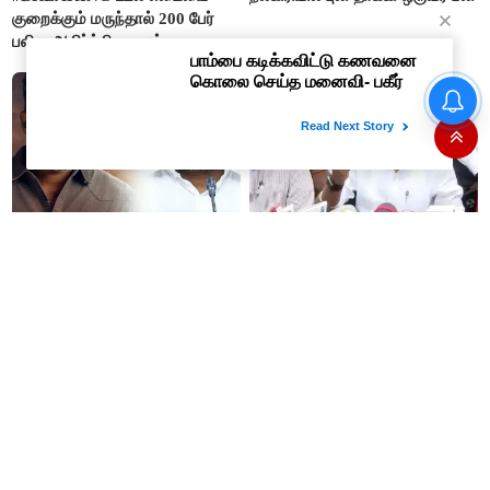
குறைக்கும் மருந்தால் 200 பேர்
பலி – அதிர்ச்சி தகவல்
“நன்றி மறந்தவர்களுக்குவிஜய்
தி.மு.க. ஆட்சியில் தூங்கிக்
அல்வா கொடுத்துவிட்டார்”-
கொண்டிருந்தார்களா? -
ஆர்.பி.உதயகுமார்
அமைச்சர் ரமேஷ்