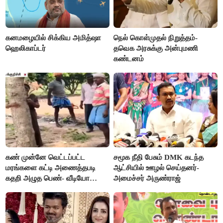
கனமழையில் சிக்கிய அமித்ஷா
நெல் கொள்முதல் நிறுத்தம்-
ஹெலிகாப்டர்
தவெக அரசுக்கு அன்புமணி
கண்டனம்
கண் முன்னே வெட்டப்பட்ட
சமூக நீதி பேசும் DMK கடந்த
மரங்களை கட்டி அணைத்தபடி
ஆட்சியில் ஊழல் செய்தனர்-
கதறி அழுத பெண்- வீடியோ
அமைச்சர் அருண்ராஜ்
வைரல்