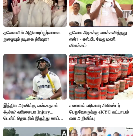
தவெகவில் அதிகாரப்பூர்வமாக
தவெக அரசுக்கு வாக்களித்தது
நுழையும் நடிகை த்ரிஷா?
ஏன்? - எஸ்.பி. வேலுமணி
விளக்கம்
இந்திய அணிக்கு என்னதான்
சமையல் எரிவாயு சிலிண்டர்
ஆச்சு? வரிசையா Injury...
பெறுவோருக்கு eKYC கட்டாயம்
டெஸ்ட் தொடரில் இருந்து சாய்
என அறிவிப்பு
சுதர்சனும் விலகல்