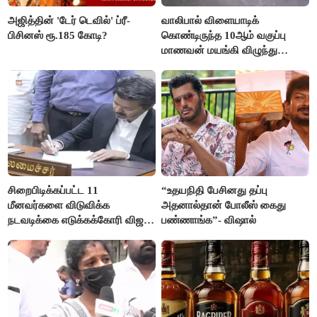
அஜித்தின் 'டேர் டெவில்' ப்ரீ-
வாலிபால் விளையாடிக்
பிசினஸ் ரூ.185 கோடி?
கொண்டிருந்த 10ஆம் வகுப்பு
மாணவன் மயங்கி விழுந்து
உயிரிழப்பு
சிறைபிடிக்கப்பட்ட 11
“உதயநிதி பேசினது தப்பு
மீனவர்களை விடுவிக்க
அதனால்தான் போலீஸ் கைது
நடவடிக்கை எடுக்கக்கோரி விஜய்
பண்ணாங்க”- விஷால்
கடிதம்