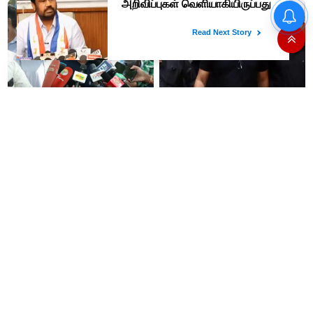
“நிதி நிலைமை சரியான பிறகு
மற்ற திட்டங்கள் அறிவிக்கப்படும்”-
அமைச்சர் நிர்மல்குமார் விளக்கம்
அரசியல் பழிவாங்கும் நோக்கோடு
"முடிஞ்சா, தைரியம் இருந்தா
பி.ஆர். சுந்தரைக்
முதலமைச்சர் வாயை திறந்து
கைதுசெய்வதா?- சீமான்
பதில் சொல்லட்டும்" - உதயநிதி
ஸ்டாலின்
“14 இயந்திரங்களில் 5
'கத்தி' பட வசனத்தை சொல்லி
இயந்திரங்களில் பிரச்சனை
முதல்வரை சாடிய வானதி