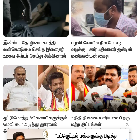
இன்ஸ்டா தோழியை கடத்தி
பழனி கோயில் நில மோசடி
வன்கொடுமை செய்த இளைஞர்-
வழக்கு - சார் பதிவாளர் ஜஸ்டின்
உணவு ஆர்டர் செய்து சிக்கினான்
மணிகண்டன் கைது
ஒட்டுமொத்த ‘விவசாயிகளுக்கும்
“நிதி நிலைமை சரியான பிறகு
மொட்டை’ அடித்து துரோகம்-
மற்ற திட்டங்கள்
அப்பாவு விமர்சனம்
அறிவிக்கப்படும்”- அமைச்சர்
நிர்மல்குமார் விளக்கம்