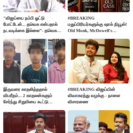
"விஜய்யை நம்பி ஓட்டு
#BREAKING
போட்டேன்... தவெக என்பதால்
மதுப்பிரியர்களுக்கு ஷாக் நியூஸ்!
நடவடிக்கை இல்லை”- தவெக
Old Monk, McDowell's
நிர்வாகியால் பாதிக்கப்பட்ட பெண்
மதுபானங்களை விற்பனை செய்ய
கதறல்
FSSAI தடை
இருவரை காதலித்ததால்
#BREAKING விஜய்யின்
விபரீதம்... 2 காதலன்களும்
விவாகரத்து வழக்கு - நாளை
சேர்ந்து சிறுமியை கூட்டு
விசாரணை
வன்கொடுமை செய்து கொலை
செய்த கொடூரம்