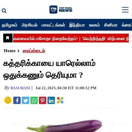
தமிழகம்
அரசியல்
மாவட்டங்கள்
இந்தியா
உலகம்
சினிமா
க்ரைம
Home
லைப்ஸ்டைல்
கத்தரிக்காயை யாரெல்லாம்
ஒதுக்கணும் தெரியுமா ?
By
Jul 22, 2025, 04:30 IST
11:00:52 PM
RAJA MANI