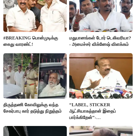
#BREAKING பொன்முடிக்கு
மதுபானங்கள் டோர் டெலிவரியா?
கைது வாரண்ட்!
- அமைச்சர் விக்னேஷ் விளக்கம்
திருத்தணி கோவிலுக்கு வந்த
“LABEL, STICKER
சேகர்பாபு கார் தடுத்து நிறுத்தம்
ஆட்சியாகத்தான் இதைப்
பார்க்கிறேன்”-
எம்.ஆர்.கே.பன்னீர்செல்வம்