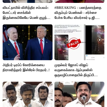
வியட்நாமில் விசித்திர சம்பவம்:
#BREAKING : பலாத்காரத்தை
மோட்டார் சைக்கிள்
விரும்பும் பெண்கள் : சர்ச்சை
இருக்கையிலேயே பெண் குழந்தை
பேச்சு பேசிய விமர்சகர் டி.ஜி.
பிறப்பு!
மோகன்தாஸ் கைது..!
அதிபர் டிரம்ப் கோரிக்கையை
முதல்வர் ஜோசப் விஜய்
நிராகரித்தார் இஸ்ரேல் பிரதமர்..!
வருகைக்காக ஆம்புலன்ஸ்
ஒருவழிப்பாதையில் திருப்பி
விடப்பட்டதா? உண்மை இது
தான்..!