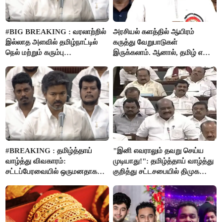
#BIG BREAKING : வரலாற்றில்
அரசியல் களத்தில் ஆயிரம்
இல்லாத அளவில் தமிழ்நாட்டில்
கருத்து வேறுபாடுகள்
நெல் மற்றும் கரும்பு
இருக்கலாம். ஆனால், தமிழ் என்று
கொள்முதலுக்கான
வரும்போது நாம் அனைவரும்
ஊக்கத்தொகையை உயர்த்த
தமிழர்கள் - எடப்பாடி பழனிசாமி..!
முடிவு - முதலமைச்சர் விஜய்
அறிவிப்பு..!
#BREAKING : தமிழ்த்தாய்
"இனி எவராலும் தவறு செய்ய
வாழ்த்து விவகாரம்:
முடியாது!": தமிழ்த்தாய் வாழ்த்து
சட்டப்பேரவையில் ஒருமனதாக
குறித்து சட்டசபையில் திமுக
நிறைவேற்றம்
வைத்த அதிரடி கோரிக்கை!