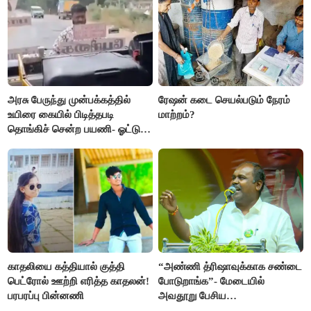
அரசு பேருந்து முன்பக்கத்தில்
ரேஷன் கடை செயல்படும் நேரம்
உயிரை கையில் பிடித்தபடி
மாற்றம்?
தொங்கிச் சென்ற பயணி- ஓட்டுநர்
சஸ்பெண்ட்
காதலியை கத்தியால் குத்தி
“அண்ணி த்ரிஷாவுக்காக சண்டை
பெட்ரோல் ஊற்றி எரித்த காதலன்!
போடுறாங்க”- மேடையில்
பரபரப்பு பின்னணி
அவதூறு பேசிய
ஆர்.பி.உதயகுமார் மீது புகார்