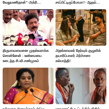
வேலுமணிதான்”-அக்ரி
சாப்பிட்டிருப்போமா?- ஆதவ்
கிருஷ்ணமூர்த்தி
அர்ஜூனா
திருமாவளவனை முதல்வராக்க
அறங்காவலர் தேர்வுக் குழுவில்
சொன்னேன் - உண்மையை
தயாரிப்பாளர் அர்ச்சனா
உடைத்த சி.வி.சண்முகம்
கல்பாத்தி!
உள்துறை அமைச்சகம் அப்படி
மாநகராட்சி கூட்டத்தில் விசில்