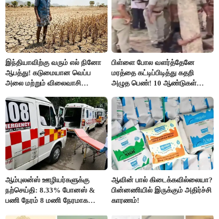
இந்தியாவிற்கு வரும் எல் நினோ
பிள்ளை போல வளர்த்தேனே
ஆபத்து! கடுமையான வெப்ப
மரத்தை கட்டிப்பிடித்து கதறி
அலை மற்றும் விலைவாசி
அழுத பெண்! 10 ஆண்டுகள்
உயர்வுக்கு தயாராகிறதா நாடு?
ஆசையாக வளர்த்த மரங்கள்
வெட்டி சாய்ப்பு..!
ஆம்புலன்ஸ் ஊழியர்களுக்கு
ஆவின் பால் கிடைக்கவில்லையா?
நற்செய்தி: 8.33% போனஸ் &
பின்னணியில் இருக்கும் அதிர்ச்சி
பணி நேரம் 8 மணி நேரமாக
காரணம்!
குறைப்பு..!