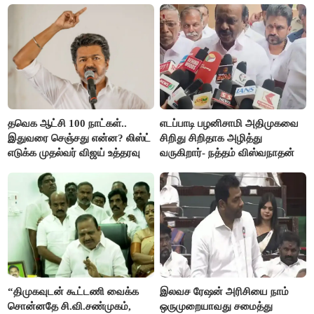
தவெக ஆட்சி 100 நாட்கள்..
எடப்பாடி பழனிசாமி அதிமுகவை
இதுவரை செஞ்சது என்ன? லிஸ்ட்
சிறிது சிறிதாக அழித்து
எடுக்க முதல்வர் விஜய் உத்தரவு
வருகிறார்- நத்தம் விஸ்வநாதன்
“திமுகவுடன் கூட்டணி வைக்க
இலவச ரேஷன் அரிசியை நாம்
சொன்னதே சி.வி.சண்முகம்,
ஒருமுறையாவது சமைத்து