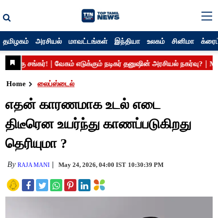
தமிழகம்
அரசியல்
மாவட்டங்கள்
இந்தியா
உலகம்
சினிமா
க்ரைம
Home
லைப்ஸ்டைல்
எதன் காரணமாக உடல் எடை
திடீரென உயர்ந்து காணப்படுகிறது
தெரியுமா ?
By
May 24, 2026, 04:00 IST
10:30:39 PM
RAJA MANI