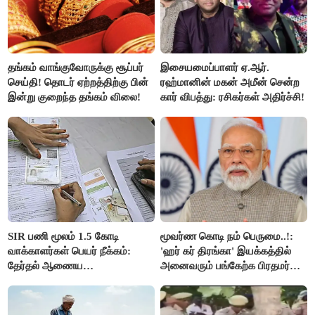
தங்கம் வாங்குவோருக்கு சூப்பர்
இசையமைப்பாளர் ஏ.ஆர்.
செய்தி! தொடர் ஏற்றத்திற்கு பின்
ரஹ்மானின் மகன் அமீன் சென்ற
இன்று குறைந்த தங்கம் விலை!
கார் விபத்து: ரசிகர்கள் அதிர்ச்சி!
SIR பணி மூலம் 1.5 கோடி
மூவர்ண கொடி நம் பெருமை..!:
வாக்காளர்கள் பெயர் நீக்கம்:
'ஹர் கர் திரங்கா' இயக்கத்தில்
தேர்தல் ஆணைய
அனைவரும் பங்கேற்க பிரதமர்
நடவடிக்கையால் பரபரப்பு!
மோடி அழைப்பு!