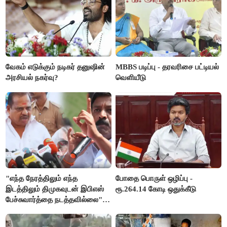
வேகம் எடுக்கும் நடிகர் தனுஷின்
MBBS படிப்பு - தரவரிசை பட்டியல்
அரசியல் நகர்வு?
வெளியீடு
"எந்த நேரத்திலும் எந்த
போதை பொருள் ஒழிப்பு -
இடத்திலும் திமுகவுடன் இபிஎஸ்
ரூ.264.14 கோடி ஒதுக்கீடு
பேச்சுவார்த்தை நடத்தவில்லை" -
அக்ரி கிருஷ்ணமூர்த்தி