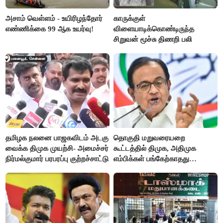
அசாம் வெள்ளம் - உயிரிழந்தோர்
காருக்குள்
எண்ணிக்கை 99 ஆக உயர்வு!
விளையாடிக்கொண்டிருந்த
சிறுவன் மூச்சு திணறி பலி
தமிழக நலனை பாஜகவிடம் அடகு
தொகுதி மறுவரையறை
வைக்க திமுக முயற்சி- அமைச்சர்
கூட்டத்தில் திமுக, அதிமுக
நிர்மல்குமார் பரபரப்பு குற்றச்சாட்டு
எம்பிக்கள் பங்கேற்காதது
வருத்தமளிக்கிறது- ப.சிதம்பரம்