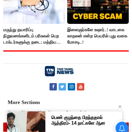
மருந்து தயாரிப்பு
இளைஞர்களே உஷார்..! வாடகை
நிறுவனங்களிடம் பரிசுகள் பெற
காதலன் என்ற பெயரில் புது வகை
டாக்டர்களுக்கு தடை; மத்திய
மோசடி..!
அரசு உத்தரவு..!
More Sections
Contact Us
About Us
Privacy Policy
வருசநாடு வன கிராம மக்களை
© 2019 Top Tamil News
வெளியேற்றும் முடிவை கைவிட