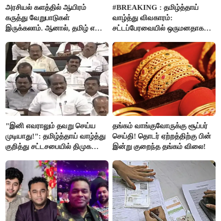
அரசியல் களத்தில் ஆயிரம்
#BREAKING : தமிழ்த்தாய்
கருத்து வேறுபாடுகள்
வாழ்த்து விவகாரம்:
இருக்கலாம். ஆனால், தமிழ் என்று
சட்டப்பேரவையில் ஒருமனதாக
வரும்போது நாம் அனைவரும்
நிறைவேற்றம்
தமிழர்கள் - எடப்பாடி பழனிசாமி..!
"இனி எவராலும் தவறு செய்ய
தங்கம் வாங்குவோருக்கு சூப்பர்
முடியாது!": தமிழ்த்தாய் வாழ்த்து
செய்தி! தொடர் ஏற்றத்திற்கு பின்
குறித்து சட்டசபையில் திமுக
இன்று குறைந்த தங்கம் விலை!
வைத்த அதிரடி கோரிக்கை!