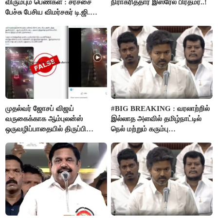
விரும்பும் பெண்கள் : சர்ச்சை
நிராகரித்தார் இஸ்ரேல் பிரதமர்..!
பேச்சு பேசிய விமர்சகர் டி.ஜி.
மோகன்தாஸ் கைது..!
முதல்வர் ஜோசப் விஜய்
#BIG BREAKING : வரலாற்றில்
வருகைக்காக ஆம்புலன்ஸ்
இல்லாத அளவில் தமிழ்நாட்டில்
ஒருவழிப்பாதையில் திருப்பி
நெல் மற்றும் கரும்பு
விடப்பட்டதா? உண்மை இது
கொள்முதலுக்கான
தான்..!
ஊக்கத்தொகையை உயர்த்த
முடிவு - முதலமைச்சர் விஜய்
அறிவிப்பு..!