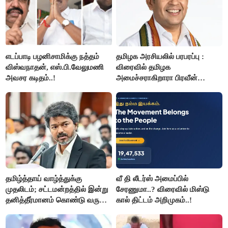
எடப்பாடி பழனிசாமிக்கு நத்தம்
தமிழக அரசியலில் பரபரப்பு :
விஸ்வநாதன், எஸ்.பி.வேலுமணி
விரைவில் தமிழக
அவசர கடிதம்..!
அமைச்சராகிறாரா பிரவீன்
சக்ரவர்த்தி..?
தமிழ்த்தாய் வாழ்த்துக்கு
வீ தி லீடர்ஸ் அமைப்பில்
முதலிடம்; சட்டமன்றத்தில் இன்று
சேரணுமா..? விரைவில் மிஸ்டு
தனித்தீர்மானம் கொண்டு வரும்
கால் திட்டம் அறிமுகம்..!
முதல் அமைச்சர் விஜய்.!!