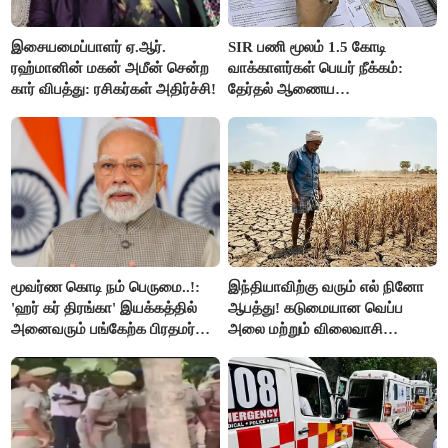
இசையமைப்பாளர் ஏ.ஆர்.
SIR பணி மூலம் 1.5 கோடி
ரஹ்மானின் மகன் அமீன் சென்ற
வாக்காளர்கள் பெயர் நீக்கம்:
கார் விபத்து: ரசிகர்கள் அதிர்ச்சி!
தேர்தல் ஆணைய
நடவடிக்கையால் பரபரப்பு!
மூவர்ண கொடி நம் பெருமை..!:
இந்தியாவிற்கு வரும் எல் நினோ
'ஹர் கர் திரங்கா' இயக்கத்தில்
ஆபத்து! கடுமையான வெப்ப
அனைவரும் பங்கேற்க பிரதமர்
அலை மற்றும் விலைவாசி
மோடி அழைப்பு!
உயர்வுக்கு தயாராகிறதா நாடு?