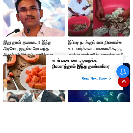
இது தான் தவெக..!! இந்த
இப்படி நடக்கும் என நினைச்சு
அரசோ, முதல்வரோ எந்த
கூட பார்க்கல... மனைவிக்கு
அழுத்தத்திற்கும் பணிந்தது
பயந்து மண்ணில் புதைத்த ரூ.5
கிடையாது; அமைச்சர்
லட்சம்; கடைசியில் நடந்தது...
அருண்ராஜ்..!
சட்டசபையில் இன்று தனி
10-08-2026 - இன்றைய
தீர்மானம்: "தமிழ்த்தாய் வாழ்த்து
ராசிபலன்: இன்று எடுத்த
கட்டாயம் பாடப்பட வேண்டும்" -
வேலையை சிறப்பாக செய்து
முதல்வர் விஜய் முன்மொழிகிறார்!
முடித்து நற்பெயர் பெறுவீர்கள்.