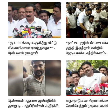
"ரூ.1500 கோடி வசூலித்து விட்டு,
“நாட்டை குடும்பம்” என பச்
விவசாயிகளை ஏமாற்றுவதா?'' -
குத்தி இருந்தால் எளிதில்
அன்புமணி ராமதாஸ்
நேரடியாகவே சந்திக்கலாம்-
சரத்குமார்
ஆன்லைன் மதுபான முன்பதிவில்
வருசநாடு வன கிராம மக்க
குளறுபடி - மதுபிரியர்கள் அதிர்ச்சி!
வெளியேற்றும் முடிவை கைவ