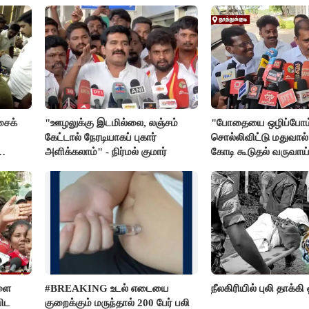
மீது சரமாரி குற்றச்சாட்டு
கண்டனம்
சைக்
"ஊழலுக்கு இடமில்லை, லஞ்சம்
"போதையை ஒழிப்போம
கேட்டால் நேரடியாகப் புகார்
சொல்லிவிட்டு மதுவால்
அளிக்கலாம்" - நிர்மல் குமார்
கோடி கூடுதல் வருவாய
கிடைக்கும்னு சொல்றா
மார்க்கண்டேயன்
ளை
#BREAKING உடல் எடையை
நீலகிரியில் புலி தாக்கி
ிட
குறைக்கும் மருந்தால் 200 பேர் பலி