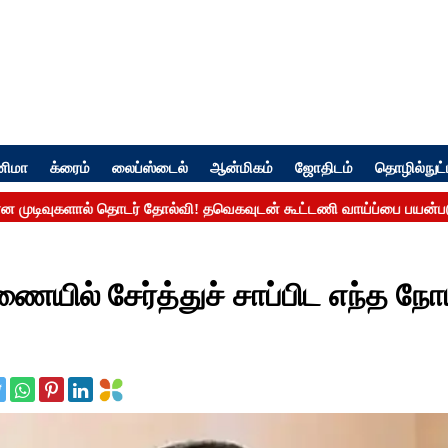
னிமா
க்ரைம்
லைப்ஸ்டைல்
ஆன்மிகம்
ஜோதிடம்
தொழில்நுட்
ில் சேர்த்துச் சாப்பிட எந்த நோ