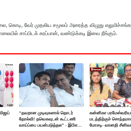
இலை, கொடி, வேர் முதலிய சமூலம் அரைத்த விழுது எலுமிச்சங்
 காலையில் சாப்பிடக் கரப்பான், வண்டுக்கடி இவை நீங்கும்.
விஜய்
“தவறான முடிவுகளால் தொடர்
கன்னிகா பரமேஸ்வரிய
தோல்வி! தவெகவுடன் கூட்டணி
மடத்திற்குச் சொந்தமா
வாய்ப்பை பயன்படுத்தல” - இபிஎஸ்
மோசடி- வானதி சீனிவ