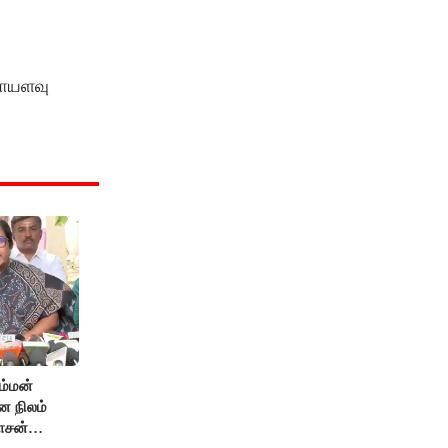
காயளவு
ம்மன்
ன நிலம்
ாசன்