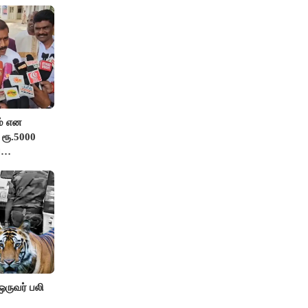
் என
 ரூ.5000
்
ங்க”-
 ஒருவர் பலி