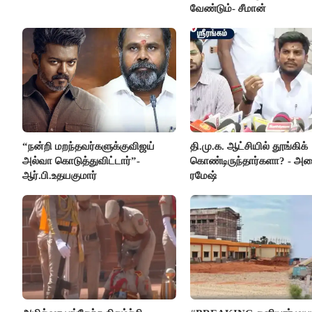
வேண்டும்- சீமான்
“நன்றி மறந்தவர்களுக்குவிஜய்
தி.மு.க. ஆட்சியில் தூங்கிக்
அல்வா கொடுத்துவிட்டார்”-
கொண்டிருந்தார்களா? - அமை
ஆர்.பி.உதயகுமார்
ரமேஷ்