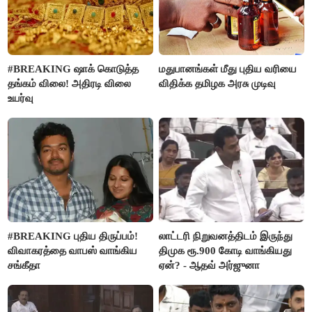
#BREAKING ஷாக் கொடுத்த
மதுபானங்கள் மீது புதிய வரியை
தங்கம் விலை! அதிரடி விலை
விதிக்க தமிழக அரசு முடிவு
உயர்வு
#BREAKING புதிய திருப்பம்!
லாட்டரி நிறுவனத்திடம் இருந்து
விவாகரத்தை வாபஸ் வாங்கிய
திமுக ரூ.900 கோடி வாங்கியது
சங்கீதா
ஏன்? - ஆதவ் அர்ஜுனா