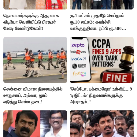
நெசவாளர்களுக்கு ஆதரவாக
ரூ.1 லட்சம் முதலீடு செய்தால்
வீடியோ வெளியிட்டு பிரதமர்
ரூ.10 லட்சம்: கவர்ச்சி
மோடி வேண்டுகோள்!
வாக்குறுதியை நம்பி ரூ.500
கோடியை இழந்த திருப்பூர்
மக்கள்!
சென்னை விமான நிலையத்தில்
'செப்டோ, புக்மைஷோ' உள்ளிட்ட 9
ஊறுகாய், அல்வா, ஜாம்
'டிஜிட்டல்' நிறுவனங்களுக்கு
எடுத்து செல்ல தடை!
அபராதம்..!