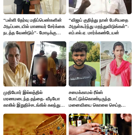
“பள்ளி தேர்வு மதிப்பெண்களின்
“விஜய் குறித்து நான் பேசியதை
அடிப்படையில் மாணவர் சேர்க்கை
அருள்கூர்ந்து மறந்துவிடுங்கள்”-
நடத்த வேண்டும்”- மோடிக்கு
எம்.எல்.ஏ. மார்க்கண்டேயன்
விஜய் கடிதம்
முதியோர் இல்லத்தில்
சமைக்காமல் ரீல்ஸ்
மரணமடைந்த தந்தை- வீடியோ
போட்டுக்கொண்டிருந்த
காலில் இறுதிச்சடங்கில் கலந்து
மனைவியை கொலை செய்த
கொண்ட மகள்கள்
கணவர்!