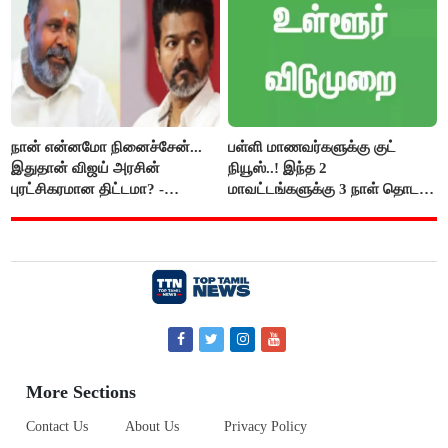
நான் என்னமோ நினைச்சேன்...
பள்ளி மாணவர்களுக்கு குட்
இதுதான் விஜய் அரசின்
நியூஸ்..! இந்த 2
புரட்சிகரமான திட்டமா? -
மாவட்டங்களுக்கு 3 நாள் தொடர்
ஆர்.பி.உதயகுமார்..!
விடுமுறை..!
More Sections
Contact Us
About Us
Privacy Policy