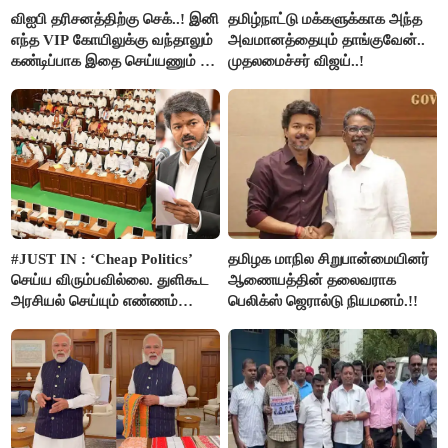
விஐபி தரிசனத்திற்கு செக்..! இனி
தமிழ்நாட்டு மக்களுக்காக அந்த
எந்த VIP கோயிலுக்கு வந்தாலும்
அவமானத்தையும் தாங்குவேன்..
கண்டிப்பாக இதை செய்யணும் -
முதலமைச்சர் விஜய்..!
அமைச்சர் ரமேஷ்..!
#JUST IN : ‘Cheap Politics’
தமிழக மாநில சிறுபான்மையினர்
செய்ய விரும்பவில்லை. துளிகூட
ஆணையத்தின் தலைவராக
அரசியல் செய்யும் எண்ணம்
பெலிக்ஸ் ஜெரால்டு நியமனம்.!!
இல்லை - உதயநிதிக்கு முதல்வர்
விஜய் பதில்!