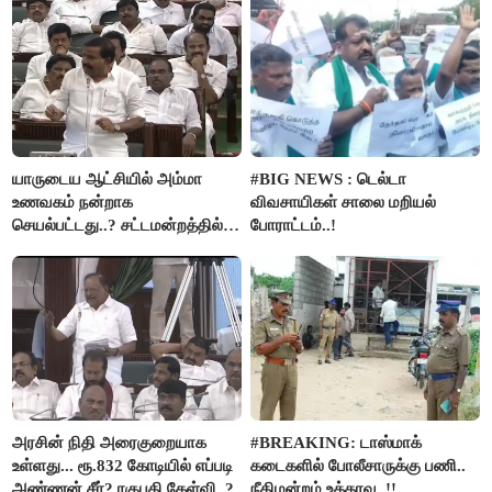
யாருடைய ஆட்சியில் அம்மா
#BIG NEWS : டெல்டா
உணவகம் நன்றாக
விவசாயிகள் சாலை மறியல்
செயல்பட்டது..? சட்டமன்றத்தில்
போராட்டம்..!
நடந்த காரசார விவாதம்..!
அரசின் நிதி அரைகுறையாக
#BREAKING: டாஸ்மாக்
உள்ளது... ரூ.832 கோடியில் எப்படி
கடைகளில் போலீசாருக்கு பணி..
அண்ணன் சீர்? ரகுபதி கேள்வி..?
நீதிமன்றம் உத்தரவு..!!