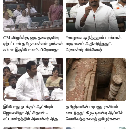
CM விஜய்க்கு ஒரு தலைகுனிவு
“ஊழலை ஒழித்ததால் டாஸ்மாக்
ஏற்பட்டால் தமிழக மக்கள் நாங்கள்
வருமானம் அதிகரித்தது”-
சும்மா இருப்போமா?- பிரேமலதா
அமைச்சர் விக்னேஷ்
விஜயகாந்த்
இப்போது நடக்கும் ஆட்சியும்
தமிழர்களின் மரபணு ரகசியம்
ஜெயலலிதா ஆட்சிதான் –
உடைந்தது! கீழடி டிஎன்ஏ ஆய்வில்
சட்டமன்றத்தில் அமைச்சர் ஆதவ்
வெளிவந்த உலகத் தமிழர்களை
அர்ஜுனா அதிரடி பேச்சு!
மெய்சிலிர்க்க வைக்கும் உண்மை!