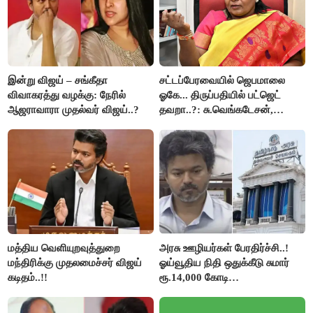
இன்று விஜய் – சங்கீதா
சட்டப்பேரவையில் ஜெபமாலை
விவாகரத்து வழக்கு: நேரில்
ஓகே... திருப்பதியில் பட்ஜெட்
ஆஜராவாரா முதல்வர் விஜய்..?
தவறா..?: சு.வெங்கடேசன்,
திருமாவளவனுக்கு தமிழிசை
கேள்வி..!
மத்திய வெளியுறவுத்துறை
அரசு ஊழியர்கள் பேரதிர்ச்சி..!
மந்திரிக்கு முதலமைச்சர் விஜய்
ஓய்வூதிய நிதி ஒதுக்கீடு சுமார்
கடிதம்..!!
ரூ.14,000 கோடி
குறைக்கப்பட்டுள்ளது..!