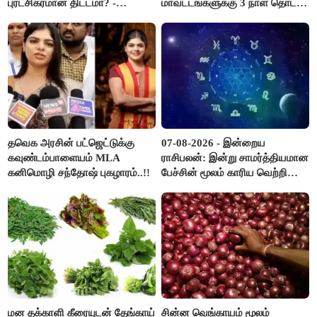
புரட்சிகரமான திட்டமா? -
மாவட்டங்களுக்கு 3 நாள் தொடர்
ஆர்.பி.உதயகுமார்..!
விடுமுறை..!
தவெக அரசின் பட்ஜெட்டுக்கு
07-08-2026 - இன்றைய
கவுண்டம்பாளையம் MLA
ராசிபலன்: இன்று சாமர்த்தியமான
கனிமொழி சந்தோஷ் புகழாரம்..!!
பேச்சின் மூலம் காரிய வெற்றி
உண்டாகும். அடுத்தவரை நம்பி
பொறுப்புகளை ஒப்படைப்பதில்
கவனம் தேவை..!
மன தக்காளி கீரையுடன் தேங்காய்
சின்ன வெங்காயம் மூலம்