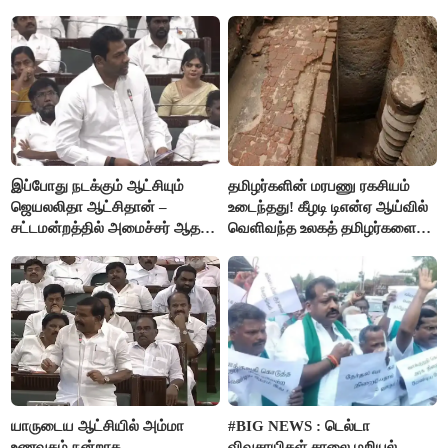
விஜயகாந்த்
இப்போது நடக்கும் ஆட்சியும்
தமிழர்களின் மரபணு ரகசியம்
ஜெயலலிதா ஆட்சிதான் –
உடைந்தது! கீழடி டிஎன்ஏ ஆய்வில்
சட்டமன்றத்தில் அமைச்சர் ஆதவ்
வெளிவந்த உலகத் தமிழர்களை
அர்ஜுனா அதிரடி பேச்சு!
மெய்சிலிர்க்க வைக்கும் உண்மை!
யாருடைய ஆட்சியில் அம்மா
#BIG NEWS : டெல்டா
உணவகம் நன்றாக
விவசாயிகள் சாலை மறியல்