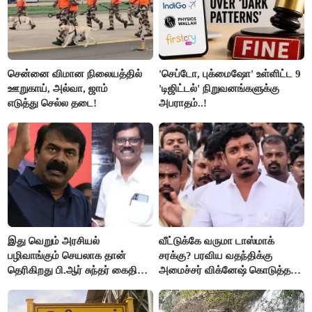
சென்னை விமான நிலையத்தில்
'செப்டோ, புக்மைஷோ' உள்ளிட்ட 9
ஊறுகாய், அல்வா, ஜாம்
'டிஜிட்டல்' நிறுவனங்களுக்கு
எடுத்து செல்ல தடை!
அபராதம்..!
இது வெறும் அரசியல்
வீட்டுக்கே வருமா டாஸ்மாக்
பழிவாங்கும் செயலாக தான்
சரக்கு? பரவிய வதந்திக்கு
தெரிகிறது பி.ஆர் சுந்தர் கைதிற்கு
அமைச்சர் விக்னேஷ் கொடுத்த
சீமான் கடும் கண்டனம்..!
விளக்கம்!