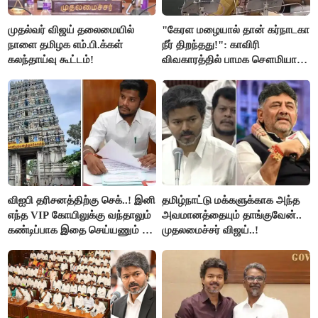
முதல்வர் விஜய் தலைமையில்
"கேரள மழையால் தான் கர்நாடகா
நாளை தமிழக எம்.பி.க்கள்
நீர் திறந்தது!": காவிரி
கலந்தாய்வு கூட்டம்!
விவகாரத்தில் பாமக சௌமியா
அன்புமணி சாடல்!
விஐபி தரிசனத்திற்கு செக்..! இனி
தமிழ்நாட்டு மக்களுக்காக அந்த
எந்த VIP கோயிலுக்கு வந்தாலும்
அவமானத்தையும் தாங்குவேன்..
கண்டிப்பாக இதை செய்யணும் -
முதலமைச்சர் விஜய்..!
அமைச்சர் ரமேஷ்..!