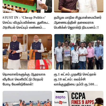
#JUST IN : ‘Cheap Politics’
தமிழக மாநில சிறுபான்மையினர்
செய்ய விரும்பவில்லை. துளிகூட
ஆணையத்தின் தலைவராக
அரசியல் செய்யும் எண்ணம்
பெலிக்ஸ் ஜெரால்டு நியமனம்.!!
இல்லை - உதயநிதிக்கு முதல்வர்
விஜய் பதில்!
நெசவாளர்களுக்கு ஆதரவாக
ரூ.1 லட்சம் முதலீடு செய்தால்
வீடியோ வெளியிட்டு பிரதமர்
ரூ.10 லட்சம்: கவர்ச்சி
மோடி வேண்டுகோள்!
வாக்குறுதியை நம்பி ரூ.500
கோடியை இழந்த திருப்பூர்
மக்கள்!