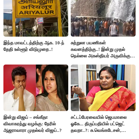
இந்த மாவட்டத்திற்கு ஆக. 10-ந்
சுற்றுலா பயணிகள்
தேதி உள்ளூர் விடுமுறை..!
கவனத்திற்கு..! இன்று முதல்
நெல்லை அகஸ்தியர் அருவிக்கு
செல்ல தடை..!
இன்று விஜய் – சங்கீதா
சட்டப்பேரவையில் ஜெபமாலை
விவாகரத்து வழக்கு: நேரில்
ஓகே... திருப்பதியில் பட்ஜெட்
ஆஜராவாரா முதல்வர் விஜய்..?
தவறா..?: சு.வெங்கடேசன்,
திருமாவளவனுக்கு தமிழிசை