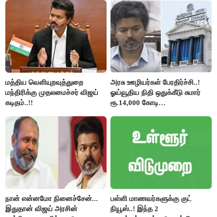
கேள்வி..!
மத்திய வெளியுறவுத்துறை
அரசு ஊழியர்கள் பேரதிர்ச்சி..!
மந்திரிக்கு முதலமைச்சர் விஜய்
ஓய்வூதிய நிதி ஒதுக்கீடு சுமார்
கடிதம்..!!
ரூ.14,000 கோடி
குறைக்கப்பட்டுள்ளது..!
நான் என்னமோ நினைச்சேன்...
பள்ளி மாணவர்களுக்கு குட்
இதுதான் விஜய் அரசின்
நியூஸ்..! இந்த 2