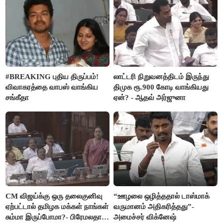
#BREAKING புதிய திருப்பம்!
லாட்டரி நிறுவனத்திடம் இருந்து
விவாகரத்தை வாபஸ் வாங்கிய
திமுக ரூ.900 கோடி வாங்கியது
சங்கீதா
ஏன்? - ஆதவ் அர்ஜுனா
CM விஜய்க்கு ஒரு தலைகுனிவு
“ஊழலை ஒழித்ததால் டாஸ்மாக்
ஏற்பட்டால் தமிழக மக்கள் நாங்கள்
வருமானம் அதிகரித்தது”-
சும்மா இருப்போமா?- பிரேமலதா
அமைச்சர் விக்னேஷ்