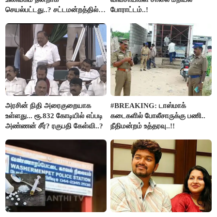
செயல்பட்டது..? சட்டமன்றத்தில்
போராட்டம்..!
நடந்த காரசார விவாதம்..!
அரசின் நிதி அரைகுறையாக
#BREAKING: டாஸ்மாக்
உள்ளது... ரூ.832 கோடியில் எப்படி
கடைகளில் போலீசாருக்கு பணி..
அண்ணன் சீர்? ரகுபதி கேள்வி..?
நீதிமன்றம் உத்தரவு..!!