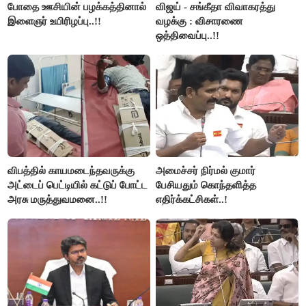
போதை ஊசியின் பழக்கத்தினால்
விஜய் - சங்கீதா விவாகரத்து
இளைஞர் உயிரிழப்பு..!!
வழக்கு : விசாரணை
ஒத்திவைப்பு..!!
விபத்தில் காயமடைந்தவருக்கு
அமைச்சர் நிர்மல் குமார்
அட்டைப் பெட்டியில் கட்டுப் போட்ட
பேசியதும் கொந்தளித்த
அரசு மருத்துவமனை..!!
எதிர்க்கட்சிகள்..!