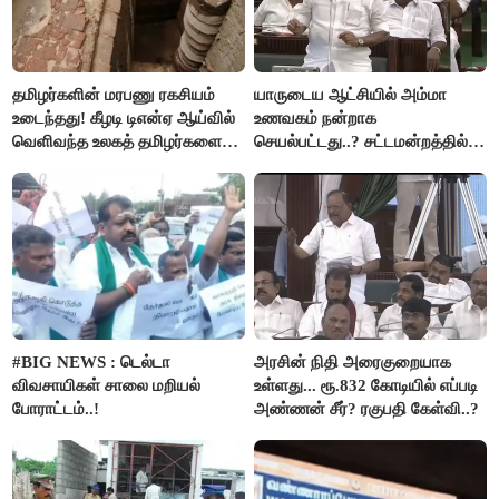
தமிழர்களின் மரபணு ரகசியம்
யாருடைய ஆட்சியில் அம்மா
உடைந்தது! கீழடி டிஎன்ஏ ஆய்வில்
உணவகம் நன்றாக
வெளிவந்த உலகத் தமிழர்களை
செயல்பட்டது..? சட்டமன்றத்தில்
மெய்சிலிர்க்க வைக்கும் உண்மை!
நடந்த காரசார விவாதம்..!
#BIG NEWS : டெல்டா
அரசின் நிதி அரைகுறையாக
விவசாயிகள் சாலை மறியல்
உள்ளது... ரூ.832 கோடியில் எப்படி
போராட்டம்..!
அண்ணன் சீர்? ரகுபதி கேள்வி..?