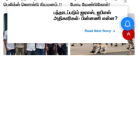
பெலிக்ஸ் ஜெரால்டு நியமனம்.!!
மோடி வேண்டுகோள்!
“ஊழலை ஒழித்ததால் டாஸ்மாக்
வருமானம் அதிகரித்தது”-
அமைச்சர் விக்னேஷ்
ரூ.1 லட்சம் முதலீடு செய்தால்
சென்னை விமான நிலையத்தில்
ரூ.10 லட்சம்: கவர்ச்சி
ஊறுகாய், அல்வா, ஜாம்
வாக்குறுதியை நம்பி ரூ.500
எடுத்து செல்ல தடை!
கோடியை இழந்த திருப்பூர்
மக்கள்!