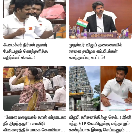
அமைச்சர் நிர்மல் குமார்
முதல்வர் விஜய் தலைமையில்
பேசியதும் கொந்தளித்த
நாளை தமிழக எம்.பி.க்கள்
எதிர்க்கட்சிகள்..!
கலந்தாய்வு கூட்டம்!
"கேரள மழையால் தான் கர்நாடகா
விஐபி தரிசனத்திற்கு செக்..! இனி
நீர் திறந்தது!": காவிரி
எந்த VIP கோயிலுக்கு வந்தாலும்
விவகாரத்தில் பாமக சௌமியா
கண்டிப்பாக இதை செய்யணும் -