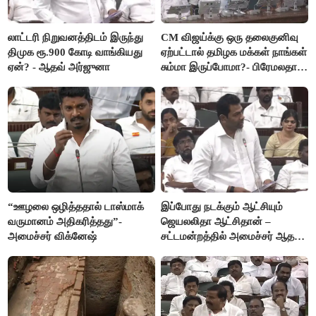
லாட்டரி நிறுவனத்திடம் இருந்து
CM விஜய்க்கு ஒரு தலைகுனிவு
திமுக ரூ.900 கோடி வாங்கியது
ஏற்பட்டால் தமிழக மக்கள் நாங்கள்
ஏன்? - ஆதவ் அர்ஜுனா
சும்மா இருப்போமா?- பிரேமலதா
விஜயகாந்த்
“ஊழலை ஒழித்ததால் டாஸ்மாக்
இப்போது நடக்கும் ஆட்சியும்
வருமானம் அதிகரித்தது”-
ஜெயலலிதா ஆட்சிதான் –
அமைச்சர் விக்னேஷ்
சட்டமன்றத்தில் அமைச்சர் ஆதவ்
அர்ஜுனா அதிரடி பேச்சு!