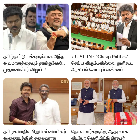
அன்புமணி சாடல்!
அமைச்சர் ரமேஷ்..!
தமிழ்நாட்டு மக்களுக்காக அந்த
#JUST IN : ‘Cheap Politics’
அவமானத்தையும் தாங்குவேன்..
செய்ய விரும்பவில்லை. துளிகூட
முதலமைச்சர் விஜய்..!
அரசியல் செய்யும் எண்ணம்
இல்லை - உதயநிதிக்கு முதல்வர்
விஜய் பதில்!
தமிழக மாநில சிறுபான்மையினர்
நெசவாளர்களுக்கு ஆதரவாக
ஆணையத்தின் தலைவராக
வீடியோ வெளியிட்டு பிரதமர்