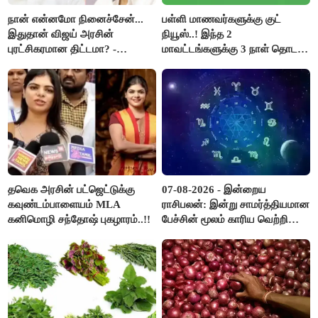
நான் என்னமோ நினைச்சேன்...
பள்ளி மாணவர்களுக்கு குட்
இதுதான் விஜய் அரசின்
நியூஸ்..! இந்த 2
புரட்சிகரமான திட்டமா? -
மாவட்டங்களுக்கு 3 நாள் தொடர்
ஆர்.பி.உதயகுமார்..!
விடுமுறை..!
தவெக அரசின் பட்ஜெட்டுக்கு
07-08-2026 - இன்றைய
கவுண்டம்பாளையம் MLA
ராசிபலன்: இன்று சாமர்த்தியமான
கனிமொழி சந்தோஷ் புகழாரம்..!!
பேச்சின் மூலம் காரிய வெற்றி
உண்டாகும். அடுத்தவரை நம்பி
பொறுப்புகளை ஒப்படைப்பதில்
கவனம் தேவை..!