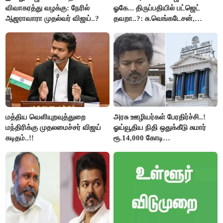
விவாகரத்து வழக்கு: நேரில்
ஓகே... திருப்பதியில் பட்ஜெட்
ஆஜராவாரா முதல்வர் விஜய்..?
தவறா..?: சு.வெங்கடேசன்,
திருமாவளவனுக்கு தமிழிசை
கேள்வி..!
மத்திய வெளியுறவுத்துறை
அரசு ஊழியர்கள் பேரதிர்ச்சி..!
மந்திரிக்கு முதலமைச்சர் விஜய்
ஓய்வூதிய நிதி ஒதுக்கீடு சுமார்
கடிதம்..!!
ரூ.14,000 கோடி
குறைக்கப்பட்டுள்ளது..!