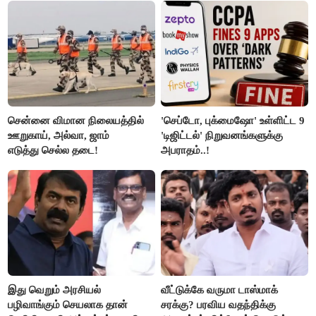
சென்னை விமான நிலையத்தில்
'செப்டோ, புக்மைஷோ' உள்ளிட்ட 9
ஊறுகாய், அல்வா, ஜாம்
'டிஜிட்டல்' நிறுவனங்களுக்கு
எடுத்து செல்ல தடை!
அபராதம்..!
இது வெறும் அரசியல்
வீட்டுக்கே வருமா டாஸ்மாக்
பழிவாங்கும் செயலாக தான்
சரக்கு? பரவிய வதந்திக்கு