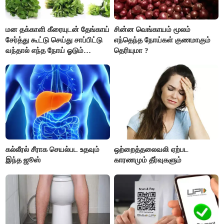
மன தக்காளி கீரையுடன் தேங்காய்
சின்ன வெங்காயம் மூலம்
சேர்த்து கூட்டு செய்து சாப்பிட்டு
எந்தெந்த நோய்கள் குணமாகும்
வந்தால் எந்த நோய் ஓடும்
தெரியுமா ?
தெரியுமா ?
கல்லீரல் சீராக செயல்பட உதவும்
ஒற்றைத்தலைவலி ஏற்பட
இந்த ஜூஸ்
காரணமும் தீர்வுகளும்