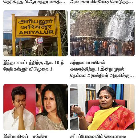
தெரிகிறது பி.ஆர் சுந்தர் கைதிற்கு
அமைச்சர் விக்னேஷ் கொடுத்த
சீமான் கடும் கண்டனம்..!
விளக்கம்!
இந்த மாவட்டத்திற்கு ஆக. 10-ந்
சுற்றுலா பயணிகள்
தேதி உள்ளூர் விடுமுறை..!
கவனத்திற்கு..! இன்று முதல்
நெல்லை அகஸ்தியர் அருவிக்கு
செல்ல தடை..!
இன்று விஜய் – சங்கீதா
சட்டப்பேரவையில் ஜெபமாலை