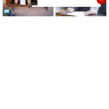
விளக்கம்!
வாலிபால் விளையாடிக்
சிறைபிடிக்கப்பட்ட 11
கொண்டிருந்த 10ஆம் வகுப்பு
மீனவர்களை விடுவிக்க
மாணவன் மயங்கி விழுந்து
நடவடிக்கை எடுக்கக்கோரி விஜய்
உயிரிழப்பு
கடிதம்
“உதயநிதி பேசினது தப்பு
"விஜய்யை நம்பி ஓட்டு
அதனால்தான் போலீஸ் கைது
போட்டேன்... தவெக என்பதால்
பண்ணாங்க”- விஷால்
நடவடிக்கை இல்லை”- தவெக
நிர்வாகியால் பாதிக்கப்பட்ட பெண்
கதறல்