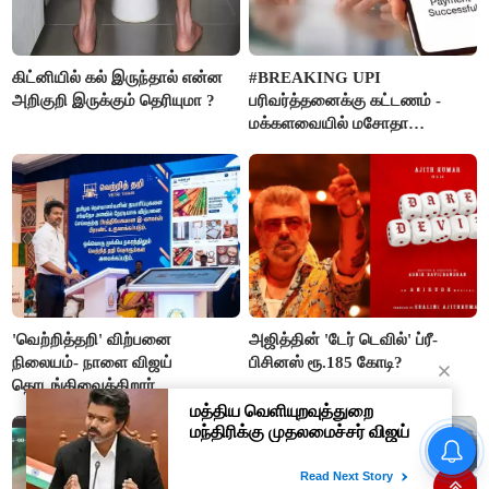
கிட்னியில் கல் இருந்தால் என்ன
#BREAKING UPI
அறிகுறி இருக்கும் தெரியுமா ?
பரிவர்த்தனைக்கு கட்டணம் -
மக்களவையில் மசோதா
நிறைவேற்றம்!
'வெற்றித்தறி' விற்பனை
அஜித்தின் 'டேர் டெவில்' ப்ரீ-
நிலையம்- நாளை விஜய்
பிசினஸ் ரூ.185 கோடி?
தொடங்கிவைக்கிறார்
வீட்டுக்கே வருமா டாஸ்மாக்
சரக்கு? பரவிய வதந்திக்கு
அமைச்சர் விக்னேஷ் கொடுத்த