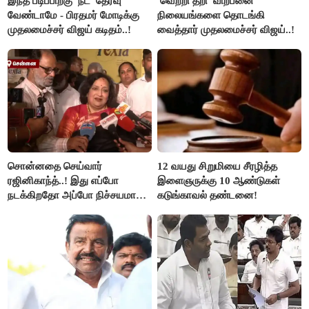
இந்த படிப்பிற்கு 'நீட்' தேர்வு
'வெற்றி தறி' விற்பனை
வேண்டாமே - பிரதமர் மோடிக்கு
நிலையங்களை தொடங்கி
முதலமைச்சர் விஜய் கடிதம்..!
வைத்தார் முதலமைச்சர் விஜய்..!
சொன்னதை செய்வார்
12 வயது சிறுமியை சீரழித்த
ரஜினிகாந்த்..! இது எப்போ
இளைஞருக்கு 10 ஆண்டுகள்
நடக்கிறதோ அப்போ நிச்சயமாக
கடுங்காவல் தண்டனை!
ரஜினி ₹1 கோடி தருவார் - லதா
ரஜினிகாந்த்..!