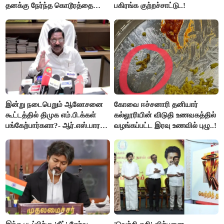
தனக்கு நேர்ந்த கொடூரத்தை
பகிரங்க குற்றச்சாட்டு..!
கூறிய சிறுமி!
இன்று நடைபெறும் ஆலோசனை
கோவை ஈச்சனாரி தனியார்
கூட்டத்தில் திமுக எம்.பி.க்கள்
கல்லூரியின் விடுதி உணவகத்தில்
பங்கேற்பார்களா?- ஆர்.எஸ்.பாரதி
வழங்கப்பட்ட இரவு உணவில் புழு..!
விளக்கம்..!