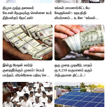
திமுக மூத்த தலைவர்
உங்கள் மாமனார்கிட்டயே
கே.என்.நேருவுக்கு சென்னை உயர்
கேளுங்கள்!: உதயநிதி
நீதிமன்றம் நோட்டீஸ்!
விமர்சனம்... உடனே "உங்கள்
அப்பாவிடம் கேளுங்கள்" என
ஆதவ் அர்ஜுனா பதிலடி!
இன்று ரேஷன் கார்டு
ஒரு முறை முதலீடு, மாதம்
குறைதீர்க்கும் முகாம்! பெயர்
ரூ.9,250 வருமானம் தரும்
மாற்றம், விரல்ரேகை பதிவு செய்ய
அற்புதமான திட்டம்..!
அரிய வாய்ப்பு!