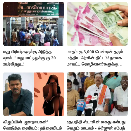
புறக்கணிப்பு..!
மது பிரியர்களுக்கு அடுத்த
மாதம் ரூ.3,000 பென்ஷன் தரும்
ஷாக்..! மது பாட்டிலுக்கு ரூ.20
மத்திய அரசின் திட்டம்! நாகை
உயர்கிறது..!
மாவட்ட தொழிலாளர்களுக்கு
ஆட்சியர் வெளியிட்ட சூப்பர்
செய்தி!
விஜய்யின் 'ஜனநாயகன்'
உதயநிதி ஸ்டாலின் கைது என்பது
கொடுத்த தைரியம்: தந்தையிடம்
வெறும் நாடகம் - அர்ஜுன் சம்பத்