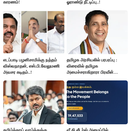
காரணம்!
ஓராண்டு நீட்டிப்பு..!
எடப்பாடி பழனிசாமிக்கு நத்தம்
தமிழக அரசியலில் பரபரப்பு :
விஸ்வநாதன், எஸ்.பி.வேலுமணி
விரைவில் தமிழக
அவசர கடிதம்..!
அமைச்சராகிறாரா பிரவீன்
சக்ரவர்த்தி..?
தமிழ்த்தாய் வாழ்த்துக்கு
வீ தி லீடர்ஸ் அமைப்பில்