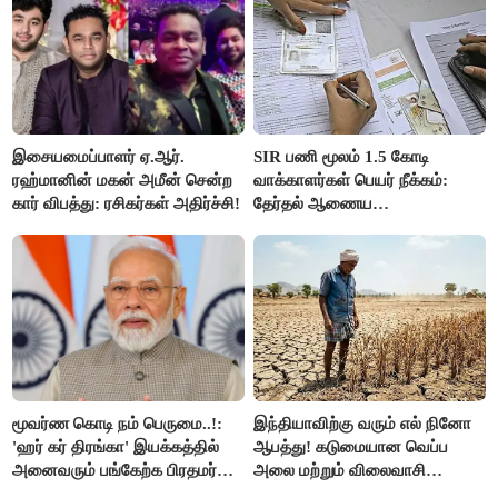
இசையமைப்பாளர் ஏ.ஆர்.
SIR பணி மூலம் 1.5 கோடி
ரஹ்மானின் மகன் அமீன் சென்ற
வாக்காளர்கள் பெயர் நீக்கம்:
கார் விபத்து: ரசிகர்கள் அதிர்ச்சி!
தேர்தல் ஆணைய
நடவடிக்கையால் பரபரப்பு!
மூவர்ண கொடி நம் பெருமை..!:
இந்தியாவிற்கு வரும் எல் நினோ
'ஹர் கர் திரங்கா' இயக்கத்தில்
ஆபத்து! கடுமையான வெப்ப
அனைவரும் பங்கேற்க பிரதமர்
அலை மற்றும் விலைவாசி
மோடி அழைப்பு!
உயர்வுக்கு தயாராகிறதா நாடு?