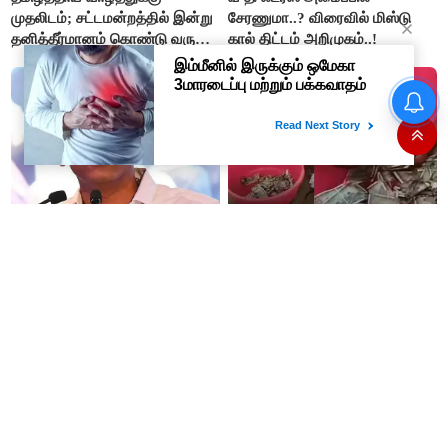
முதலிடம்; சட்டமன்றத்தில் இன்று
சேரணுமா..? விரைவில் மிஸ்டு
தனித்தீர்மானம் கொண்டு வரும்
கால் திட்டம் அறிமுகம்..!
முதல் அமைச்சர் விஜய்.!!
#BREAKING : பலாத்காரத்தை
விரும்பும் பெண்கள் : சர்ச்சை
பேச்சு பேசிய விமர்சகர் டி.ஜி.
மோகன்தாஸ் கைது..!
இது தான் தவெக..!! இந்த
இப்படி நடக்கும் என நினைச்சு
அரசோ, முதல்வரோ எந்த
கூட பார்க்கல... மனைவிக்கு
அழுத்தத்திற்கும் பணிந்தது
பயந்து மண்ணில் புதைத்த ரூ.5
கிடையாது; அமைச்சர்
லட்சம்; கடைசியில் நடந்தது...
அருண்ராஜ்..!