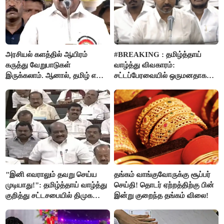
அரசியல் களத்தில் ஆயிரம்
#BREAKING : தமிழ்த்தாய்
கருத்து வேறுபாடுகள்
வாழ்த்து விவகாரம்:
இருக்கலாம். ஆனால், தமிழ் என்று
சட்டப்பேரவையில் ஒருமனதாக
வரும்போது நாம் அனைவரும்
நிறைவேற்றம்
தமிழர்கள் - எடப்பாடி பழனிசாமி..!
"இனி எவராலும் தவறு செய்ய
தங்கம் வாங்குவோருக்கு சூப்பர்
முடியாது!": தமிழ்த்தாய் வாழ்த்து
செய்தி! தொடர் ஏற்றத்திற்கு பின்
குறித்து சட்டசபையில் திமுக
இன்று குறைந்த தங்கம் விலை!
வைத்த அதிரடி கோரிக்கை!