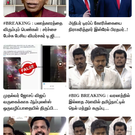
#BREAKING : பலாத்காரத்தை
அதிபர் டிரம்ப் கோரிக்கையை
விரும்பும் பெண்கள் : சர்ச்சை
நிராகரித்தார் இஸ்ரேல் பிரதமர்..!
பேச்சு பேசிய விமர்சகர் டி.ஜி.
மோகன்தாஸ் கைது..!
முதல்வர் ஜோசப் விஜய்
#BIG BREAKING : வரலாற்றில்
வருகைக்காக ஆம்புலன்ஸ்
இல்லாத அளவில் தமிழ்நாட்டில்
ஒருவழிப்பாதையில் திருப்பி
நெல் மற்றும் கரும்பு
விடப்பட்டதா? உண்மை இது
கொள்முதலுக்கான
தான்..!
ஊக்கத்தொகையை உயர்த்த
முடிவு - முதலமைச்சர் விஜய்
அறிவிப்பு..!