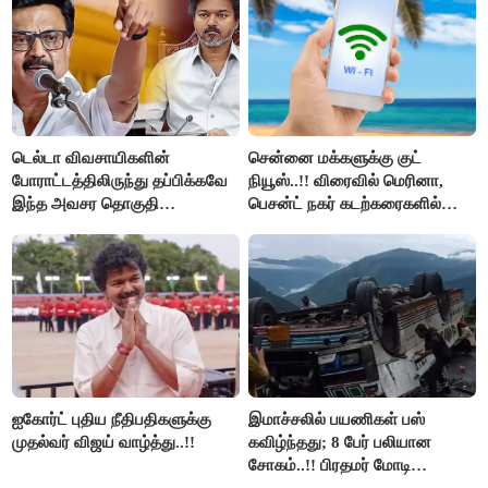
டெல்டா விவசாயிகளின்
சென்னை மக்களுக்கு குட்
போராட்டத்திலிருந்து தப்பிக்கவே
நியூஸ்..!! விரைவில் மெரினா,
இந்த அவசர தொகுதி
பெசன்ட் நகர் கடற்கரைகளில்
மறுவரையறை நாடகத்தை
இலவச Wi-Fi வசதி..!!
அரங்கேற்றுகிறார் முதலமைச்சர் -
திமுக ஐடி விங்..!!
ஐகோர்ட் புதிய நீதிபதிகளுக்கு
இமாச்சலில் பயணிகள் பஸ்
முதல்வர் விஜய் வாழ்த்து..!!
கவிழ்ந்தது; 8 பேர் பலியான
சோகம்..!! பிரதமர் மோடி