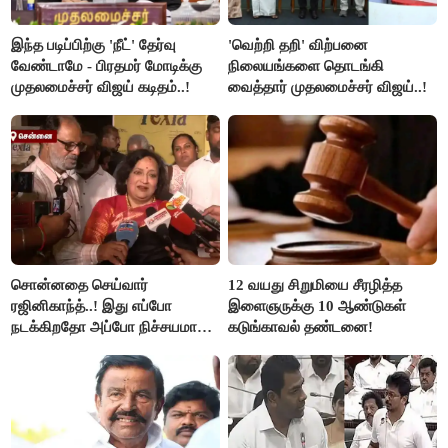
இந்த படிப்பிற்கு 'நீட்' தேர்வு
'வெற்றி தறி' விற்பனை
வேண்டாமே - பிரதமர் மோடிக்கு
நிலையங்களை தொடங்கி
முதலமைச்சர் விஜய் கடிதம்..!
வைத்தார் முதலமைச்சர் விஜய்..!
சொன்னதை செய்வார்
12 வயது சிறுமியை சீரழித்த
ரஜினிகாந்த்..! இது எப்போ
இளைஞருக்கு 10 ஆண்டுகள்
நடக்கிறதோ அப்போ நிச்சயமாக
கடுங்காவல் தண்டனை!
ரஜினி ₹1 கோடி தருவார் - லதா
ரஜினிகாந்த்..!