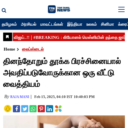
தமிழகம்
அரசியல்
மாவட்டங்கள்
இந்தியா
உலகம்
சினிமா
க்ரைம
Home
லைப்ஸ்டைல்
தினந்தோறும் தூக்க பிரச்சினையால்
அவதிப்படுவோருக்கான ஒரு வீட்டு
வைத்தியம்
By
Feb 15, 2025, 04:10 IST
10:40:03 PM
RAJA MANI