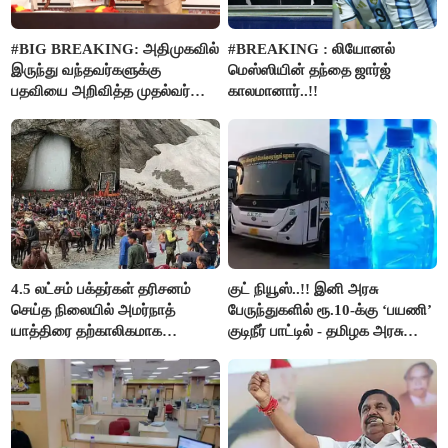
#BIG BREAKING: அதிமுகவில்
#BREAKING : லியோனல்
இருந்து வந்தவர்களுக்கு
மெஸ்ஸியின் தந்தை ஜார்ஜ்
பதவியை அறிவித்த முதல்வர்
காலமானார்..!!
விஜய்..!!
4.5 லட்சம் பக்தர்கள் தரிசனம்
குட் நியூஸ்..!! இனி அரசு
செய்த நிலையில் அமர்நாத்
பேருந்துகளில் ரூ.10-க்கு ‘பயணி’
யாத்திரை தற்காலிகமாக
குடிநீர் பாட்டில் - தமிழக அரசு
நிறுத்தம்..!!
அறிவிப்பு..!!