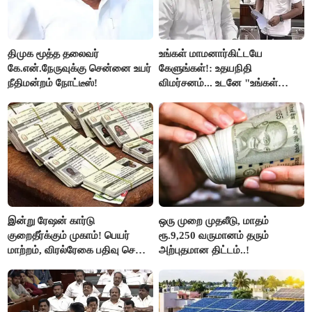
திமுக மூத்த தலைவர்
உங்கள் மாமனார்கிட்டயே
கே.என்.நேருவுக்கு சென்னை உயர்
கேளுங்கள்!: உதயநிதி
நீதிமன்றம் நோட்டீஸ்!
விமர்சனம்... உடனே "உங்கள்
அப்பாவிடம் கேளுங்கள்" என
ஆதவ் அர்ஜுனா பதிலடி!
இன்று ரேஷன் கார்டு
ஒரு முறை முதலீடு, மாதம்
குறைதீர்க்கும் முகாம்! பெயர்
ரூ.9,250 வருமானம் தரும்
மாற்றம், விரல்ரேகை பதிவு செய்ய
அற்புதமான திட்டம்..!
அரிய வாய்ப்பு!