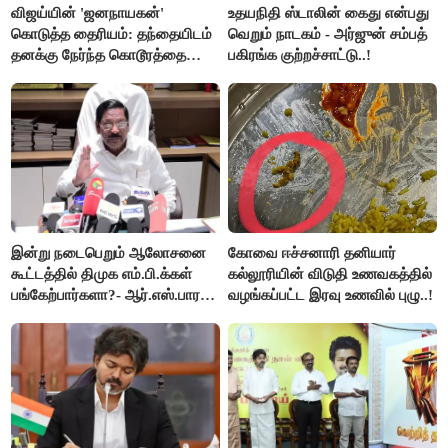
விஜய்யின் 'ஜனநாயகன்'
உதயநிதி ஸ்டாலின் கைது என்பது
கொடுத்த தைரியம்: தந்தையிடம்
வெறும் நாடகம் - அர்ஜுன் சம்பத்
தனக்கு நேர்ந்த கொடூரத்தை
பகிரங்க குற்றச்சாட்டு..!
கூறிய சிறுமி!
இன்று நடைபெறும் ஆலோசனை
கோவை ஈச்சனாரி தனியார்
கூட்டத்தில் திமுக எம்.பி.க்கள்
கல்லூரியின் விடுதி உணவகத்தில்
பங்கேற்பார்களா?- ஆர்.எஸ்.பாரதி
வழங்கப்பட்ட இரவு உணவில் புழு..!
விளக்கம்..!