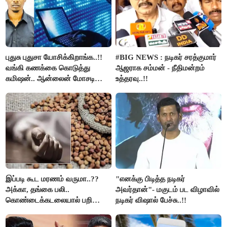
புதுசு புதுசா யோசிக்கிறாங்க..!!
#BIG NEWS : நடிகர் சரத்குமார்
வங்கி கணக்கை கொடுத்து
ஆஜராக சம்மன் - நீதிமன்றம்
கமிஷன்.. ஆன்லைன் மோசடி
உத்தரவு..!!
கும்பலுக்கு உதவிய வாலிபர்
கைது..!!
இப்படி கூட மரணம் வருமா..??
"எனக்கு பிடித்த நடிகர்
அக்கா, தங்கை பலி..
அவர்தான்"- மகுடம் பட விழாவில்
கொண்டைக்கடலையால் பறிபோன
நடிகர் விஷால் பேச்சு..!!
உயிர்கள்..!!