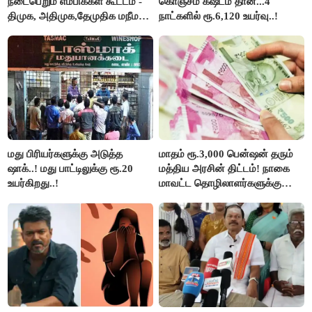
நடைபெறும் எம்பிக்கள் கூட்டம் -
கொஞ்சம் கஷ்டம் தான்...4
திமுக, அதிமுக,தேமுதிக மநீம
நாட்களில் ரூ.6,120 உயர்வு..!
புறக்கணிப்பு..!
மது பிரியர்களுக்கு அடுத்த
மாதம் ரூ.3,000 பென்ஷன் தரும்
ஷாக்..! மது பாட்டிலுக்கு ரூ.20
மத்திய அரசின் திட்டம்! நாகை
உயர்கிறது..!
மாவட்ட தொழிலாளர்களுக்கு
ஆட்சியர் வெளியிட்ட சூப்பர்
செய்தி!