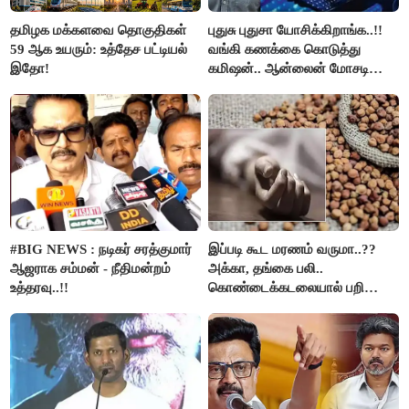
தமிழக மக்களவை தொகுதிகள்
புதுசு புதுசா யோசிக்கிறாங்க..!!
59 ஆக உயரும்: உத்தேச பட்டியல்
வங்கி கணக்கை கொடுத்து
இதோ!
கமிஷன்.. ஆன்லைன் மோசடி
கும்பலுக்கு உதவிய வாலிபர்
கைது..!!
#BIG NEWS : நடிகர் சரத்குமார்
இப்படி கூட மரணம் வருமா..??
ஆஜராக சம்மன் - நீதிமன்றம்
அக்கா, தங்கை பலி..
உத்தரவு..!!
கொண்டைக்கடலையால் பறிபோன
உயிர்கள்..!!