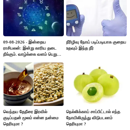
09-08-2026 - இன்றைய
நீரிழிவு நோய் படிப்படியாக குறைய
ராசிபலன்: இன்று காரிய தடை
உதவும் இந்த நீர்
நீங்கும். வாழ்க்கை வளம் பெறும்.
எதிரில் இருப்பவர்களை
எடைபோடுவது நல்லது..!
வெந்தய தேநீரை இரவில்
நெல்லிக்காய் சாப்பிட்டால் எந்த
குடிப்பதன் மூலம் என்ன நன்மை
நோயிலிருந்து விடுபடலாம்
தெரியுமா ?
தெரியுமா ?