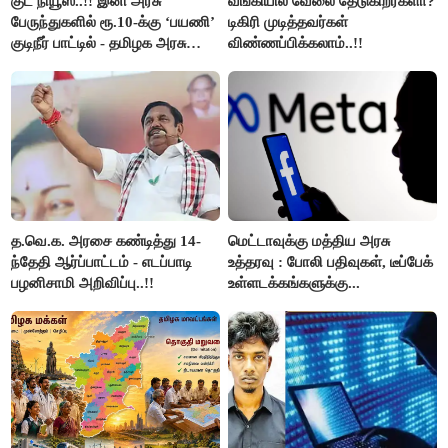
குட் நியூஸ்..!! இனி அரசு
வங்கியில் வேலை தேடுகிறீர்களா?
பேருந்துகளில் ரூ.10-க்கு ‘பயணி’
டிகிரி முடித்தவர்கள்
குடிநீர் பாட்டில் - தமிழக அரசு
விண்ணப்பிக்கலாம்..!!
அறிவிப்பு..!!
த.வெ.க. அரசை கண்டித்து 14-
மெட்டாவுக்கு மத்திய அரசு
ந்தேதி ஆர்ப்பாட்டம் - எடப்பாடி
உத்தரவு : போலி பதிவுகள், டீப்பேக்
பழனிசாமி அறிவிப்பு..!!
உள்ளடக்கங்களுக்கு...