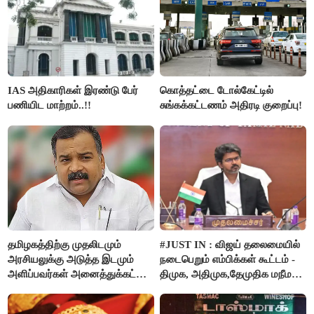
IAS அதிகாரிகள் இரண்டு பேர்
கொத்தட்டை டோல்கேட்டில்
பணியிட மாற்றம்..!!
சுங்கக்கட்டணம் அதிரடி குறைப்பு!
தமிழகத்திற்கு முதலிடமும்
#JUST IN : விஜய் தலைமையில்
அரசியலுக்கு அடுத்த இடமும்
நடைபெறும் எம்பிக்கள் கூட்டம் -
அளிப்பவர்கள் அனைத்துக்கட்சி
திமுக, அதிமுக,தேமுதிக மநீம
கூட்டத்தில் நிச்சயம்
புறக்கணிப்பு..!
பங்கேற்பார்கள் - மாணிக்கம்