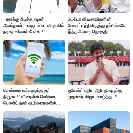
"எனக்கு பிடித்த நடிகர்
டெல்டா விவசாயிகளின்
அவர்தான்"- மகுடம் பட விழாவில்
போராட்டத்திலிருந்து தப்பிக்கவே
நடிகர் விஷால் பேச்சு..!!
இந்த அவசர தொகுதி
மறுவரையறை நாடகத்தை
அரங்கேற்றுகிறார் முதலமைச்சர் -
திமுக ஐடி விங்..!!
சென்னை மக்களுக்கு குட்
ஐகோர்ட் புதிய நீதிபதிகளுக்கு
நியூஸ்..!! விரைவில் மெரினா,
முதல்வர் விஜய் வாழ்த்து..!!
பெசன்ட் நகர் கடற்கரைகளில்
இலவச Wi-Fi வசதி..!!