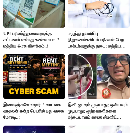
UPI பரிவர்த்தனைகளுக்கு
மருந்து தயாரிப்பு
கட்டணம் என்பது உண்மையா..?
நிறுவனங்களிடம் பரிசுகள் பெற
மத்திய அரசு விளக்கம்..!
டாக்டர்களுக்கு தடை; மத்திய
அரசு உத்தரவு..!
இளைஞர்களே உஷார்..! வாடகை
இனி ஓடவும் முடியாது; ஒளியவும்
காதலன் என்ற பெயரில் புது வகை
முடியாது; குற்றவாளிகளை
மோசடி..!
அடையாளம் காண ஸ்மார்ட்
கண்ணாடிகளை பயன்படுத்த
போலீசார் முடிவு..!