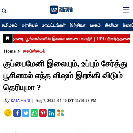
தமிழகம்
அரசியல்
மாவட்டங்கள்
இந்தியா
உலகம்
சினிமா
க்ரைம
Home
லைப்ஸ்டைல்
குப்பைமேனி இலையும், உப்பும் சேர்த்து
பூசினால் எந்த விஷம் இறங்கி விடும்
தெரியுமா ?
By
Aug 7, 2025, 04:40 IST
11:10:23 PM
RAJA MANI