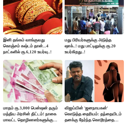
தாகூர்..!!
இனி தங்கம் வாங்குவது
மது பிரியர்களுக்கு அடுத்த
கொஞ்சம் கஷ்டம் தான்...4
ஷாக்..! மது பாட்டிலுக்கு ரூ.20
நாட்களில் ரூ.6,120 உயர்வு..!
உயர்கிறது..!
மாதம் ரூ.3,000 பென்ஷன் தரும்
விஜய்யின் 'ஜனநாயகன்'
மத்திய அரசின் திட்டம்! நாகை
கொடுத்த தைரியம்: தந்தையிடம்
மாவட்ட தொழிலாளர்களுக்கு
தனக்கு நேர்ந்த கொடூரத்தை
ஆட்சியர் வெளியிட்ட சூப்பர்
கூறிய சிறுமி!