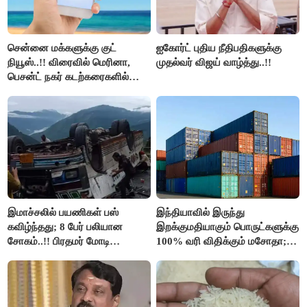
சென்னை மக்களுக்கு குட்
ஐகோர்ட் புதிய நீதிபதிகளுக்கு
நியூஸ்..!! விரைவில் மெரினா,
முதல்வர் விஜய் வாழ்த்து..!!
பெசன்ட் நகர் கடற்கரைகளில்
இலவச Wi-Fi வசதி..!!
இமாச்சலில் பயணிகள் பஸ்
இந்தியாவில் இருந்து
கவிழ்ந்தது; 8 பேர் பலியான
இறக்குமதியாகும் பொருட்களுக்கு
சோகம்..!! பிரதமர் மோடி
100% வரி விதிக்கும் மசோதா;
இரங்கல்..!!
அமெரிக்கா நிறைவேற்றம்..!!