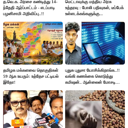
த.வெ.க. அரசை கண்டித்து 14-
மெட்டாவுக்கு மத்திய அரசு
ந்தேதி ஆர்ப்பாட்டம் - எடப்பாடி
உத்தரவு : போலி பதிவுகள், டீப்பேக்
பழனிசாமி அறிவிப்பு..!!
உள்ளடக்கங்களுக்கு...
தமிழக மக்களவை தொகுதிகள்
புதுசு புதுசா யோசிக்கிறாங்க..!!
59 ஆக உயரும்: உத்தேச பட்டியல்
வங்கி கணக்கை கொடுத்து
இதோ!
கமிஷன்.. ஆன்லைன் மோசடி
கும்பலுக்கு உதவிய வாலிபர்
கைது..!!