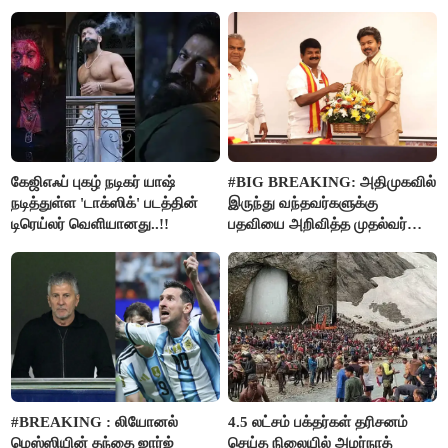
கேஜிஎஃப் புகழ் நடிகர் யாஷ்
#BIG BREAKING: அதிமுகவில்
நடித்துள்ள 'டாக்‌ஸிக்' படத்தின்
இருந்து வந்தவர்களுக்கு
டிரெய்லர் வெளியானது..!!
பதவியை அறிவித்த முதல்வர்
விஜய்..!!
#BREAKING : லியோனல்
4.5 லட்சம் பக்தர்கள் தரிசனம்
மெஸ்ஸியின் தந்தை ஜார்ஜ்
செய்த நிலையில் அமர்நாத்