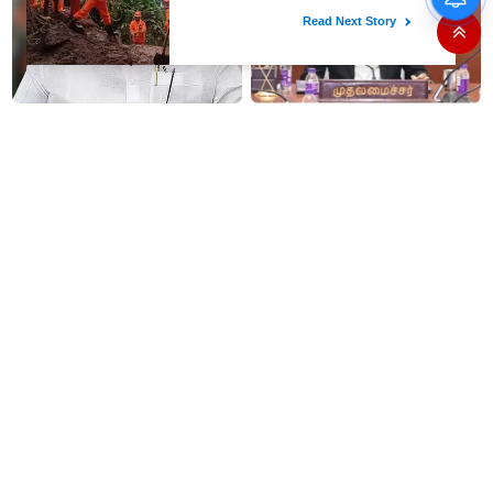
59 ஆக உயரும்: உத்தேச பட்டியல்
இதோ!
தமிழகத்திற்கு முதலிடமும்
#JUST IN : விஜய் தலைமையில்
அரசியலுக்கு அடுத்த இடமும்
நடைபெறும் எம்பிக்கள் கூட்டம் -
அளிப்பவர்கள் அனைத்துக்கட்சி
திமுக, அதிமுக,தேமுதிக மநீம
கூட்டத்தில் நிச்சயம்
புறக்கணிப்பு..!
பங்கேற்பார்கள் - மாணிக்கம்
தாகூர்..!!
இனி தங்கம் வாங்குவது
மது பிரியர்களுக்கு அடுத்த
கொஞ்சம் கஷ்டம் தான்...4
ஷாக்..! மது பாட்டிலுக்கு ரூ.20
நாட்களில் ரூ.6,120 உயர்வு..!
உயர்கிறது..!