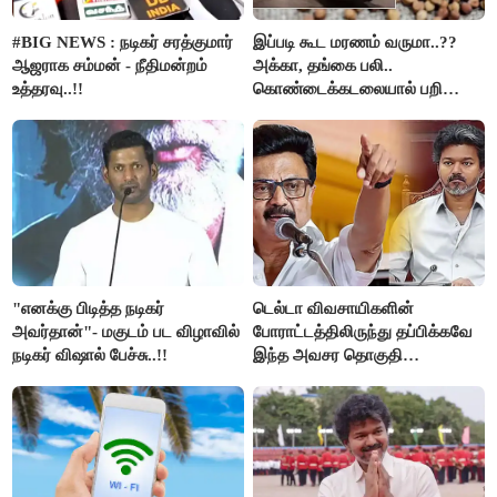
#BIG NEWS : நடிகர் சரத்குமார்
இப்படி கூட மரணம் வருமா..??
ஆஜராக சம்மன் - நீதிமன்றம்
அக்கா, தங்கை பலி..
உத்தரவு..!!
கொண்டைக்கடலையால் பறிபோன
உயிர்கள்..!!
"எனக்கு பிடித்த நடிகர்
டெல்டா விவசாயிகளின்
அவர்தான்"- மகுடம் பட விழாவில்
போராட்டத்திலிருந்து தப்பிக்கவே
நடிகர் விஷால் பேச்சு..!!
இந்த அவசர தொகுதி
மறுவரையறை நாடகத்தை
அரங்கேற்றுகிறார் முதலமைச்சர் -
திமுக ஐடி விங்..!!