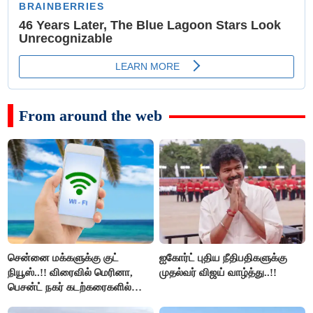
From around the web
சென்னை மக்களுக்கு குட்
ஐகோர்ட் புதிய நீதிபதிகளுக்கு
நியூஸ்..!! விரைவில் மெரினா,
முதல்வர் விஜய் வாழ்த்து..!!
பெசன்ட் நகர் கடற்கரைகளில்
இலவச Wi-Fi வசதி..!!