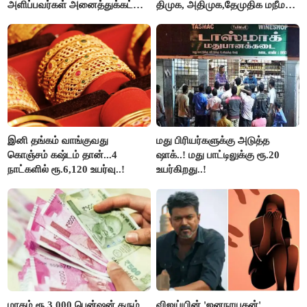
அளிப்பவர்கள் அனைத்துக்கட்சி
திமுக, அதிமுக,தேமுதிக மநீம
கூட்டத்தில் நிச்சயம்
புறக்கணிப்பு..!
பங்கேற்பார்கள் - மாணிக்கம்
தாகூர்..!!
இனி தங்கம் வாங்குவது
மது பிரியர்களுக்கு அடுத்த
கொஞ்சம் கஷ்டம் தான்...4
ஷாக்..! மது பாட்டிலுக்கு ரூ.20
நாட்களில் ரூ.6,120 உயர்வு..!
உயர்கிறது..!
மாதம் ரூ.3,000 பென்ஷன் தரும்
விஜய்யின் 'ஜனநாயகன்'