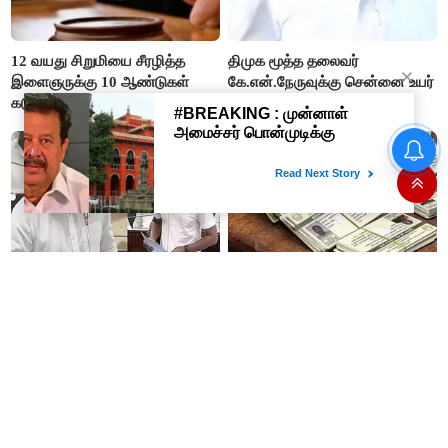
12 வயது சிறுமியை சீரழித்த
திமுக மூத்த தலைவர்
இளைஞருக்கு 10 ஆண்டுகள்
கே.என்.நேருவுக்கு சென்னை உயர்
கடுங்காவல் தண்டனை!
நீதிமன்றம் நோட்டீஸ்!
உங்கள் மாமனார்கிட்டயே
இன்று ரேஷன் கார்டு
கேளுங்கள்!: உதயநிதி
குறைதீர்க்கும் முகாம்! பெயர்
விமர்சனம்... உடனே "உங்கள்
மாற்றம், விரல்ரேகை பதிவு செய்ய
அப்பாவிடம் கேளுங்கள்" என
அரிய வாய்ப்பு!
ஆதவ் அர்ஜுனா பதிலடி!