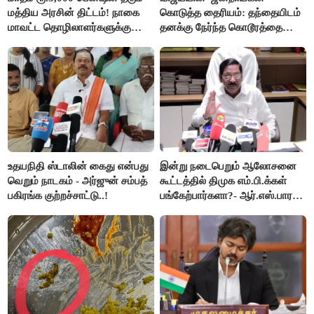
மத்திய அரசின் திட்டம்! நாகை
கொடுத்த தைரியம்: தந்தையிடம்
மாவட்ட தொழிலாளர்களுக்கு
தனக்கு நேர்ந்த கொடூரத்தை
ஆட்சியர் வெளியிட்ட சூப்பர்
கூறிய சிறுமி!
செய்தி!
உதயநிதி ஸ்டாலின் கைது என்பது
இன்று நடைபெறும் ஆலோசனை
வெறும் நாடகம் - அர்ஜுன் சம்பத்
கூட்டத்தில் திமுக எம்.பி.க்கள்
பகிரங்க குற்றச்சாட்டு..!
பங்கேற்பார்களா?- ஆர்.எஸ்.பாரதி
விளக்கம்..!