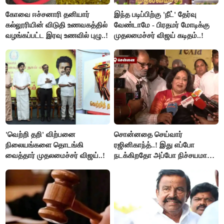
கோவை ஈச்சனாரி தனியார்
இந்த படிப்பிற்கு 'நீட்' தேர்வு
கல்லூரியின் விடுதி உணவகத்தில்
வேண்டாமே - பிரதமர் மோடிக்கு
வழங்கப்பட்ட இரவு உணவில் புழு..!
முதலமைச்சர் விஜய் கடிதம்..!
'வெற்றி தறி' விற்பனை
சொன்னதை செய்வார்
நிலையங்களை தொடங்கி
ரஜினிகாந்த்..! இது எப்போ
வைத்தார் முதலமைச்சர் விஜய்..!
நடக்கிறதோ அப்போ நிச்சயமாக
ரஜினி ₹1 கோடி தருவார் - லதா
ரஜினிகாந்த்..!