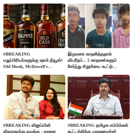
நிர்வாகியால் பாதிக்கப்பட்ட பெண்
கதறல்
#BREAKING
இருவரை காதலித்ததால்
மதுப்பிரியர்களுக்கு ஷாக் நியூஸ்!
விபரீதம்... 2 காதலன்களும்
Old Monk, McDowell's
சேர்ந்து சிறுமியை கூட்டு
மதுபானங்களை விற்பனை செய்ய
வன்கொடுமை செய்து கொலை
FSSAI தடை
செய்த கொடூரம்
#BREAKING விஜய்யின்
#BREAKING தமிழக எம்பிக்கள்
விவாகரத்து வழக்கு - நாளை
கூட்டத்திற்கு முதலமைச்சர்