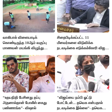
வாலிபால் விளையாடிக்
சிறைபிடிக்கப்பட்ட 11
கொண்டிருந்த 10ஆம் வகுப்பு
மீனவர்களை விடுவிக்க
மாணவன் மயங்கி விழுந்து
நடவடிக்கை எடுக்கக்கோரி விஜய்
உயிரிழப்பு
கடிதம்
“உதயநிதி பேசினது தப்பு
"விஜய்யை நம்பி ஓட்டு
அதனால்தான் போலீஸ் கைது
போட்டேன்... தவெக என்பதால்
பண்ணாங்க”- விஷால்
நடவடிக்கை இல்லை”- தவெக