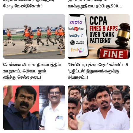
மோடி வேண்டுகோள்!
வாக்குறுதியை நம்பி ரூ.500
கோடியை இழந்த திருப்பூர்
மக்கள்!
சென்னை விமான நிலையத்தில்
'செப்டோ, புக்மைஷோ' உள்ளிட்ட 9
ஊறுகாய், அல்வா, ஜாம்
'டிஜிட்டல்' நிறுவனங்களுக்கு
எடுத்து செல்ல தடை!
அபராதம்..!