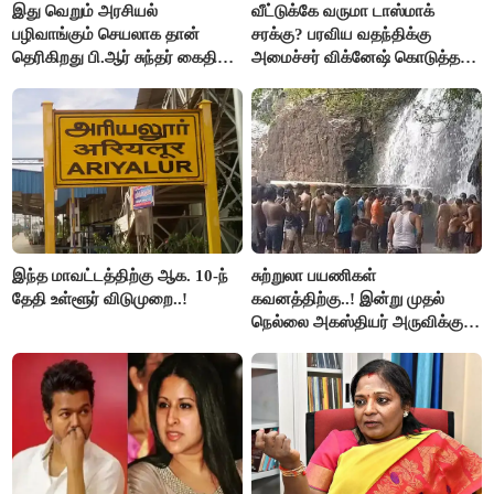
இது வெறும் அரசியல்
வீட்டுக்கே வருமா டாஸ்மாக்
பழிவாங்கும் செயலாக தான்
சரக்கு? பரவிய வதந்திக்கு
தெரிகிறது பி.ஆர் சுந்தர் கைதிற்கு
அமைச்சர் விக்னேஷ் கொடுத்த
சீமான் கடும் கண்டனம்..!
விளக்கம்!
இந்த மாவட்டத்திற்கு ஆக. 10-ந்
சுற்றுலா பயணிகள்
தேதி உள்ளூர் விடுமுறை..!
கவனத்திற்கு..! இன்று முதல்
நெல்லை அகஸ்தியர் அருவிக்கு
செல்ல தடை..!