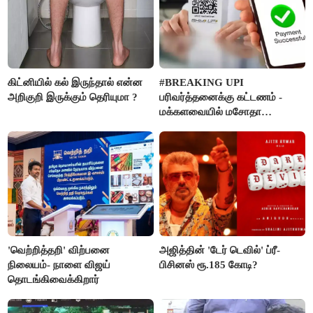
கிட்னியில் கல் இருந்தால் என்ன
#BREAKING UPI
அறிகுறி இருக்கும் தெரியுமா ?
பரிவர்த்தனைக்கு கட்டணம் -
மக்களவையில் மசோதா
நிறைவேற்றம்!
'வெற்றித்தறி' விற்பனை
அஜித்தின் 'டேர் டெவில்' ப்ரீ-
நிலையம்- நாளை விஜய்
பிசினஸ் ரூ.185 கோடி?
தொடங்கிவைக்கிறார்