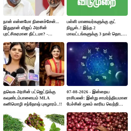
நான் என்னமோ நினைச்சேன்...
பள்ளி மாணவர்களுக்கு குட்
இதுதான் விஜய் அரசின்
நியூஸ்..! இந்த 2
புரட்சிகரமான திட்டமா? -
மாவட்டங்களுக்கு 3 நாள் தொடர்
ஆர்.பி.உதயகுமார்..!
விடுமுறை..!
தவெக அரசின் பட்ஜெட்டுக்கு
07-08-2026 - இன்றைய
கவுண்டம்பாளையம் MLA
ராசிபலன்: இன்று சாமர்த்தியமான
கனிமொழி சந்தோஷ் புகழாரம்..!!
பேச்சின் மூலம் காரிய வெற்றி
உண்டாகும். அடுத்தவரை நம்பி
பொறுப்புகளை ஒப்படைப்பதில்
கவனம் தேவை..!