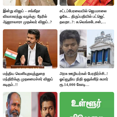
இன்று விஜய் – சங்கீதா
சட்டப்பேரவையில் ஜெபமாலை
விவாகரத்து வழக்கு: நேரில்
ஓகே... திருப்பதியில் பட்ஜெட்
ஆஜராவாரா முதல்வர் விஜய்..?
தவறா..?: சு.வெங்கடேசன்,
திருமாவளவனுக்கு தமிழிசை
கேள்வி..!
மத்திய வெளியுறவுத்துறை
அரசு ஊழியர்கள் பேரதிர்ச்சி..!
மந்திரிக்கு முதலமைச்சர் விஜய்
ஓய்வூதிய நிதி ஒதுக்கீடு சுமார்
கடிதம்..!!
ரூ.14,000 கோடி
குறைக்கப்பட்டுள்ளது..!