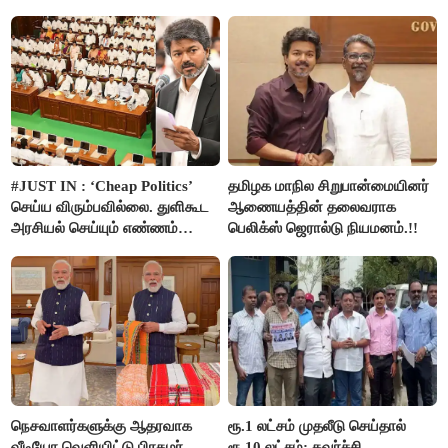
அமைச்சர் ரமேஷ்..!
#JUST IN : ‘Cheap Politics’
தமிழக மாநில சிறுபான்மையினர்
செய்ய விரும்பவில்லை. துளிகூட
ஆணையத்தின் தலைவராக
அரசியல் செய்யும் எண்ணம்
பெலிக்ஸ் ஜெரால்டு நியமனம்.!!
இல்லை - உதயநிதிக்கு முதல்வர்
விஜய் பதில்!
நெசவாளர்களுக்கு ஆதரவாக
ரூ.1 லட்சம் முதலீடு செய்தால்
வீடியோ வெளியிட்டு பிரதமர்
ரூ.10 லட்சம்: கவர்ச்சி