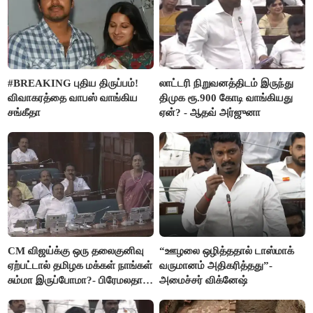
#BREAKING புதிய திருப்பம்!
லாட்டரி நிறுவனத்திடம் இருந்து
விவாகரத்தை வாபஸ் வாங்கிய
திமுக ரூ.900 கோடி வாங்கியது
சங்கீதா
ஏன்? - ஆதவ் அர்ஜுனா
CM விஜய்க்கு ஒரு தலைகுனிவு
“ஊழலை ஒழித்ததால் டாஸ்மாக்
ஏற்பட்டால் தமிழக மக்கள் நாங்கள்
வருமானம் அதிகரித்தது”-
சும்மா இருப்போமா?- பிரேமலதா
அமைச்சர் விக்னேஷ்
விஜயகாந்த்