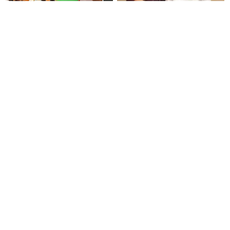
#JUST IN : ‘Cheap Politics’
தமிழக மாநில சிறுபான்மையினர்
செய்ய விரும்பவில்லை. துளிகூட
ஆணையத்தின் தலைவராக
அரசியல் செய்யும் எண்ணம்
பெலிக்ஸ் ஜெரால்டு நியமனம்.!!
இல்லை - உதயநிதிக்கு முதல்வர்
விஜய் பதில்!
நெசவாளர்களுக்கு ஆதரவாக
ரூ.1 லட்சம் முதலீடு செய்தால்
வீடியோ வெளியிட்டு பிரதமர்
ரூ.10 லட்சம்: கவர்ச்சி
மோடி வேண்டுகோள்!
வாக்குறுதியை நம்பி ரூ.500
கோடியை இழந்த திருப்பூர்
மக்கள்!