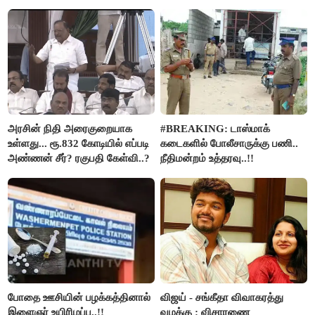
நடந்த காரசார விவாதம்..!
அரசின் நிதி அரைகுறையாக
#BREAKING: டாஸ்மாக்
உள்ளது... ரூ.832 கோடியில் எப்படி
கடைகளில் போலீசாருக்கு பணி..
அண்ணன் சீர்? ரகுபதி கேள்வி..?
நீதிமன்றம் உத்தரவு..!!
போதை ஊசியின் பழக்கத்தினால்
விஜய் - சங்கீதா விவாகரத்து
இளைஞர் உயிரிழப்பு..!!
வழக்கு : விசாரணை