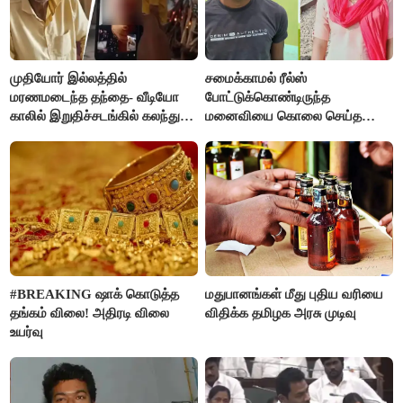
முதியோர் இல்லத்தில்
சமைக்காமல் ரீல்ஸ்
மரணமடைந்த தந்தை- வீடியோ
போட்டுக்கொண்டிருந்த
காலில் இறுதிச்சடங்கில் கலந்து
மனைவியை கொலை செய்த
கொண்ட மகள்கள்
கணவர்!
#BREAKING ஷாக் கொடுத்த
மதுபானங்கள் மீது புதிய வரியை
தங்கம் விலை! அதிரடி விலை
விதிக்க தமிழக அரசு முடிவு
உயர்வு