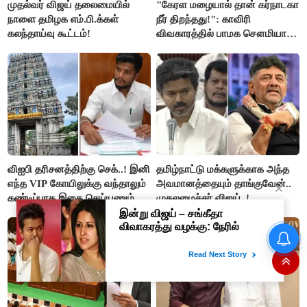
முதல்வர் விஜய் தலைமையில்
"கேரள மழையால் தான் கர்நாடகா
நாளை தமிழக எம்.பி.க்கள்
நீர் திறந்தது!": காவிரி
கலந்தாய்வு கூட்டம்!
விவகாரத்தில் பாமக சௌமியா
அன்புமணி சாடல்!
விஐபி தரிசனத்திற்கு செக்..! இனி
தமிழ்நாட்டு மக்களுக்காக அந்த
எந்த VIP கோயிலுக்கு வந்தாலும்
அவமானத்தையும் தாங்குவேன்..
கண்டிப்பாக இதை செய்யணும் -
முதலமைச்சர் விஜய்..!
அமைச்சர் ரமேஷ்..!