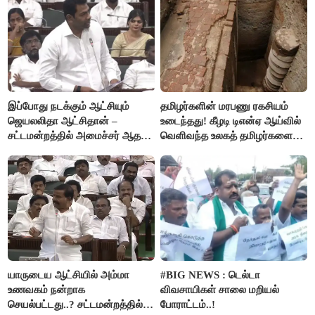
இப்போது நடக்கும் ஆட்சியும்
தமிழர்களின் மரபணு ரகசியம்
ஜெயலலிதா ஆட்சிதான் –
உடைந்தது! கீழடி டிஎன்ஏ ஆய்வில்
சட்டமன்றத்தில் அமைச்சர் ஆதவ்
வெளிவந்த உலகத் தமிழர்களை
அர்ஜுனா அதிரடி பேச்சு!
மெய்சிலிர்க்க வைக்கும் உண்மை!
யாருடைய ஆட்சியில் அம்மா
#BIG NEWS : டெல்டா
உணவகம் நன்றாக
விவசாயிகள் சாலை மறியல்
செயல்பட்டது..? சட்டமன்றத்தில்
போராட்டம்..!