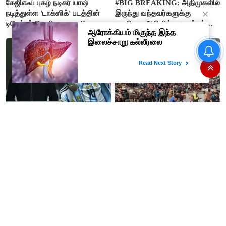
கேஜிஎஃப் புகழ் நடிகர் யாஷ்
#BIG BREAKING: அதிமுகவில்
நடித்துள்ள 'டாக்‌ஸிக்' படத்தின்
இருந்து வந்தவர்களுக்கு
டிரெய்லர் வெளியானது..!!
பதவியை அறிவித்த முதல்வர்
விஜய்..!!
உதயநிதி கைதால் அப்செட்டான
ஸ்டாலின்- விஜய்க்கு எதிராக
பாஜகவுடன் கூட்டணி அமைக்க
திட்டம்
#BREAKING : லியோனல்
4.5 லட்சம் பக்தர்கள் தரிசனம்
மெஸ்ஸியின் தந்தை ஜார்ஜ்
செய்த நிலையில் அமர்நாத்
காலமானார்..!!
யாத்திரை தற்காலிகமாக
நிறுத்தம்..!!