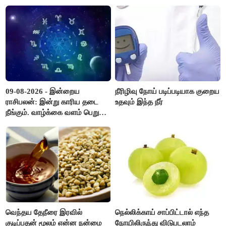
கண்ணாடிகளை பயன்படுத்த
போலீசார் முடிவு..!
09-08-2026 - இன்றைய
நீரிழிவு நோய் படிப்படியாக குறைய
ராசிபலன்: இன்று காரிய தடை
உதவும் இந்த நீர்
நீங்கும். வாழ்க்கை வளம் பெறும்.
எதிரில் இருப்பவர்களை
எடைபோடுவது நல்லது..!
வெந்தய தேநீரை இரவில்
நெல்லிக்காய் சாப்பிட்டால் எந்த
குடிப்பதன் மூலம் என்ன நன்மை
நோயிலிருந்து விடுபடலாம்