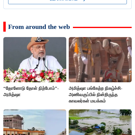
From around the web
“தோளோடு தோள் நிற்போம்”-
அமித்ஷா பங்கேற்ற நிகழ்ச்சி-
அமித்ஷா
அணிவகுப்பில் நின்றிருந்த
காவலர்கள் மயக்கம்