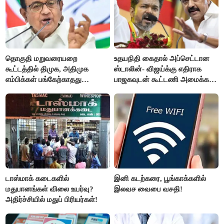
தொகுதி மறுவரையறை
உதயநிதி கைதால் அப்செட்டான
கூட்டத்தில் திமுக, அதிமுக
ஸ்டாலின்- விஜய்க்கு எதிராக
எம்பிக்கள் பங்கேற்காதது
பாஜகவுடன் கூட்டணி அமைக்க
வருத்தமளிக்கிறது- ப.சிதம்பரம்
திட்டம்
டாஸ்மாக் கடைகளில்
இனி கடற்கரை, பூங்காக்களில்
மதுபானங்கள் விலை உயர்வு?
இலவச வைபை வசதி!
அதிர்ச்சியில் மதுப் பிரியர்கள்!