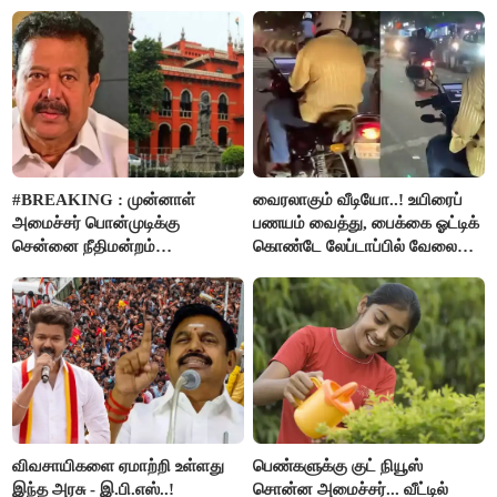
#BREAKING : முன்னாள்
வைரலாகும் வீடியோ..! உயிரைப்
அமைச்சர் பொன்முடிக்கு
பணயம் வைத்து, பைக்கை ஓட்டிக்
சென்னை நீதிமன்றம்
கொண்டே லேப்டாப்பில் வேலை
பிடிவாரண்ட்..!
பார்த்த நபர்..!
விவசாயிகளை ஏமாற்றி உள்ளது
பெண்களுக்கு குட் நியூஸ்
இந்த அரசு - இ.பி.எஸ்..!
சொன்ன அமைச்சர்... வீட்டில்