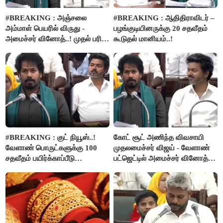
#BREAKING : அஞ்சலை
#BREAKING : ஆதிதிராவிடர் –
அம்மாள் பெயரில் விருது -
பழங்குடியினருக்கு 20 சதவீதம்
அமைச்சர் வினோத்..! முதல் பரிசு
கூடுதல் மானியம்..!
ரூ.2.50 லட்சம் வழங்கப்படும்..!
#BREAKING : குட் நியூஸ்..!
கோட் சூட் அணிந்த விவசாயி
வேளாண் பொருட்களுக்கு 100
முதலமைச்சர் விஜய் - வேளாண்
சதவீதம் பயிர்க்காப்பீடு
பட்ஜெட்டில் அமைச்சர் வினோத்
வழங்கபடும் - அமைச்சர்
பெருமிதம்..!
வினோத்..!