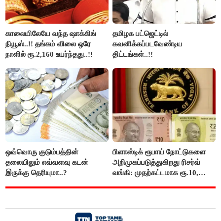
காலையிலேயே வந்த ஷாக்கிங்
தமிழக பட்ஜெட்டில்
நியூஸ்..!! தங்கம் விலை ஒரே
கவனிக்கப்படவேண்டிய
நாளில் ரூ.2,160 உயர்ந்தது..!!
திட்டங்கள்..!!
ஒவ்வொரு குடும்பத்தின்
பிளாஸ்டிக் ரூபாய் நோட்டுகளை
தலையிலும் எவ்வளவு கடன்
அறிமுகப்படுத்துகிறது ரிசர்வ்
இருக்கு தெரியுமா..?
வங்கி: முதற்கட்டமாக ரூ.10,
ரூ.20 நோட்டுகள் அச்சடிப்பு!