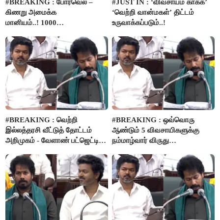
#BREAKING : போர்வெல் –
#JUST IN : ‘விவசாயம் காக்க’
கிணறு அமைக்க
‘வெற்றி வான்மகள்’ திட்டம்
மானியம்..! 1000
உருவாக்கப்படும்..!
விவசாயிகளுக்கு மானியத்தில்
பம்புசெட் வழங்கப்படும்..!
#BREAKING : வெற்றி
#BREAKING : ஒவ்வொரு
இல்லத்தரசி வீட்டுத் தோட்டம்
ஆண்டும் 5 விவசாயிகளுக்கு
அறிமுகம் - வேளாண் பட்ஜெட்டில்
நம்மாழ்வார் விருது
அறிவிப்பு..!
வழங்கப்படும்..!