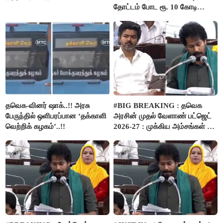
தோட்டம் போட ரூ. 10 கோடி
நிதி..!
தவெக-வினர் ஷாக்..!! அரசு
#BIG BREAKING : தவெக
பேருந்தில் ஒளிபரப்பான ‘தக்காளி
அரசின் முதல் வேளாண் பட்ஜெட்
வெற்றிக் கழகம்’..!!
2026-27 : முக்கிய அம்சங்கள் ஓர்
பார்வை..!