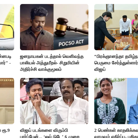
ன்னபடி
ஜனநாயகன் படத்தால் வெளிவந்த
“பிரக்ஞானந்தா தமிழ்நா
ார்" -
பாலியல் அத்துமீறல்- சிறுமியின்
பெருமை சேர்த்துள்ளார்
அதிர்ச்சி வாக்குமூலம்
விஜய்
 ரூ.9
விஜய் படங்களை விரும்பி
2 பெண்கள் காதலிக்கவ
பார்ப்பேன்... ‘லவ் டுடே’ 6 முறை
வாழவும் எதிர்ப்பு- பற