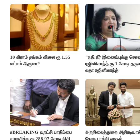
10 கிராம் தங்கம் விலை ரூ.1.55
"நதி நீர் இணைப்புக்கு சொ
லட்சம் ஆகுமா?
ரஜினிகாந்த் ரூ.1 கோடி தருவ
லதா ரஜினிகாந்த்
#BREAKING வறட்சி பாதிப்பை
அறநிலைத்துறை அதிரடியால்
சமாளிக்க ரூ.288.97 கோடி நிதி
கோடி பாக்கி வசூல்