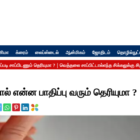
னிமா
க்ரைம்
லைப்ஸ்டைல்
ஆன்மிகம்
ஜோதிடம்
தொழில்நுட்
என்ன பாதிப்பு வரும் தெரியுமா ?