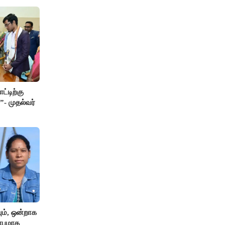
ட்டிற்கு
”- முதல்வர்
ும், ஒன்றாக
ிதாபமாக