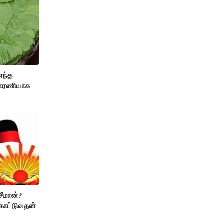
எந்த
ிவாரணியாக
சீமான்?
 காட்டுவதன்