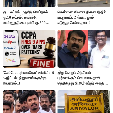
ரூ.1 லட்சம் முதலீடு செய்தால்
சென்னை விமான நிலையத்தில்
ரூ.10 லட்சம்: கவர்ச்சி
ஊறுகாய், அல்வா, ஜாம்
வாக்குறுதியை நம்பி ரூ.500
எடுத்து செல்ல தடை!
கோடியை இழந்த திருப்பூர்
மக்கள்!
'செப்டோ, புக்மைஷோ' உள்ளிட்ட 9
இது வெறும் அரசியல்
'டிஜிட்டல்' நிறுவனங்களுக்கு
பழிவாங்கும் செயலாக தான்
அபராதம்..!
தெரிகிறது பி.ஆர் சுந்தர் கைதிற்கு
சீமான் கடும் கண்டனம்..!