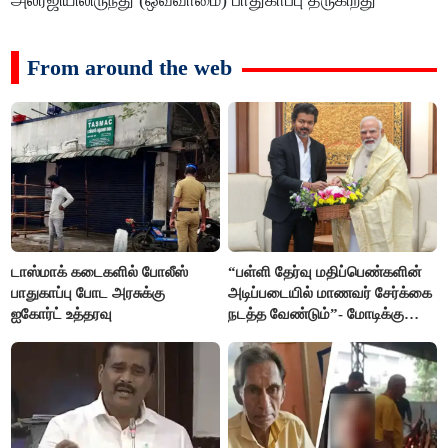
அலர்ஜியிலிருந்து (ஒவ்வாமை) பாதுகாப்பு தருகிறது
From around the web
டாஸ்மாக் கடைகளில் போலீஸ்
“பள்ளி தேர்வு மதிப்பெண்களின்
பாதுகாப்பு போட அரசுக்கு
அடிப்படையில் மாணவர் சேர்க்கை
ஐகோர்ட் உத்தரவு
நடத்த வேண்டும்”- மோடிக்கு
விஜய் கடிதம்