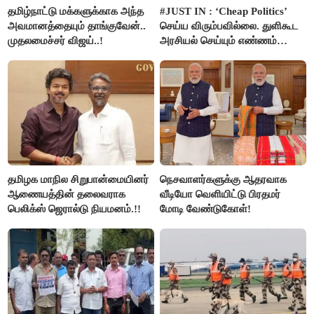
தமிழ்நாட்டு மக்களுக்காக அந்த
#JUST IN : ‘Cheap Politics’
அவமானத்தையும் தாங்குவேன்..
செய்ய விரும்பவில்லை. துளிகூட
முதலமைச்சர் விஜய்..!
அரசியல் செய்யும் எண்ணம்
இல்லை - உதயநிதிக்கு முதல்வர்
விஜய் பதில்!
தமிழக மாநில சிறுபான்மையினர்
நெசவாளர்களுக்கு ஆதரவாக
ஆணையத்தின் தலைவராக
வீடியோ வெளியிட்டு பிரதமர்
பெலிக்ஸ் ஜெரால்டு நியமனம்.!!
மோடி வேண்டுகோள்!