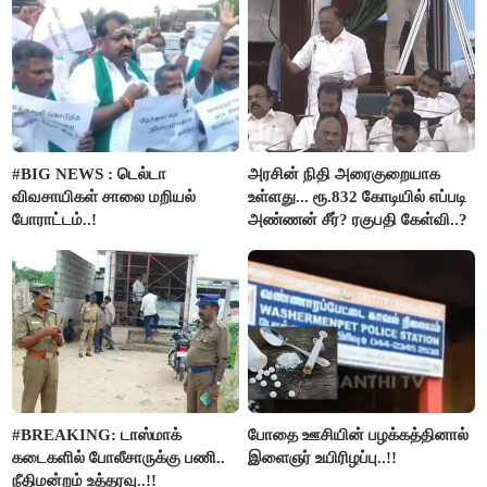
#BIG NEWS : டெல்டா
அரசின் நிதி அரைகுறையாக
விவசாயிகள் சாலை மறியல்
உள்ளது... ரூ.832 கோடியில் எப்படி
போராட்டம்..!
அண்ணன் சீர்? ரகுபதி கேள்வி..?
#BREAKING: டாஸ்மாக்
போதை ஊசியின் பழக்கத்தினால்
கடைகளில் போலீசாருக்கு பணி..
இளைஞர் உயிரிழப்பு..!!
நீதிமன்றம் உத்தரவு..!!