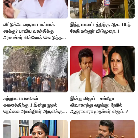
வீட்டுக்கே வருமா டாஸ்மாக்
இந்த மாவட்டத்திற்கு ஆக. 10-ந்
சரக்கு? பரவிய வதந்திக்கு
தேதி உள்ளூர் விடுமுறை..!
அமைச்சர் விக்னேஷ் கொடுத்த
விளக்கம்!
சுற்றுலா பயணிகள்
இன்று விஜய் – சங்கீதா
கவனத்திற்கு..! இன்று முதல்
விவாகரத்து வழக்கு: நேரில்
நெல்லை அகஸ்தியர் அருவிக்கு
ஆஜராவாரா முதல்வர் விஜய்..?
செல்ல தடை..!