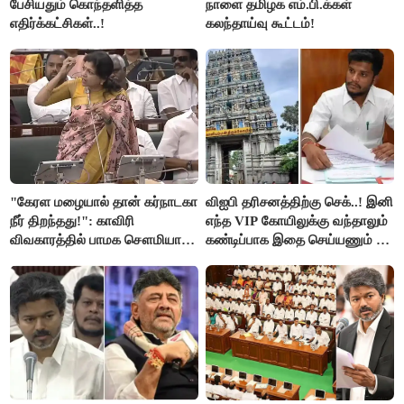
பேசியதும் கொந்தளித்த
நாளை தமிழக எம்.பி.க்கள்
எதிர்க்கட்சிகள்..!
கலந்தாய்வு கூட்டம்!
"கேரள மழையால் தான் கர்நாடகா
விஐபி தரிசனத்திற்கு செக்..! இனி
நீர் திறந்தது!": காவிரி
எந்த VIP கோயிலுக்கு வந்தாலும்
விவகாரத்தில் பாமக சௌமியா
கண்டிப்பாக இதை செய்யணும் -
அன்புமணி சாடல்!
அமைச்சர் ரமேஷ்..!