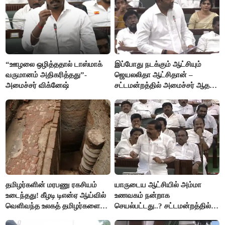
“ஊழலை ஒழித்ததால் டாஸ்மாக்
இப்போது நடக்கும் ஆட்சியும்
வருமானம் அதிகரித்தது”-
ஜெயலலிதா ஆட்சிதான் –
அமைச்சர் விக்னேஷ்
சட்டமன்றத்தில் அமைச்சர் ஆதவ்
அர்ஜுனா அதிரடி பேச்சு!
தமிழர்களின் மரபணு ரகசியம்
யாருடைய ஆட்சியில் அம்மா
உடைந்தது! கீழடி டிஎன்ஏ ஆய்வில்
உணவகம் நன்றாக
வெளிவந்த உலகத் தமிழர்களை
செயல்பட்டது..? சட்டமன்றத்தில்
மெய்சிலிர்க்க வைக்கும் உண்மை!
நடந்த காரசார விவாதம்..!