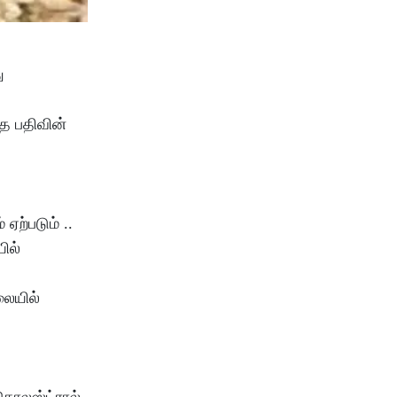
ு
த பதிவின்
ஏற்படும் ..
ில்
லையில்
 கொலஸ்ட்ரால்