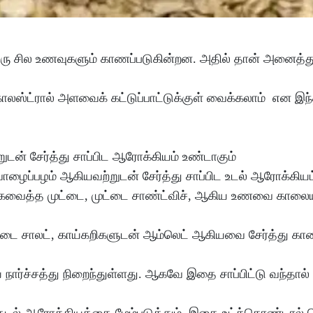
ஒரு சில உணவுகளும் காணப்படுகின்றன. அதில் தான் அனைத்த
ட்ரால் அளவைக் கட்டுப்பாட்டுக்குள் வைக்கலாம் என இந்
ுடன் சேர்த்து சாப்பிட ஆரோக்கியம் உண்டாகும்
வாழைப்பழம் ஆகியவற்றுடன் சேர்த்து சாப்பிட உடல் ஆரோக்கியம் 
வேகவைத்த முட்டை, முட்டை சாண்ட்விச், ஆகிய உணவை காலைய
ுட்டை சாலட், காய்கறிகளுடன் ஆம்லெட் ஆகியவை சேர்த்து கா
ய நார்ச்சத்து நிறைந்துள்ளது. ஆகவே இதை சாப்பிட்டு வந்தால்
கள் குடல் ஆரோக்கியத்தை மேம்படுத்தும். இதை உட்க்கொண்டால்