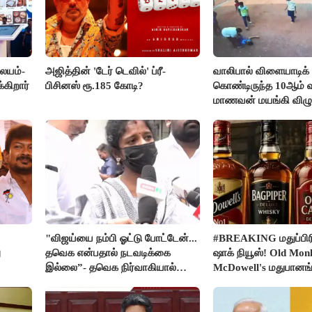
லையம்-
அஜித்தின் 'டேர் டெவில்' ப்ரீ-
வாலிபால் விளையாடிக்
கிறார்
பிசினஸ் ரூ.185 கோடி?
கொண்டிருந்த 10ஆம் வக
மாணவன் மயங்கி விழுந
உயிரிழப்பு
"விஜய்யை நம்பி ஓட்டு போட்டேன்...
#BREAKING மதுப்பிரி
ு
தவெக என்பதால் நடவடிக்கை
ஷாக் நியூஸ்! Old Mon
இல்லை”- தவெக நிர்வாகியால்
McDowell's மதுபான
பாதிக்கப்பட்ட பெண் கதறல்
விற்பனை செய்ய FSS