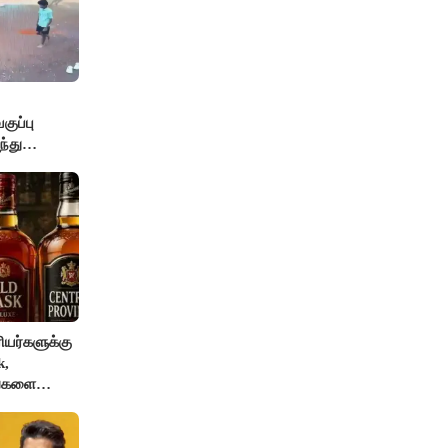
ுப்பு
்து
யர்களுக்கு
k,
ங்களை
AI தடை