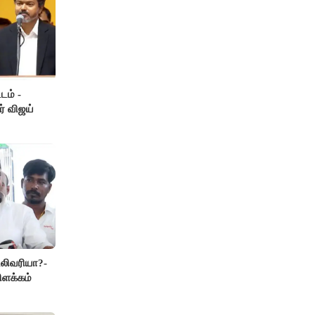
டம் -
ர் விஜய்
லிவரியா?-
ிளக்கம்