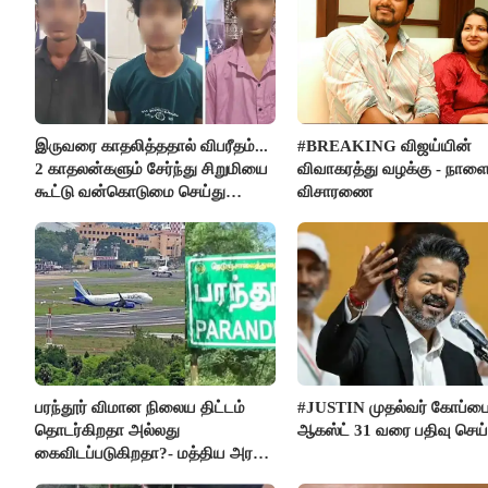
இருவரை காதலித்ததால் விபரீதம்...
#BREAKING விஜய்யின்
2 காதலன்களும் சேர்ந்து சிறுமியை
விவாகரத்து வழக்கு - நாள
கூட்டு வன்கொடுமை செய்து
விசாரணை
கொலை செய்த கொடூரம்
பரந்தூர் விமான நிலைய திட்டம்
#JUSTIN முதல்வர் கோப்ப
தொடர்கிறதா அல்லது
ஆகஸ்ட் 31 வரை பதிவு செய
கைவிடப்படுகிறதா?- மத்திய அரசு
விளக்கம்