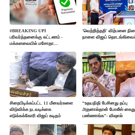
#BREAKING UPI
'வெற்றித்தறி' விற்பனை நி
பரிவர்த்தனைக்கு கட்டணம் -
நாளை விஜய் தொடங்கிவைக்
மக்களவையில் மசோதா
நிறைவேற்றம்!
சிறைபிடிக்கப்பட்ட 11 மீனவர்களை
“உதயநிதி பேசினது தப்பு
விடுவிக்க நடவடிக்கை
அதனால்தான் போலீஸ் கைத
எடுக்கக்கோரி விஜய் கடிதம்
பண்ணாங்க”- விஷால்