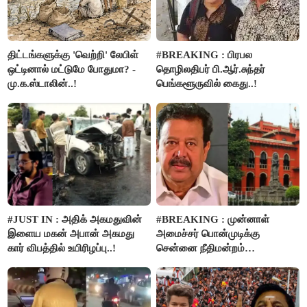
திட்டங்களுக்கு 'வெற்றி' லேபிள்
#BREAKING : பிரபல
ஒட்டினால் மட்டுமே போதுமா? -
தொழிலதிபர் பி.ஆர்.சுந்தர்
மு.க.ஸ்டாலின்..!
பெங்களூருவில் கைது..!
#JUST IN : அதிக் அகமதுவின்
#BREAKING : முன்னாள்
இளைய மகன் அபான் அகமது
அமைச்சர் பொன்முடிக்கு
கார் விபத்தில் உயிரிழப்பு..!
சென்னை நீதிமன்றம்
பிடிவாரண்ட்..!