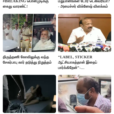
#BREAKING பொன்முடிக்கு
மதுபானங்கள் டோர் டெலிவரியா?
கைது வாரண்ட்!
- அமைச்சர் விக்னேஷ் விளக்கம்
திருத்தணி கோவிலுக்கு வந்த
“LABEL, STICKER
சேகர்பாபு கார் தடுத்து நிறுத்தம்
ஆட்சியாகத்தான் இதைப்
பார்க்கிறேன்”-
எம்.ஆர்.கே.பன்னீர்செல்வம்