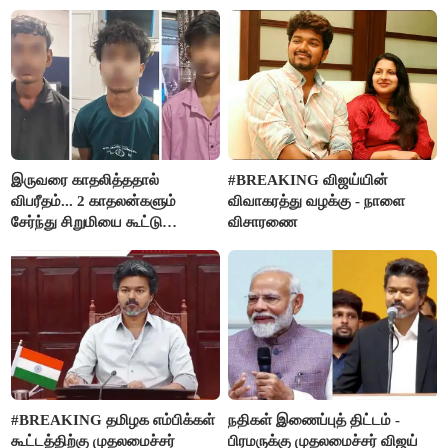
நிர்வாகியால் பாதிக்கப்பட்ட பெண்
மதுபானங்களை விற்பனை செய்ய
கதறல்
FSSAI தடை
இருவரை காதலித்ததால்
#BREAKING விஜய்யின்
விபரீதம்... 2 காதலன்களும்
விவாகரத்து வழக்கு - நாளை
சேர்ந்து சிறுமியை கூட்டு
விசாரணை
வன்கொடுமை செய்து கொலை
செய்த கொடூரம்
#BREAKING தமிழக எம்பிக்கள்
நதிகள் இணைப்புத் திட்டம் -
கூட்டத்திற்கு முதலமைச்சர்
பிரமருக்கு முதலமைச்சர் விஜய்