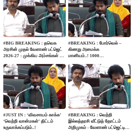
#BIG BREAKING : தவெக
#BREAKING : போர்வெல் –
அரசின் முதல் வேளாண் பட்ஜெட்
கிணறு அமைக்க
2026-27 : முக்கிய அம்சங்கள் ஓர்
மானியம்..! 1000
பார்வை..!
விவசாயிகளுக்கு மானியத்தில்
பம்புசெட் வழங்கப்படும்..!
#JUST IN : ‘விவசாயம் காக்க’
#BREAKING : வெற்றி
‘வெற்றி வான்மகள்’ திட்டம்
இல்லத்தரசி வீட்டுத் தோட்டம்
உருவாக்கப்படும்..!
அறிமுகம் - வேளாண் பட்ஜெட்டில்
அறிவிப்பு..!