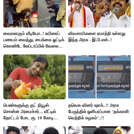
வைரலாகும் வீடியோ..! உயிரைப்
விவசாயிகளை ஏமாற்றி உள்ளது
பணயம் வைத்து, பைக்கை ஓட்டிக்
இந்த அரசு - இ.பி.எஸ்..!
கொண்டே லேப்டாப்பில் வேலை
பார்த்த நபர்..!
பெண்களுக்கு குட் நியூஸ்
தவெக-வினர் ஷாக்..!! அரசு
சொன்ன அமைச்சர்... வீட்டில்
பேருந்தில் ஒளிபரப்பான ‘தக்காளி
தோட்டம் போட ரூ. 10 கோடி
வெற்றிக் கழகம்’..!!
நிதி..!