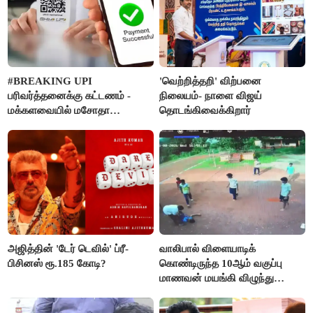
#BREAKING UPI
'வெற்றித்தறி' விற்பனை
பரிவர்த்தனைக்கு கட்டணம் -
நிலையம்- நாளை விஜய்
மக்களவையில் மசோதா
தொடங்கிவைக்கிறார்
நிறைவேற்றம்!
அஜித்தின் 'டேர் டெவில்' ப்ரீ-
வாலிபால் விளையாடிக்
பிசினஸ் ரூ.185 கோடி?
கொண்டிருந்த 10ஆம் வகுப்பு
மாணவன் மயங்கி விழுந்து
உயிரிழப்பு