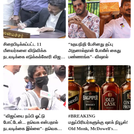
சிறைபிடிக்கப்பட்ட 11
“உதயநிதி பேசினது தப்பு
மீனவர்களை விடுவிக்க
அதனால்தான் போலீஸ் கைது
நடவடிக்கை எடுக்கக்கோரி விஜய்
பண்ணாங்க”- விஷால்
கடிதம்
"விஜய்யை நம்பி ஓட்டு
#BREAKING
போட்டேன்... தவெக என்பதால்
மதுப்பிரியர்களுக்கு ஷாக் நியூஸ்!
நடவடிக்கை இல்லை”- தவெக
Old Monk, McDowell's