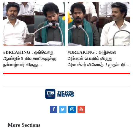
#BREAKING : ஒவ்வொரு
#BREAKING : அஞ்சலை
ஆண்டும் 5 விவசாயிகளுக்கு
அம்மாள் பெயரில் விருது -
நம்மாழ்வார் விருது
அமைச்சர் வினோத்..! முதல் பரிசு
வழங்கப்படும்..!
ரூ.2.50 லட்சம் வழங்கப்படும்..!
More Sections