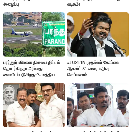
அழைப்பு
கடிதம்!
பரந்தூர் விமான நிலைய திட்டம்
#JUSTIN முதல்வர் கோப்பை
தொடர்கிறதா அல்லது
ஆகஸ்ட் 31 வரை பதிவு
கைவிடப்படுகிறதா?- மத்திய
செய்யலாம்
அரசு விளக்கம்