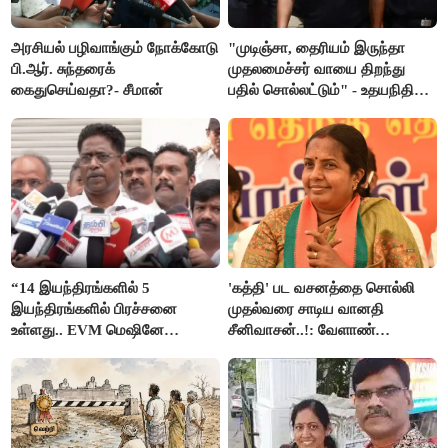
அரசியல் பழிவாங்கும் நோக்கோடு
"முடிஞ்சா, தைரியம் இருந்தா
பி.ஆர். சுந்தரைக்
முதலமைச்சர் வாயை திறந்து
கைதுசெய்வதா?- சீமான்
பதில் சொல்லட்டும்" - உதயநிதி
ஸ்டாலின்
“14 இயந்திரங்களில் 5
'கத்தி' பட வசனத்தை சொல்லி
இயந்திரங்களில் பிரச்சனை
முதல்வரை சாடிய வானதி
உள்ளது.. EVM மெஷினே
சீனிவாசன்..!: வேளாண்
பிரச்சனையா இருக்கு”- என்.ஆர்.
பட்ஜெட்டுக்கு பாஜக கடும்
இளங்கோ
எதிர்ப்பு!