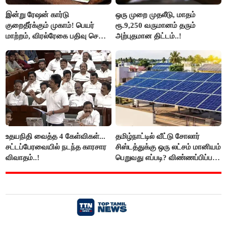
இன்று ரேஷன் கார்டு
ஒரு முறை முதலீடு, மாதம்
குறைதீர்க்கும் முகாம்! பெயர்
ரூ.9,250 வருமானம் தரும்
மாற்றம், விரல்ரேகை பதிவு செய்ய
அற்புதமான திட்டம்..!
அரிய வாய்ப்பு!
உதயநிதி வைத்த 4 கேள்விகள்...
தமிழ்நாட்டில் வீட்டு சோலார்
சட்டப்பேரவையில் நடந்த காரசார
சிஸ்டத்துக்கு ஒரு லட்சம் மானியம்
விவாதம்..!
பெறுவது எப்படி? விண்ணப்பிப்பது
எப்படி?