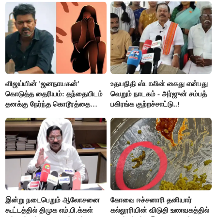
செய்தி!
விஜய்யின் 'ஜனநாயகன்'
உதயநிதி ஸ்டாலின் கைது என்பது
கொடுத்த தைரியம்: தந்தையிடம்
வெறும் நாடகம் - அர்ஜுன் சம்பத்
தனக்கு நேர்ந்த கொடூரத்தை
பகிரங்க குற்றச்சாட்டு..!
கூறிய சிறுமி!
இன்று நடைபெறும் ஆலோசனை
கோவை ஈச்சனாரி தனியார்
கூட்டத்தில் திமுக எம்.பி.க்கள்
கல்லூரியின் விடுதி உணவகத்தில்