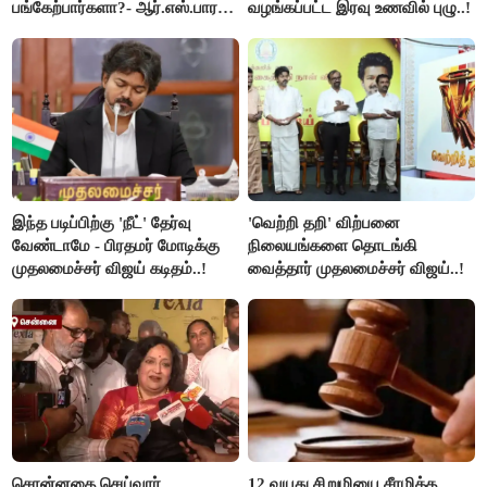
பங்கேற்பார்களா?- ஆர்.எஸ்.பாரதி
வழங்கப்பட்ட இரவு உணவில் புழு..!
விளக்கம்..!
இந்த படிப்பிற்கு 'நீட்' தேர்வு
'வெற்றி தறி' விற்பனை
வேண்டாமே - பிரதமர் மோடிக்கு
நிலையங்களை தொடங்கி
முதலமைச்சர் விஜய் கடிதம்..!
வைத்தார் முதலமைச்சர் விஜய்..!
சொன்னதை செய்வார்
12 வயது சிறுமியை சீரழித்த