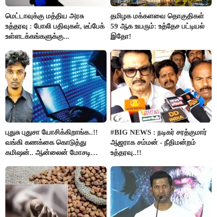
மெட்டாவுக்கு மத்திய அரசு
தமிழக மக்களவை தொகுதிகள்
உத்தரவு : போலி பதிவுகள், டீப்பேக்
59 ஆக உயரும்: உத்தேச பட்டியல்
உள்ளடக்கங்களுக்கு...
இதோ!
புதுசு புதுசா யோசிக்கிறாங்க..!!
#BIG NEWS : நடிகர் சரத்குமார்
வங்கி கணக்கை கொடுத்து
ஆஜராக சம்மன் - நீதிமன்றம்
கமிஷன்.. ஆன்லைன் மோசடி
உத்தரவு..!!
கும்பலுக்கு உதவிய வாலிபர்
கைது..!!