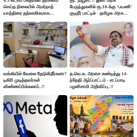
4.5 லட்சம் பக்தர்கள் தரிசனம்
குட் நியூஸ்..!! இனி அரசு
செய்த நிலையில் அமர்நாத்
பேருந்துகளில் ரூ.10-க்கு ‘பயணி’
யாத்திரை தற்காலிகமாக
குடிநீர் பாட்டில் - தமிழக அரசு
நிறுத்தம்..!!
அறிவிப்பு..!!
வங்கியில் வேலை தேடுகிறீர்களா?
த.வெ.க. அரசை கண்டித்து 14-
டிகிரி முடித்தவர்கள்
ந்தேதி ஆர்ப்பாட்டம் - எடப்பாடி
விண்ணப்பிக்கலாம்..!!
பழனிசாமி அறிவிப்பு..!!