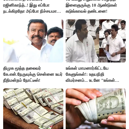
ரஜினிகாந்த்..! இது எப்போ
இளைஞருக்கு 10 ஆண்டுகள்
நடக்கிறதோ அப்போ நிச்சயமாக
கடுங்காவல் தண்டனை!
ரஜினி ₹1 கோடி தருவார் - லதா
ரஜினிகாந்த்..!
திமுக மூத்த தலைவர்
உங்கள் மாமனார்கிட்டயே
கே.என்.நேருவுக்கு சென்னை உயர்
கேளுங்கள்!: உதயநிதி
நீதிமன்றம் நோட்டீஸ்!
விமர்சனம்... உடனே "உங்கள்
அப்பாவிடம் கேளுங்கள்" என
ஆதவ் அர்ஜுனா பதிலடி!