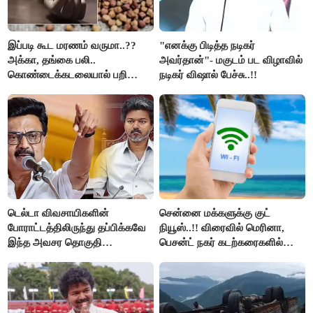
இப்படி கூட மரணம் வருமா..??
"எனக்கு பிடித்த நடிகர்
அக்கா, தங்கை பலி..
அவர்தான்"- மகுடம் பட விழாவில்
கொண்டைக்கடலையால் பறிபோன
நடிகர் விஷால் பேச்சு..!!
உயிர்கள்..!!
டெல்டா விவசாயிகளின்
சென்னை மக்களுக்கு குட்
போராட்டத்திலிருந்து தப்பிக்கவே
நியூஸ்..!! விரைவில் மெரினா,
இந்த அவசர தொகுதி
பெசன்ட் நகர் கடற்கரைகளில்
மறுவரையறை நாடகத்தை
இலவச Wi-Fi வசதி..!!
அரங்கேற்றுகிறார் முதலமைச்சர் -
திமுக ஐடி விங்..!!