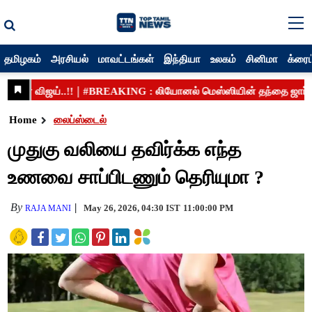
தமிழகம்
அரசியல்
மாவட்டங்கள்
இந்தியா
உலகம்
சினிமா
க்ரைம
Home
லைப்ஸ்டைல்
முதுகு வலியை தவிர்க்க எந்த
உணவை சாப்பிடணும் தெரியுமா ?
By
May 26, 2026, 04:30 IST
11:00:00 PM
RAJA MANI