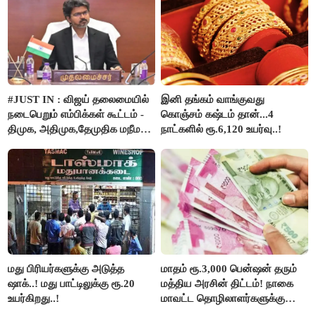
தாகூர்..!!
#JUST IN : விஜய் தலைமையில்
இனி தங்கம் வாங்குவது
நடைபெறும் எம்பிக்கள் கூட்டம் -
கொஞ்சம் கஷ்டம் தான்...4
திமுக, அதிமுக,தேமுதிக மநீம
நாட்களில் ரூ.6,120 உயர்வு..!
புறக்கணிப்பு..!
மது பிரியர்களுக்கு அடுத்த
மாதம் ரூ.3,000 பென்ஷன் தரும்
ஷாக்..! மது பாட்டிலுக்கு ரூ.20
மத்திய அரசின் திட்டம்! நாகை
உயர்கிறது..!
மாவட்ட தொழிலாளர்களுக்கு
ஆட்சியர் வெளியிட்ட சூப்பர்