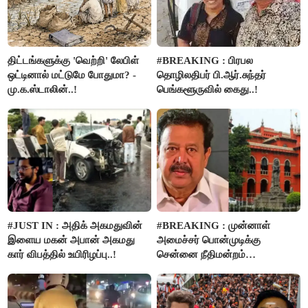
திட்டங்களுக்கு 'வெற்றி' லேபிள்
#BREAKING : பிரபல
ஒட்டினால் மட்டுமே போதுமா? -
தொழிலதிபர் பி.ஆர்.சுந்தர்
மு.க.ஸ்டாலின்..!
பெங்களூருவில் கைது..!
#JUST IN : அதிக் அகமதுவின்
#BREAKING : முன்னாள்
இளைய மகன் அபான் அகமது
அமைச்சர் பொன்முடிக்கு
கார் விபத்தில் உயிரிழப்பு..!
சென்னை நீதிமன்றம்
பிடிவாரண்ட்..!