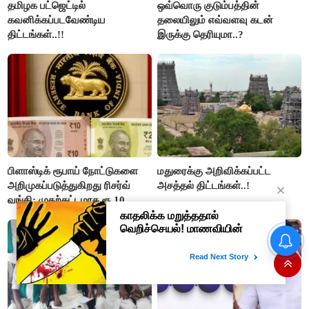
தமிழக பட்ஜெட்டில்
ஒவ்வொரு குடும்பத்தின்
கவனிக்கப்படவேண்டிய
தலையிலும் எவ்வளவு கடன்
திட்டங்கள்..!!
இருக்கு தெரியுமா..?
பிளாஸ்டிக் ரூபாய் நோட்டுகளை
மதுரைக்கு அறிவிக்கப்பட்ட
அறிமுகப்படுத்துகிறது ரிசர்வ்
அசத்தல் திட்டங்கள்..!
வங்கி: முதற்கட்டமாக ரூ.10,
ரூ.20 நோட்டுகள் அச்சடிப்பு!
#BREAKING : பிரபல
தொழிலதிபர் பி.ஆர்.சுந்தர்
பெங்களூருவில் கைது..!