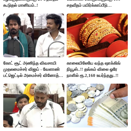
கூடுதல் மானியம்..!
சதவீதம் பயிர்க்காப்பீடு
வழங்கபடும் - அமைச்சர்
வினோத்..!
கோட் சூட் அணிந்த விவசாயி
காலையிலேயே வந்த ஷாக்கிங்
முதலமைச்சர் விஜய் - வேளாண்
நியூஸ்..!! தங்கம் விலை ஒரே
பட்ஜெட்டில் அமைச்சர் வினோத்
நாளில் ரூ.2,160 உயர்ந்தது..!!
பெருமிதம்..!