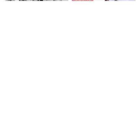
இதுதான் விவசாயிகளின்
மதுபிரியர்களுக்கு குட் நியூஸ்..!
எதிர்பார்ப்பு..! இன்று தாக்கல்
இன்று முதல் ஆன்லைனிலேயே
செய்யப்படும் வேளாண்
டாஸ்மாக் சரக்கு வாங்கலாம்..!
பட்ஜெட்டுக்கு பி.ஆர்.பாண்டியன்
கோரிக்கை!
இது தவெக அரசின் புஸ்வாண
ஜென்சி இளைஞர்களுக்கு
பட்ஜெட் - முதல்வர் விஜய்யின்
பட்ஜெட்டில் வெளியான
பட்ஜெட்டை வறுத்தெடுத்த
அசத்தலான அறிவிப்புகள் ஒர்
மு.க.ஸ்டாலின், இபிஎஸ்..!
பார்வை..!