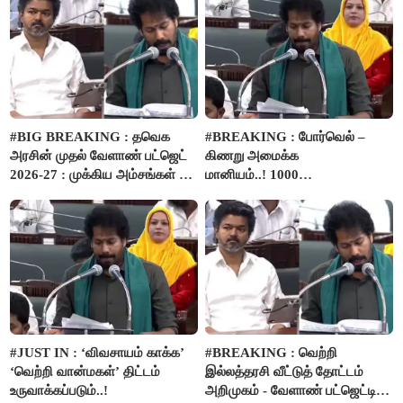
#BIG BREAKING : தவெக
#BREAKING : போர்வெல் –
அரசின் முதல் வேளாண் பட்ஜெட்
கிணறு அமைக்க
2026-27 : முக்கிய அம்சங்கள் ஓர்
மானியம்..! 1000
பார்வை..!
விவசாயிகளுக்கு மானியத்தில்
பம்புசெட் வழங்கப்படும்..!
#JUST IN : ‘விவசாயம் காக்க’
#BREAKING : வெற்றி
‘வெற்றி வான்மகள்’ திட்டம்
இல்லத்தரசி வீட்டுத் தோட்டம்
உருவாக்கப்படும்..!
அறிமுகம் - வேளாண் பட்ஜெட்டில்