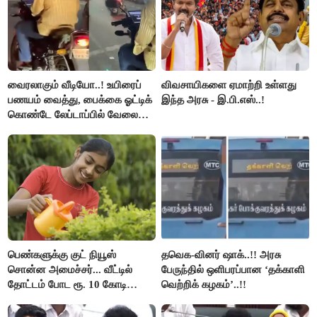
வைரலாகும் வீடியோ..! உயிரைப்
விவசாயிகளை ஏமாற்றி உள்ளது
பணயம் வைத்து, பைக்கை ஓட்டிக்
இந்த அரசு - இ.பி.எஸ்..!
கொண்டே லேப்டாப்பில் வேலை
பார்த்த நபர்..!
பெண்களுக்கு குட் நியூஸ்
தவெக-வினர் ஷாக்..!! அரசு
சொன்ன அமைச்சர்... வீட்டில்
பேருந்தில் ஒளிபரப்பான ‘தக்காளி
தோட்டம் போட ரூ. 10 கோடி
வெற்றிக் கழகம்’..!!
நிதி..!