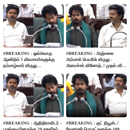
அறிவிப்பு..!
#BREAKING : ஒவ்வொரு
#BREAKING : அஞ்சலை
ஆண்டும் 5 விவசாயிகளுக்கு
அம்மாள் பெயரில் விருது -
நம்மாழ்வார் விருது
அமைச்சர் வினோத்..! முதல் பரிசு
வழங்கப்படும்..!
ரூ.2.50 லட்சம் வழங்கப்படும்..!
#BREAKING : ஆதிதிராவிடர் –
#BREAKING : குட் நியூஸ்..!
பழங்குடியினருக்கு 20 சதவீதம்
வேளாண் பொருட்களுக்கு 100