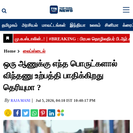
தமிழகம்
அரசியல்
மாவட்டங்கள்
இந்தியா
உலகம்
சினிமா
க்ரைம
Home
லைப்ஸ்டைல்
ஒரு ஆணுக்கு எந்த பொருட்களால்
விந்தணு உற்பத்தி பாதிக்கிறது
தெரியுமா ?
By
Jul 5, 2026, 04:10 IST
10:40:17 PM
RAJA MANI