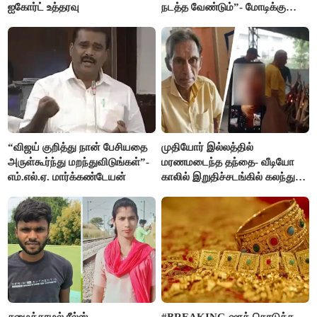
ஐகோர்ட் உத்தரவு
நடத்த வேண்டும்”- மோடிக்கு
விஜய் கடிதம்
“விஜய் குறித்து நான் பேசியதை
முதியோர் இல்லத்தில்
அருள்கூர்ந்து மறந்துவிடுங்கள்”-
மரணமடைந்த தந்தை- வீடியோ
எம்.எல்.ஏ. மார்க்கண்டேயன்
காலில் இறுதிச்சடங்கில் கலந்து
கொண்ட மகள்கள்
சமைக்காமல் ரீல்ஸ்
#BREAKING ஷாக் கொடுத்த