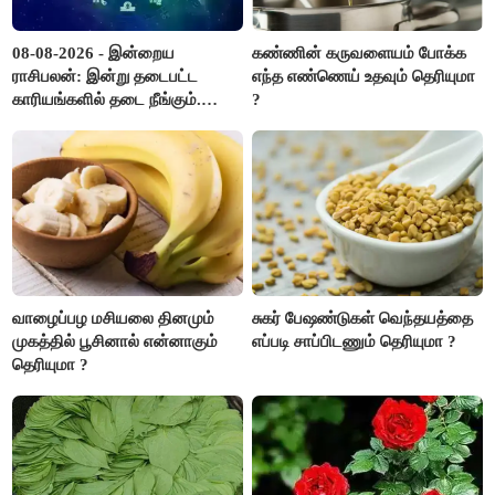
08-08-2026 - இன்றைய
கண்ணின் கருவளையம் போக்க
ராசிபலன்: இன்று தடைபட்ட
எந்த எண்ணெய் உதவும் தெரியுமா
காரியங்களில் தடை நீங்கும்.
?
பணவரத்து எதிர்பார்த்தபடி
இருக்கும். ஆன்மீக எண்ணம்
அதிகரிக்கும்..!
வாழைப்பழ மசியலை தினமும்
சுகர் பேஷண்டுகள் வெந்தயத்தை
முகத்தில் பூசினால் என்னாகும்
எப்படி சாப்பிடணும் தெரியுமா ?
தெரியுமா ?