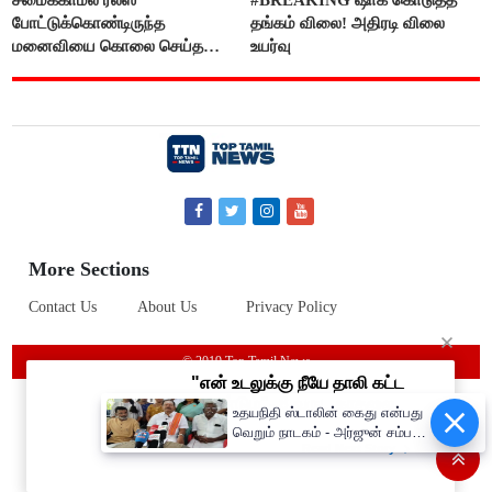
போட்டுக்கொண்டிருந்த
தங்கம் விலை! அதிரடி விலை
மனைவியை கொலை செய்த
உயர்வு
கணவர்!
More Sections
Contact Us
About Us
Privacy Policy
© 2019 Top Tamil News
உதயநிதி ஸ்டாலின் கைது என்பது
வெறும் நாடகம் - அர்ஜுன் சம்பத்
பகிரங்க குற்றச்சாட்டு..!