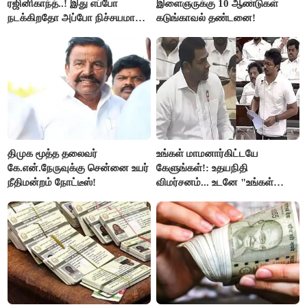
ரஜினிகாந்த்..! இது எப்போ
இளைஞருக்கு 10 ஆண்டுகள்
நடக்கிறதோ அப்போ நிச்சயமாக
கடுங்காவல் தண்டனை!
ரஜினி ₹1 கோடி தருவார் - லதா
ரஜினிகாந்த்..!
திமுக மூத்த தலைவர்
உங்கள் மாமனார்கிட்டயே
கே.என்.நேருவுக்கு சென்னை உயர்
கேளுங்கள்!: உதயநிதி
நீதிமன்றம் நோட்டீஸ்!
விமர்சனம்... உடனே "உங்கள்
அப்பாவிடம் கேளுங்கள்" என
ஆதவ் அர்ஜுனா பதிலடி!