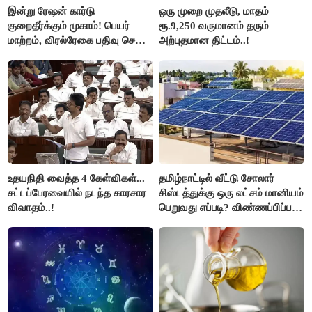
இன்று ரேஷன் கார்டு
ஒரு முறை முதலீடு, மாதம்
குறைதீர்க்கும் முகாம்! பெயர்
ரூ.9,250 வருமானம் தரும்
மாற்றம், விரல்ரேகை பதிவு செய்ய
அற்புதமான திட்டம்..!
அரிய வாய்ப்பு!
உதயநிதி வைத்த 4 கேள்விகள்...
தமிழ்நாட்டில் வீட்டு சோலார்
சட்டப்பேரவையில் நடந்த காரசார
சிஸ்டத்துக்கு ஒரு லட்சம் மானியம்
விவாதம்..!
பெறுவது எப்படி? விண்ணப்பிப்பது
எப்படி?