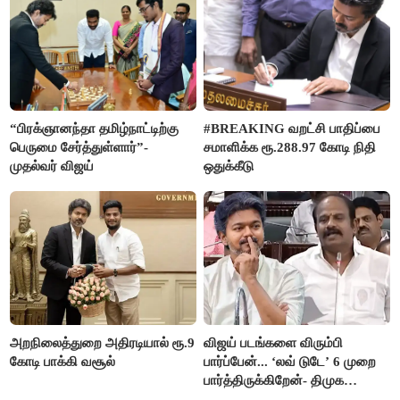
“பிரக்ஞானந்தா தமிழ்நாட்டிற்கு
#BREAKING வறட்சி பாதிப்பை
பெருமை சேர்த்துள்ளார்”-
சமாளிக்க ரூ.288.97 கோடி நிதி
முதல்வர் விஜய்
ஒதுக்கீடு
அறநிலைத்துறை அதிரடியால் ரூ.9
விஜய் படங்களை விரும்பி
கோடி பாக்கி வசூல்
பார்ப்பேன்... ‘லவ் டுடே’ 6 முறை
பார்த்திருக்கிறேன்- திமுக
எம்.எல்.ஏ.நெகிழ்ச்சி