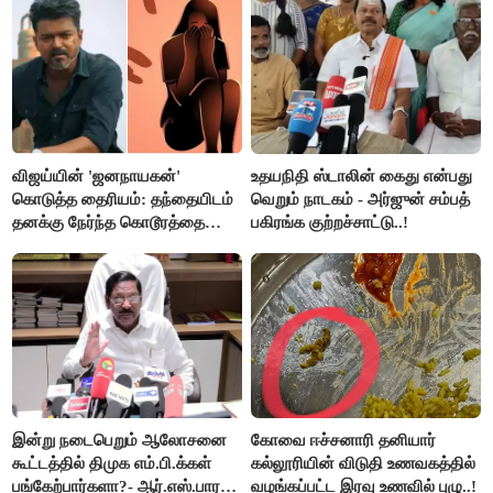
செய்தி!
விஜய்யின் 'ஜனநாயகன்'
உதயநிதி ஸ்டாலின் கைது என்பது
கொடுத்த தைரியம்: தந்தையிடம்
வெறும் நாடகம் - அர்ஜுன் சம்பத்
தனக்கு நேர்ந்த கொடூரத்தை
பகிரங்க குற்றச்சாட்டு..!
கூறிய சிறுமி!
இன்று நடைபெறும் ஆலோசனை
கோவை ஈச்சனாரி தனியார்
கூட்டத்தில் திமுக எம்.பி.க்கள்
கல்லூரியின் விடுதி உணவகத்தில்
பங்கேற்பார்களா?- ஆர்.எஸ்.பாரதி
வழங்கப்பட்ட இரவு உணவில் புழு..!