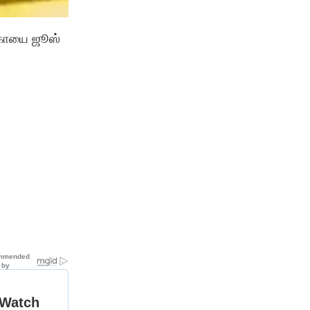
ற்காயை ஜூஸ்