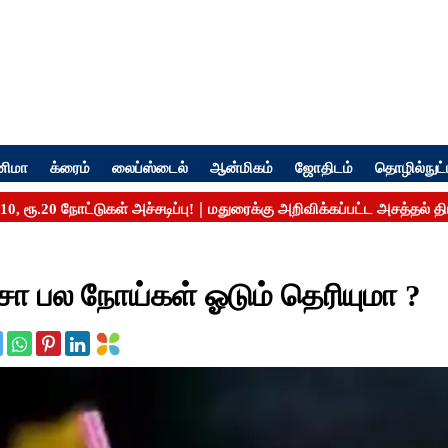
னிமா
க்ரைம்
லைப்ஸ்டைல்
ஆன்மிகம்
ஜோதிடம்
தொழில்நுட்
சா பல நோய்கள் ஓடும் தெரியுமா ?