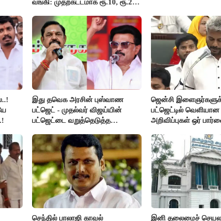
வங்கி: முதற்கட்டமாக ரூ.10, ரூ.20
நோட்டுகள் அச்சடிப்பு!
..!
இது தவெக அரசின் புஸ்வாண
ஜென்சி இளைஞர்களுக
யே
பட்ஜெட் - முதல்வர் விஜய்யின்
பட்ஜெட்டில் வெளியா
.!
பட்ஜெட்டை வறுத்தெடுத்த
அறிவிப்புகள் ஒர் பார்வ
மு.க.ஸ்டாலின், இபிஎஸ்..!
செந்தில் பாலாஜி காவல்
இனி தலைமைச் செயலாள