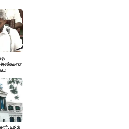
்கு
ன அசத்தலான
ை..!
ர், டிஜிபி