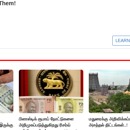
பிளாஸ்டிக் ரூபாய் நோட்டுகளை
மதுரைக்கு அறிவிக்கப்
இருக்கு
அறிமுகப்படுத்துகிறது ரிசர்வ்
அசத்தல் திட்டங்கள்..!