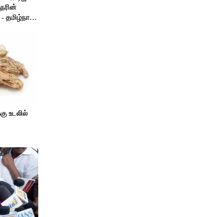
நரின்
- தமிழ்நாடு
்கு உடலில்