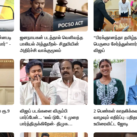
ன்னபடி
ஜனநாயகன் படத்தால் வெளிவந்த
“பிரக்ஞானந்தா தமிழ்நா
ார்" -
பாலியல் அத்துமீறல்- சிறுமியின்
பெருமை சேர்த்துள்ளார்
அதிர்ச்சி வாக்குமூலம்
விஜய்
 ரூ.9
விஜய் படங்களை விரும்பி
2 பெண்கள் காதலிக்கவ
பார்ப்பேன்... ‘லவ் டுடே’ 6 முறை
வாழவும் எதிர்ப்பு- பற
பார்த்திருக்கிறேன்- திமுக
உயிரைவிட்ட ஜோடி
எம்.எல்.ஏ.நெகிழ்ச்சி