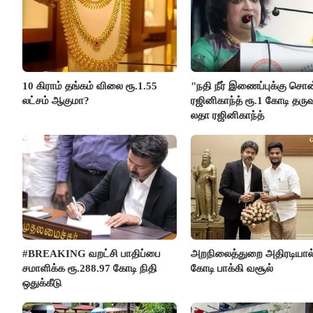
10 கிராம் தங்கம் விலை ரூ.1.55
"நதி நீர் இணைப்புக்கு சொ
லட்சம் ஆகுமா?
ரஜினிகாந்த் ரூ.1 கோடி தருவ
லதா ரஜினிகாந்த்
#BREAKING வறட்சி பாதிப்பை
அறநிலைத்துறை அதிரடியால்
சமாளிக்க ரூ.288.97 கோடி நிதி
கோடி பாக்கி வசூல்
ஒதுக்கீடு