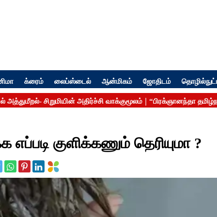
னிமா
க்ரைம்
லைப்ஸ்டைல்
ஆன்மிகம்
ஜோதிடம்
தொழில்நுட்
 எப்படி குளிக்கணும் தெரியுமா ?