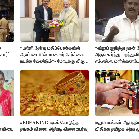
்
“பள்ளி தேர்வு மதிப்பெண்களின்
“விஜய் குறித்து நான்
ோர்ட்
அடிப்படையில் மாணவர் சேர்க்கை
அருள்கூர்ந்து மறந்துவி
நடத்த வேண்டும்”- மோடிக்கு விஜய்
எம்.எல்.ஏ. மார்க்கண்ட
கடிதம்
#BREAKING ஷாக் கொடுத்த
மதுபானங்கள் மீது புத
னைவியை
தங்கம் விலை! அதிரடி விலை உயர்வு
விதிக்க தமிழக அரசு மு