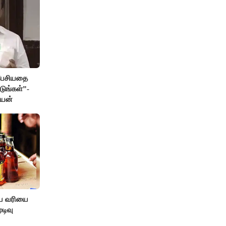
 பேசியதை
டுங்கள்”-
ேயன்
ிய வரியை
டிவு