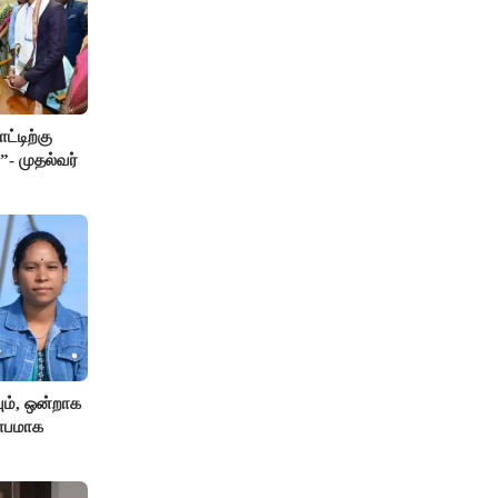
ட்டிற்கு
”- முதல்வர்
ும், ஒன்றாக
ிதாபமாக