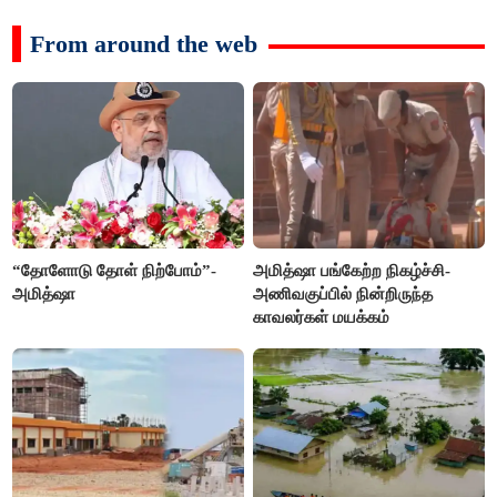
From around the web
“தோளோடு தோள் நிற்போம்”-
அமித்ஷா பங்கேற்ற நிகழ்ச்சி-
அமித்ஷா
அணிவகுப்பில் நின்றிருந்த
காவலர்கள் மயக்கம்