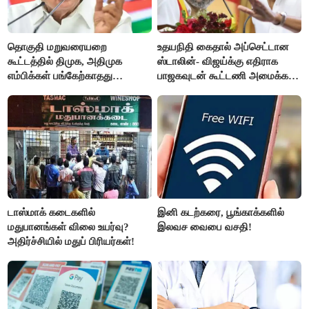
தொகுதி மறுவரையறை
உதயநிதி கைதால் அப்செட்டான
கூட்டத்தில் திமுக, அதிமுக
ஸ்டாலின்- விஜய்க்கு எதிராக
எம்பிக்கள் பங்கேற்காதது
பாஜகவுடன் கூட்டணி அமைக்க
வருத்தமளிக்கிறது- ப.சிதம்பரம்
திட்டம்
டாஸ்மாக் கடைகளில்
இனி கடற்கரை, பூங்காக்களில்
மதுபானங்கள் விலை உயர்வு?
இலவச வைபை வசதி!
அதிர்ச்சியில் மதுப் பிரியர்கள்!