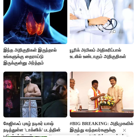
இந்த அறிகுறிகள் இருந்தால்
யூரிக் அமிலம் அதிகரிப்பால்
உங்களுக்கு தைராய்டு
உடலில் உண்டாகும் அறிகுறிகள்
இருக்குன்னு அர்த்தம்
கேஜிஎஃப் புகழ் நடிகர் யாஷ்
#BIG BREAKING: அதிமுகவில்
நடித்துள்ள 'டாக்‌ஸிக்' படத்தின்
இருந்து வந்தவர்களுக்கு
டிரெய்லர் வெளியானது..!!
பதவியை அறிவித்த முதல்வர்