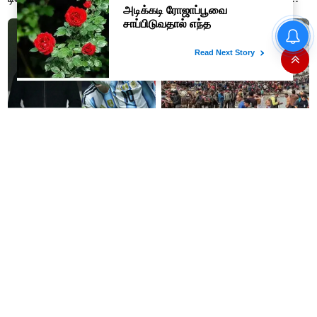
விஜய்..!!
உதயநிதி கைதால் அப்செட்டான
ஸ்டாலின்- விஜய்க்கு எதிராக
பாஜகவுடன் கூட்டணி அமைக்க
திட்டம்
#BREAKING : லியோனல்
4.5 லட்சம் பக்தர்கள் தரிசனம்
மெஸ்ஸியின் தந்தை ஜார்ஜ்
செய்த நிலையில் அமர்நாத்
காலமானார்..!!
யாத்திரை தற்காலிகமாக
நிறுத்தம்..!!
குட் நியூஸ்..!! இனி அரசு
வங்கியில் வேலை தேடுகிறீர்களா?