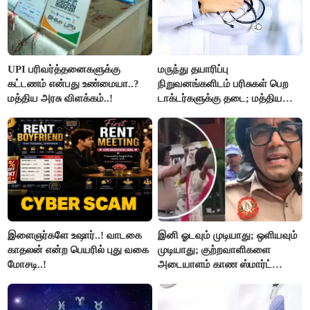
UPI பரிவர்த்தனைகளுக்கு
மருந்து தயாரிப்பு
கட்டணம் என்பது உண்மையா..?
நிறுவனங்களிடம் பரிசுகள் பெற
மத்திய அரசு விளக்கம்..!
டாக்டர்களுக்கு தடை; மத்திய
அரசு உத்தரவு..!
இளைஞர்களே உஷார்..! வாடகை
இனி ஓடவும் முடியாது; ஒளியவும்
காதலன் என்ற பெயரில் புது வகை
முடியாது; குற்றவாளிகளை
மோசடி..!
அடையாளம் காண ஸ்மார்ட்
கண்ணாடிகளை பயன்படுத்த
போலீசார் முடிவு..!