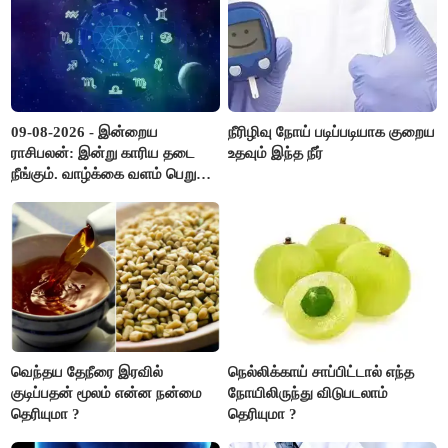
09-08-2026 - இன்றைய
நீரிழிவு நோய் படிப்படியாக குறைய
ராசிபலன்: இன்று காரிய தடை
உதவும் இந்த நீர்
நீங்கும். வாழ்க்கை வளம் பெறும்.
எதிரில் இருப்பவர்களை
எடைபோடுவது நல்லது..!
வெந்தய தேநீரை இரவில்
நெல்லிக்காய் சாப்பிட்டால் எந்த
குடிப்பதன் மூலம் என்ன நன்மை
நோயிலிருந்து விடுபடலாம்
தெரியுமா ?
தெரியுமா ?